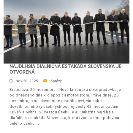
NAJDLHŠIA DIAĽNIČNÁ ESTAKÁDA SLOVENSKA JE
OTVORENÁ
Nov 20, 2025
Správy
Bratislava, 20. novembra - Nová krivánska štvorprúdovka je
od dnešného dňa k dispozícii motoristom. Práve dnes, 20.
novembra, sme slávnostne otvorili nový, viac ako
deväťkilometrový úsek rýchlostnej cesty R2 medzi obcami
Kriváň a Mýtna. Súčasťou úseku je aj unikátna najdlhšia
diaľničná estakáda Slovenska, ktorá tvorí takmer polovicu
celého úseku.