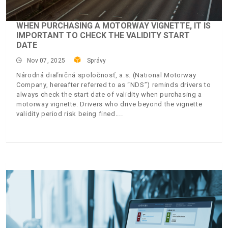
WHEN PURCHASING A MOTORWAY VIGNETTE, IT IS
IMPORTANT TO CHECK THE VALIDITY START
DATE
Nov 07, 2025
Správy
Národná diaľničná spoločnosť, a.s. (National Motorway
Company, hereafter referred to as “NDS”) reminds drivers to
always check the start date of validity when purchasing a
motorway vignette. Drivers who drive beyond the vignette
validity period risk being fined.