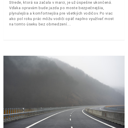
Strede, ktorá sa začala v marci, je už úspešne ukončená.
Vďaka opravám bude jazda po moste bezpečnejšia,
plynulejšia a komfortnejšia pre všetkých vodičov. Po viac
ako pol roku prác môžu vodiči opäť naplno využívať most
na tomto úseku bez obmedzení.