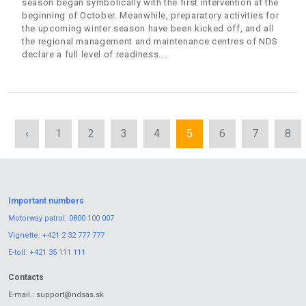
season began symbolically with the first intervention at the
beginning of October. Meanwhile, preparatory activities for
the upcoming winter season have been kicked off, and all
the regional management and maintenance centres of NDS
declare a full level of readiness.
‹
1
2
3
4
5
6
7
8
Important numbers
Motorway patrol:
0800 100 007
Vignette:
+421 2 32 777 777
E-toll:
+421 35 111 111
Contacts
E-mail.:
support@ndsas.sk