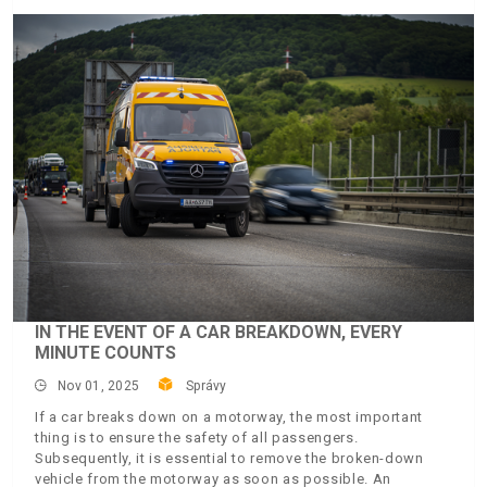
IN THE EVENT OF A CAR BREAKDOWN, EVERY
MINUTE COUNTS
Nov 01, 2025
Správy
If a car breaks down on a motorway, the most important
thing is to ensure the safety of all passengers.
Subsequently, it is essential to remove the broken-down
vehicle from the motorway as soon as possible. An