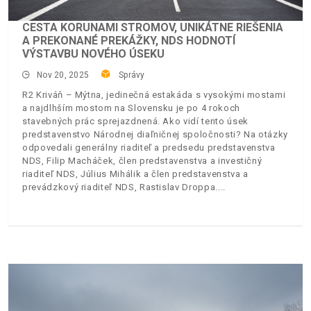
CESTA KORUNAMI STROMOV, UNIKÁTNE RIEŠENIA
A PREKONANÉ PREKÁŽKY, NDS HODNOTÍ
VÝSTAVBU NOVÉHO ÚSEKU
Nov 20, 2025
Správy
R2 Kriváň – Mýtna, jedinečná estakáda s vysokými mostami
a najdlhším mostom na Slovensku je po 4 rokoch
stavebných prác sprejazdnená. Ako vidí tento úsek
predstavenstvo Národnej diaľničnej spoločnosti? Na otázky
odpovedali generálny riaditeľ a predsedu predstavenstva
NDS, Filip Macháček, člen predstavenstva a investičný
riaditeľ NDS, Július Mihálik a člen predstavenstva a
prevádzkový riaditeľ NDS, Rastislav Droppa.