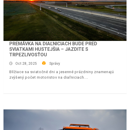
PREMÁVKA NA DIAĽNICIACH BUDE PRED
SVIATKAMI HUSTEJŠIA – JAZDITE S
TRPEZLIVOSŤOU
Oct 28, 2025
Správy
Blížiace sa sviatočné dni a jesenné prázdniny znamenajú
zvýšený počet motoristov na diaľniciach.