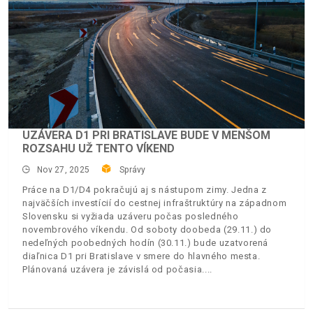
UZÁVERA D1 PRI BRATISLAVE BUDE V MENŠOM
ROZSAHU UŽ TENTO VÍKEND
Nov 27, 2025
Správy
Práce na D1/D4 pokračujú aj s nástupom zimy. Jedna z
najväčších investícií do cestnej infraštruktúry na západnom
Slovensku si vyžiada uzáveru počas posledného
novembrového víkendu. Od soboty doobeda (29.11.) do
nedeľných poobedných hodín (30.11.) bude uzatvorená
diaľnica D1 pri Bratislave v smere do hlavného mesta.
Plánovaná uzávera je závislá od počasia.