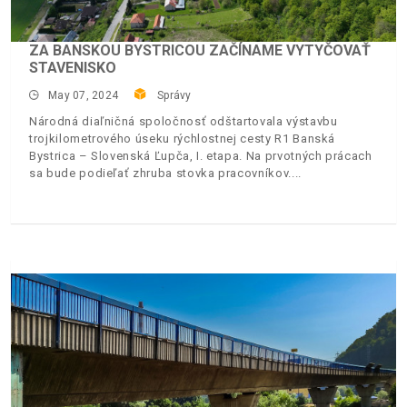
ZA BANSKOU BYSTRICOU ZAČÍNAME VYTYČOVAŤ
STAVENISKO
May 07, 2024
Správy
Národná diaľničná spoločnosť odštartovala výstavbu
trojkilometrového úseku rýchlostnej cesty R1 Banská
Bystrica – Slovenská Ľupča, I. etapa. Na prvotných prácach
sa bude podieľať zhruba stovka pracovníkov.