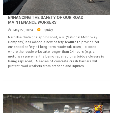
ENHANCING THE SAFETY OF OUR ROAD
MAINTENANCE WORKERS
May 27, 2024
Správy
Národná diaľničná spoločnosť, a.s. (National Motorway
Company) has added a new safety feature to provide for
enhanced safety of long-term roadwork sites, i.e. sites
where the roadworks take longer than 24 hours (e.g. a
motorway pavement is being repaired or a bridge closure is
being replaced). A series of concrete crash barriers will
protect road workers from crashes and injuries.