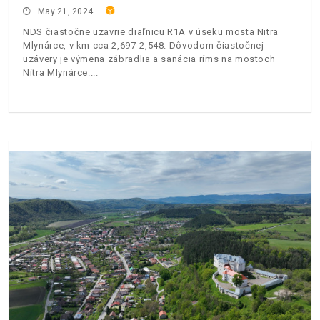
May 21, 2024
NDS čiastočne uzavrie diaľnicu R1A v úseku mosta Nitra
Mlynárce, v km cca 2,697-2,548. Dôvodom čiastočnej
uzávery je výmena zábradlia a sanácia ríms na mostoch
Nitra Mlynárce.