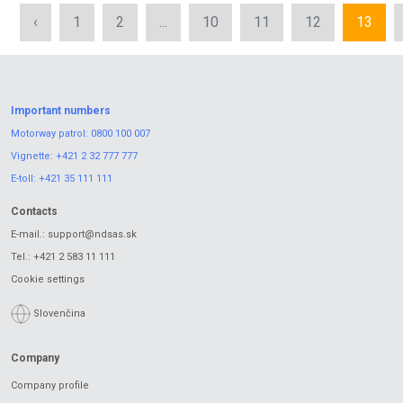
‹
1
2
...
10
11
12
13
Important numbers
Motorway patrol:
0800 100 007
Vignette:
+421 2 32 777 777
E-toll:
+421 35 111 111
Contacts
E-mail.:
support@ndsas.sk
Tel.:
+421 2 583 11 111
Cookie settings
Slovenčina
Company
Company profile