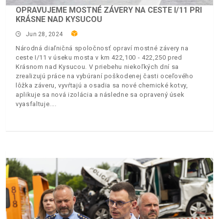
OPRAVUJEME MOSTNÉ ZÁVERY NA CESTE I/11 PRI
KRÁSNE NAD KYSUCOU
Jun 28, 2024
Národná diaľničná spoločnosť opraví mostné závery na
ceste I/11 v úseku mosta v km 422,100 - 422,250 pred
Krásnom nad Kysucou. V priebehu niekoľkých dní sa
zrealizujú práce na vybúraní poškodenej časti oceľového
lôžka záveru, vyvŕtajú a osadia sa nové chemické kotvy,
aplikuje sa nová izolácia a následne sa opravený úsek
vyasfaltuje.