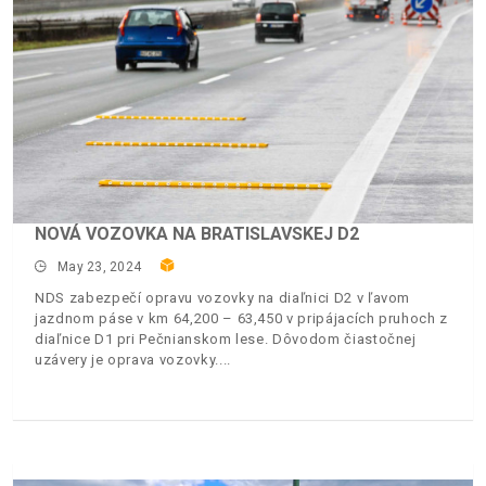
NOVÁ VOZOVKA NA BRATISLAVSKEJ D2
May 23, 2024
NDS zabezpečí opravu vozovky na diaľnici D2 v ľavom
jazdnom páse v km 64,200 – 63,450 v pripájacích pruhoch z
diaľnice D1 pri Pečnianskom lese. Dôvodom čiastočnej
uzávery je oprava vozovky.