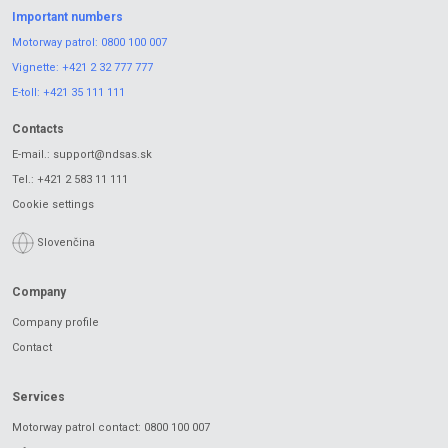
Important numbers
Motorway patrol:
0800 100 007
Vignette:
+421 2 32 777 777
E-toll:
+421 35 111 111
Contacts
E-mail.:
support@ndsas.sk
Tel.:
+421 2 583 11 111
Cookie settings
Slovenčina
Company
Company profile
Contact
Services
Motorway patrol contact: 0800 100 007