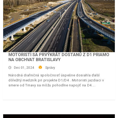
MOTORISTI SA PRVÝKRÁT DOSTANÚ Z D1 PRIAMO
NA OBCHVAT BRATISLAVY
Dec 01, 2024
Správy
Národná diaľničná spoločnosť úspešne dosiahla ďalší
dôležitý medzník pri projekte D1/D4 . Motoristi jazdiaci v
smere od Trnavy sa môžu pohodlne napojiť na D4.