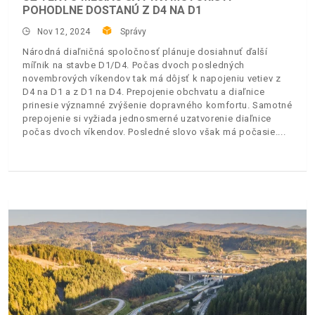
POHODLNE DOSTANÚ Z D4 NA D1
Nov 12, 2024
Správy
Národná diaľničná spoločnosť plánuje dosiahnuť ďalší
míľnik na stavbe D1/D4. Počas dvoch posledných
novembrových víkendov tak má dôjsť k napojeniu vetiev z
D4 na D1 a z D1 na D4. Prepojenie obchvatu a diaľnice
prinesie významné zvýšenie dopravného komfortu. Samotné
prepojenie si vyžiada jednosmerné uzatvorenie diaľnice
počas dvoch víkendov. Posledné slovo však má počasie.