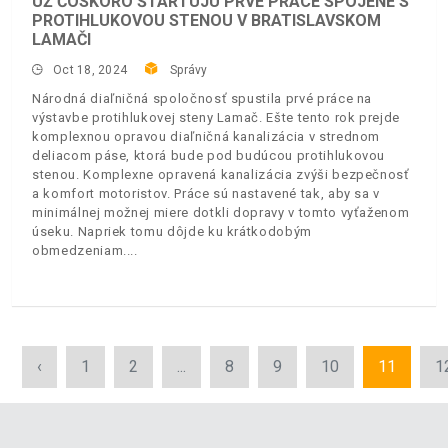
UŽ ČOSKORO ŠTARTUJÚ PRVÉ PRÁCE SPOJENÉ S
PROTIHLUKOVOU STENOU V BRATISLAVSKOM
LAMAČI
Oct 18, 2024
Správy
Národná diaľničná spoločnosť spustila prvé práce na
výstavbe protihlukovej steny Lamač. Ešte tento rok prejde
komplexnou opravou diaľničná kanalizácia v strednom
deliacom páse, ktorá bude pod budúcou protihlukovou
stenou. Komplexne opravená kanalizácia zvýši bezpečnosť
a komfort motoristov. Práce sú nastavené tak, aby sa v
minimálnej možnej miere dotkli dopravy v tomto vyťaženom
úseku. Napriek tomu dôjde ku krátkodobým
obmedzeniam.
‹
1
2
...
8
9
10
11
1