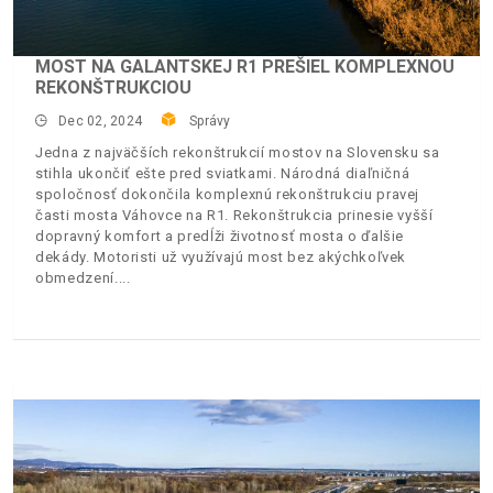
MOST NA GALANTSKEJ R1 PREŠIEL KOMPLEXNOU
REKONŠTRUKCIOU
Dec 02, 2024
Správy
Jedna z najväčších rekonštrukcií mostov na Slovensku sa
stihla ukončiť ešte pred sviatkami. Národná diaľničná
spoločnosť dokončila komplexnú rekonštrukciu pravej
časti mosta Váhovce na R1. Rekonštrukcia prinesie vyšší
dopravný komfort a predĺži životnosť mosta o ďalšie
dekády. Motoristi už využívajú most bez akýchkoľvek
obmedzení.