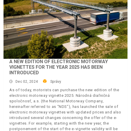
A NEW EDITION OF ELECTRONIC MOTORWAY
VIGNETTES FOR THE YEAR 2025 HAS BEEN
INTRODUCED
Dec 02, 2024
Správy
As of today, motorists can purchase the new edition of the
electronic motorway vignette 2025. Národná diaľničná
spoločnosť, a.s. (the National Motorway Company,
hereinafter referred to as “NDS”), has launched the sale of
electronic motorway vignettes with updated prices and also
introduced several changes concerning the offer of the e-
vignettes. For example, starting with the new year, the
postponement of the start of the e-vignette validity will be