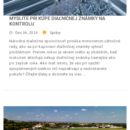
MYSLITE PRI KÚPE DIAĽNIČNEJ ZNÁMKY NA
KONTROLU
Dec 06, 2024
Správy
Národná diaľničná spoločnosť prináša motoristom užitočné
rady, ako sa pri kupovaní diaľničnej známky vyhnúť
problémom. Prelom rokov je okrem iného aj obdobím, keď
motoristi skloňujú nákup diaľničnej známky častejšie ako
po zvyšok roka. Ako mať istotu, že vás pri využití
spoplatnených úsekov nič neprekvapí a nedostanete
pokutu? Čítajte ďalej a dozviete sa viac.