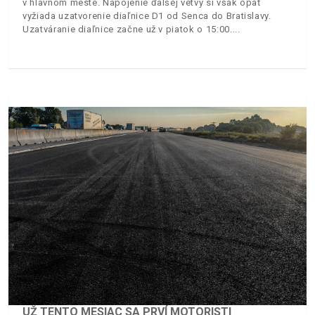
v hlavnom meste. Napojenie ďalšej vetvy si však opäť
vyžiada uzatvorenie diaľnice D1 od Senca do Bratislavy.
Uzatváranie diaľnice začne už v piatok o 15:00.
UŽ TENTO MESIAC SA PRVÍ MOTORISTI