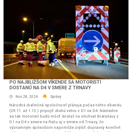
PO NAJBLIŽŠOM VÍKENDE SA MOTORISTI
DOSTANÚ NA D4 V SMERE Z TRNAVY
Nov 28, 2024
Správy
Národná diaľničná spoločnosť plánuje počas tohto víkendu
(29.11. až 1.12.) pripojiť druhú vetvu z D1 na D4. Následne
sa tak motoristi budú môcť dostať na obchvat Bratislavy z
D1 na D4 v smere na Raču aj v smere od Trnavy, čo
významným spôsobom napomôže zvýšiť dopravný komfort