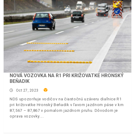
NOVÁ VOZOVKA NA R1 PRI KRIŽOVATKE HRONSKÝ
BEŇADIK
Oct 27, 2023
NDS upozorňuje vodičov na čiastočnú uzáveru diaľnice R1
pri križovatke Hronský Beňadik v ľavom jazdnom páse v km
87,567 – 87,867 v pomalom jazdnom pruhu. Dôvodom je
oprava vozovky.