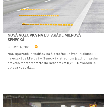
NOVÁ VOZOVKA NA ESTAKÁDE MIEROVÁ –
SENECKÁ
Oct 16, 2023
NDS upozorňuje vodičov na čiastočnú uzáveru diaľnice D1
na estakáde Mierová – Senecká v strednom jazdnom pruhu
pravého mosta v smere do Senca v km 8,250. Dôvodom je
oprava vozovky.