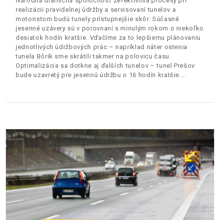
Národná diaľničná spoločnosť zefektívnila procesy pri
realizácii pravidelnej údržby a servisovaní tunelov a
motoristom budú tunely prístupnejšie skôr. Súčasné
jesenné uzávery sú v porovnaní s minulým rokom o niekoľko
desiatok hodín kratšie. Vďačíme za to lepšiemu plánovaniu
jednotlivých údržbových prác – napríklad náter ostenia
tunela Bôrik sme skrátili takmer na polovicu času.
Optimalizácia sa dotkne aj ďalších tunelov – tunel Prešov
bude uzavretý pre jesennú údržbu o 16 hodín kratšie.