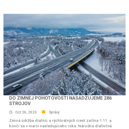
DO ZIMNEJ POHOTOVOSTI NASADZUJEME 286
STROJOV
Oct 26, 2023
Správy
Zimná údržba diaľnic a rýchlostných ciest začína 1.11. a
končí sa v marci nasledujúceho roka. Národná diaľničná