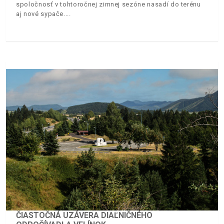
spoločnosť v tohtoročnej zimnej sezóne nasadí do terénu
aj nové sypače.
ČIASTOČNÁ UZÁVERA DIAĽNIČNÉHO