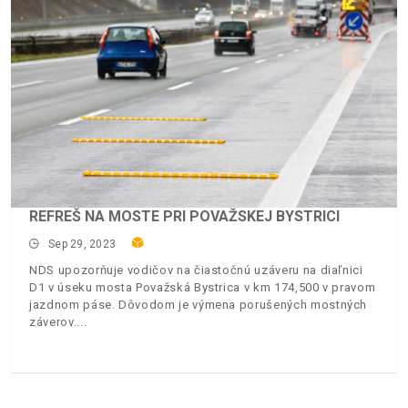
REFREŠ NA MOSTE PRI POVAŽSKEJ BYSTRICI
Sep 29, 2023
NDS upozorňuje vodičov na čiastočnú uzáveru na diaľnici
D1 v úseku mosta Považská Bystrica v km 174,500 v pravom
jazdnom páse. Dôvodom je výmena porušených mostných
záverov.