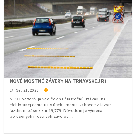
NOVÉ MOSTNÉ ZÁVERY NA TRNAVSKEJ R1
Sep 21, 2023
NDS upozorňuje vodičov na čiastočnú uzáveru na
rýchlostnej ceste R1 v úseku mosta Váhovce v ľavom
jazdnom páse v km 19,779. Dôvodom je výmena
porušených mostných záverov.