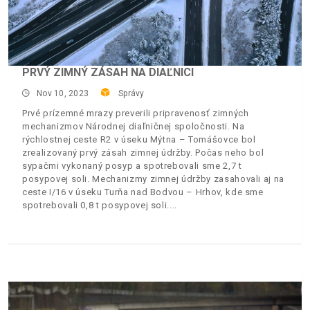
PRVÝ ZIMNÝ ZÁSAH NA DIAĽNICI
Nov 10, 2023
Správy
Prvé prízemné mrazy preverili pripravenosť zimných
mechanizmov Národnej diaľničnej spoločnosti. Na
rýchlostnej ceste R2 v úseku Mýtna – Tomášovce bol
zrealizovaný prvý zásah zimnej údržby. Počas neho bol
sypačmi vykonaný posyp a spotrebovali sme 2,7 t
posypovej soli. Mechanizmy zimnej údržby zasahovali aj na
ceste I/16 v úseku Turňa nad Bodvou – Hrhov, kde sme
spotrebovali 0,8 t posypovej soli.