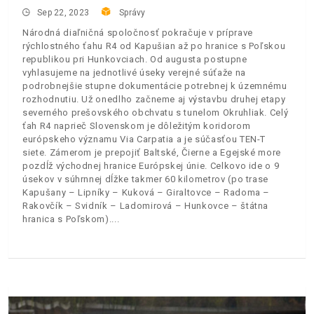
Sep 22, 2023
Správy
Národná diaľničná spoločnosť pokračuje v príprave
rýchlostného ťahu R4 od Kapušian až po hranice s Poľskou
republikou pri Hunkovciach. Od augusta postupne
vyhlasujeme na jednotlivé úseky verejné súťaže na
podrobnejšie stupne dokumentácie potrebnej k územnému
rozhodnutiu. Už onedlho začneme aj výstavbu druhej etapy
severného prešovského obchvatu s tunelom Okruhliak. Celý
ťah R4 naprieč Slovenskom je dôležitým koridorom
európskeho významu Via Carpatia a je súčasťou TEN-T
siete. Zámerom je prepojiť Baltské, Čierne a Egejské more
pozdĺž východnej hranice Európskej únie. Celkovo ide o 9
úsekov v súhrnnej dĺžke takmer 60 kilometrov (po trase
Kapušany – Lipníky – Kuková – Giraltovce – Radoma –
Rakovčík – Svidník – Ladomirová – Hunkovce – štátna
hranica s Poľskom).