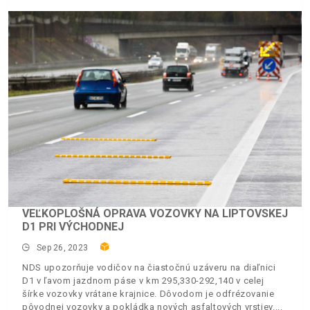
VEĽKOPLOŠNÁ OPRAVA VOZOVKY NA LIPTOVSKEJ
D1 PRI VÝCHODNEJ
Sep 26, 2023
NDS upozorňuje vodičov na čiastočnú uzáveru na diaľnici
D1 v ľavom jazdnom páse v km 295,330-292,140 v celej
šírke vozovky vrátane krajnice. Dôvodom je odfrézovanie
pôvodnej vozovky a pokládka nových asfaltových vrstiev.