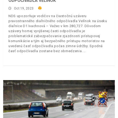
ODPOČÍVADLA VELÍNOK
Oct 19, 2023
NDS upozorňuje vodičov na čiastočnú uzáveru
pravostranného diaľničného odpočívadla Velínok na úseku
diaľnice D1 Ivachnová – Važec v km 280,727. Dôvodom
uzávery hornej vyvýšenej časti odpočívadla je
problematické zabezpečovanie zjazdnosti prístupovej
komunikácie a tým aj bezpečného prístupu motoristov na
uvedenú časť odpočívadla počas zimne údržby. Spodná
časť odpočívadla zostane bez obmedzenia.