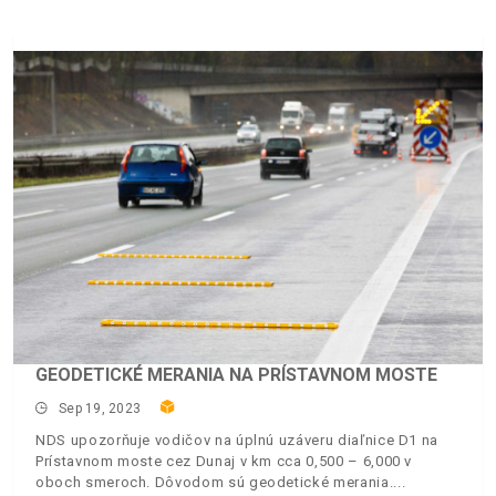
GEODETICKÉ MERANIA NA PRÍSTAVNOM MOSTE
Sep 19, 2023
NDS upozorňuje vodičov na úplnú uzáveru diaľnice D1 na
Prístavnom moste cez Dunaj v km cca 0,500 – 6,000 v
oboch smeroch. Dôvodom sú geodetické merania.