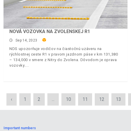
NOVÁ VOZOVKA NA ZVOLENSKEJ R1
Sep 14, 2023
NDS upozorňuje vodičov na čiastočnú uzáveru na
rýchlostnej ceste R1 v pravom jazdnom páse v km 131,380
– 134,000 v smere z Nitry do Zvolena. Dôvodom je oprava
vozovky.
‹
1
2
...
10
11
12
13
Important numbers