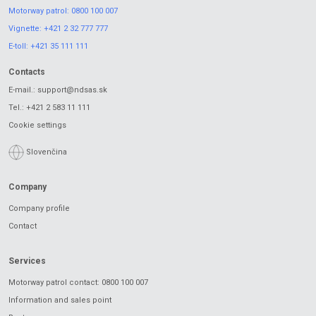
Motorway patrol:
0800 100 007
Vignette:
+421 2 32 777 777
E-toll:
+421 35 111 111
Contacts
E-mail.:
support@ndsas.sk
Tel.:
+421 2 583 11 111
Cookie settings
Slovenčina
Company
Company profile
Contact
Services
Motorway patrol contact: 0800 100 007
Information and sales point