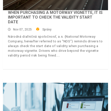
WHEN PURCHASING A MOTORWAY VIGNETTE, IT IS
IMPORTANT TO CHECK THE VALIDITY START
DATE
Nov 07, 2025
Správy
Národná diaľničná spoločnosť, a.s. (National Motorway
Company, hereafter referred to as “NDS”) reminds drivers to
always check the start date of validity when purchasing a
motorway vignette. Drivers who drive beyond the vignette
validity period risk being fined.