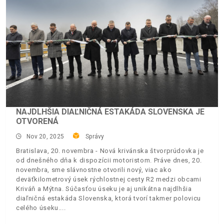
NAJDLHŠIA DIAĽNIČNÁ ESTAKÁDA SLOVENSKA JE
OTVORENÁ
Nov 20, 2025
Správy
Bratislava, 20. novembra - Nová krivánska štvorprúdovka je
od dnešného dňa k dispozícii motoristom. Práve dnes, 20.
novembra, sme slávnostne otvorili nový, viac ako
deväťkilometrový úsek rýchlostnej cesty R2 medzi obcami
Kriváň a Mýtna. Súčasťou úseku je aj unikátna najdlhšia
diaľničná estakáda Slovenska, ktorá tvorí takmer polovicu
celého úseku.