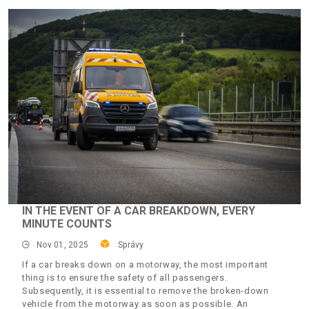
IN THE EVENT OF A CAR BREAKDOWN, EVERY
MINUTE COUNTS
Nov 01, 2025
Správy
If a car breaks down on a motorway, the most important
thing is to ensure the safety of all passengers.
Subsequently, it is essential to remove the broken-down
vehicle from the motorway as soon as possible. An