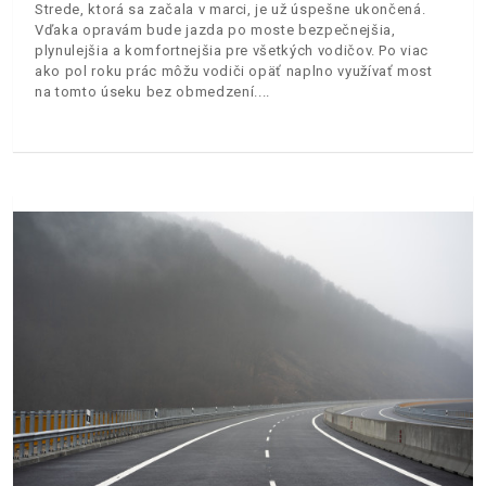
Strede, ktorá sa začala v marci, je už úspešne ukončená.
Vďaka opravám bude jazda po moste bezpečnejšia,
plynulejšia a komfortnejšia pre všetkých vodičov. Po viac
ako pol roku prác môžu vodiči opäť naplno využívať most
na tomto úseku bez obmedzení.