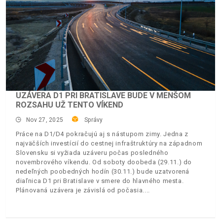
UZÁVERA D1 PRI BRATISLAVE BUDE V MENŠOM
ROZSAHU UŽ TENTO VÍKEND
Nov 27, 2025
Správy
Práce na D1/D4 pokračujú aj s nástupom zimy. Jedna z
najväčších investícií do cestnej infraštruktúry na západnom
Slovensku si vyžiada uzáveru počas posledného
novembrového víkendu. Od soboty doobeda (29.11.) do
nedeľných poobedných hodín (30.11.) bude uzatvorená
diaľnica D1 pri Bratislave v smere do hlavného mesta.
Plánovaná uzávera je závislá od počasia.