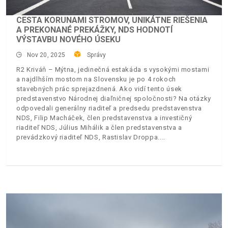
CESTA KORUNAMI STROMOV, UNIKÁTNE RIEŠENIA
A PREKONANÉ PREKÁŽKY, NDS HODNOTÍ
VÝSTAVBU NOVÉHO ÚSEKU
Nov 20, 2025
Správy
R2 Kriváň – Mýtna, jedinečná estakáda s vysokými mostami
a najdlhším mostom na Slovensku je po 4 rokoch
stavebných prác sprejazdnená. Ako vidí tento úsek
predstavenstvo Národnej diaľničnej spoločnosti? Na otázky
odpovedali generálny riaditeľ a predsedu predstavenstva
NDS, Filip Macháček, člen predstavenstva a investičný
riaditeľ NDS, Július Mihálik a člen predstavenstva a
prevádzkový riaditeľ NDS, Rastislav Droppa.