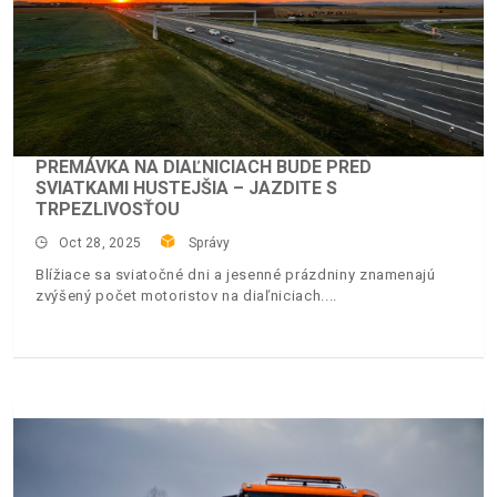
PREMÁVKA NA DIAĽNICIACH BUDE PRED
SVIATKAMI HUSTEJŠIA – JAZDITE S
TRPEZLIVOSŤOU
Oct 28, 2025
Správy
Blížiace sa sviatočné dni a jesenné prázdniny znamenajú
zvýšený počet motoristov na diaľniciach.