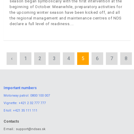
season began symbolically with the first intervention at the
beginning of October. Meanwhile, preparatory activities for
the upcoming winter season have been kicked off, and all
the regional management and maintenance centres of NDS
declare a full level of readiness.
‹
1
2
3
4
5
6
7
8
Important numbers
Motorway patrol:
0800 100 007
Vignette:
+421 2 32 777 777
E-toll:
+421 35 111 111
Contacts
E-mail.:
support@ndsas.sk