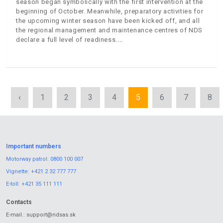
season began symbolically with the first intervention at the
beginning of October. Meanwhile, preparatory activities for
the upcoming winter season have been kicked off, and all
the regional management and maintenance centres of NDS
declare a full level of readiness.
‹
1
2
3
4
5
6
7
8
Important numbers
Motorway patrol:
0800 100 007
Vignette:
+421 2 32 777 777
E-toll:
+421 35 111 111
Contacts
E-mail.:
support@ndsas.sk