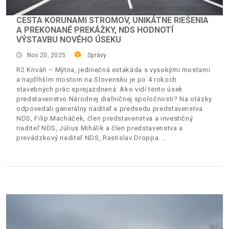
CESTA KORUNAMI STROMOV, UNIKÁTNE RIEŠENIA
A PREKONANÉ PREKÁŽKY, NDS HODNOTÍ
VÝSTAVBU NOVÉHO ÚSEKU
Nov 20, 2025
Správy
R2 Kriváň – Mýtna, jedinečná estakáda s vysokými mostami
a najdlhším mostom na Slovensku je po 4 rokoch
stavebných prác sprejazdnená. Ako vidí tento úsek
predstavenstvo Národnej diaľničnej spoločnosti? Na otázky
odpovedali generálny riaditeľ a predsedu predstavenstva
NDS, Filip Macháček, člen predstavenstva a investičný
riaditeľ NDS, Július Mihálik a člen predstavenstva a
prevádzkový riaditeľ NDS, Rastislav Droppa.