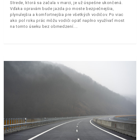
Strede, ktorá sa začala v marci, je už úspešne ukončená.
Vďaka opravám bude jazda po moste bezpečnejšia,
plynulejšia a komfortnejšia pre všetkých vodičov. Po viac
ako pol roku prác môžu vodiči opäť naplno využívať most
na tomto úseku bez obmedzení.