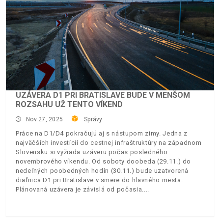
UZÁVERA D1 PRI BRATISLAVE BUDE V MENŠOM
ROZSAHU UŽ TENTO VÍKEND
Nov 27, 2025
Správy
Práce na D1/D4 pokračujú aj s nástupom zimy. Jedna z
najväčších investícií do cestnej infraštruktúry na západnom
Slovensku si vyžiada uzáveru počas posledného
novembrového víkendu. Od soboty doobeda (29.11.) do
nedeľných poobedných hodín (30.11.) bude uzatvorená
diaľnica D1 pri Bratislave v smere do hlavného mesta.
Plánovaná uzávera je závislá od počasia.