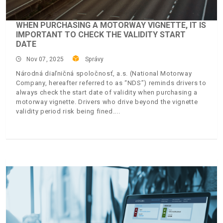
WHEN PURCHASING A MOTORWAY VIGNETTE, IT IS
IMPORTANT TO CHECK THE VALIDITY START
DATE
Nov 07, 2025
Správy
Národná diaľničná spoločnosť, a.s. (National Motorway
Company, hereafter referred to as “NDS”) reminds drivers to
always check the start date of validity when purchasing a
motorway vignette. Drivers who drive beyond the vignette
validity period risk being fined.