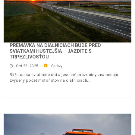
PREMÁVKA NA DIAĽNICIACH BUDE PRED
SVIATKAMI HUSTEJŠIA – JAZDITE S
TRPEZLIVOSŤOU
Oct 28, 2025
Správy
Blížiace sa sviatočné dni a jesenné prázdniny znamenajú
zvýšený počet motoristov na diaľniciach.