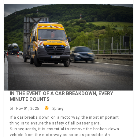
IN THE EVENT OF A CAR BREAKDOWN, EVERY
MINUTE COUNTS
Nov 01, 2025
Správy
If a car breaks down on a motorway, the most important
thing is to ensure the safety of all passengers.
Subsequently, it is essential to remove the broken-down
vehicle from the motorway as soon as possible. An