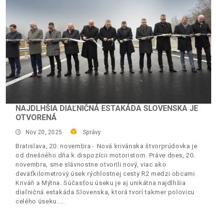
NAJDLHŠIA DIAĽNIČNÁ ESTAKÁDA SLOVENSKA JE
OTVORENÁ
Nov 20, 2025
Správy
Bratislava, 20. novembra - Nová krivánska štvorprúdovka je
od dnešného dňa k dispozícii motoristom. Práve dnes, 20.
novembra, sme slávnostne otvorili nový, viac ako
deväťkilometrový úsek rýchlostnej cesty R2 medzi obcami
Kriváň a Mýtna. Súčasťou úseku je aj unikátna najdlhšia
diaľničná estakáda Slovenska, ktorá tvorí takmer polovicu
celého úseku.