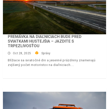
PREMÁVKA NA DIAĽNICIACH BUDE PRED
SVIATKAMI HUSTEJŠIA – JAZDITE S
TRPEZLIVOSŤOU
Oct 28, 2025
Správy
Blížiace sa sviatočné dni a jesenné prázdniny znamenajú
zvýšený počet motoristov na diaľniciach.