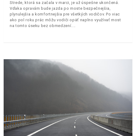
Strede, ktorá sa začala v marci, je už úspešne ukončená.
Vďaka opravám bude jazda po moste bezpečnejšia,
plynulejšia a komfortnejšia pre všetkých vodičov. Po viac
ako pol roku prác môžu vodiči opäť naplno využívať most
na tomto úseku bez obmedzení.