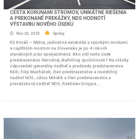
CESTA KORUNAMI STROMOV, UNIKÁTNE RIEŠENIA
A PREKONANÉ PREKÁŽKY, NDS HODNOTÍ
VÝSTAVBU NOVÉHO ÚSEKU
Nov 20, 2025
Správy
R2 Kriváň – Mýtna, jedinečná estakáda s vysokými mostami
a najdlhším mostom na Slovensku je po 4 rokoch
stavebných prác sprejazdnená. Ako vidí tento úsek
predstavenstvo Národnej diaľničnej spoločnosti? Na otázky
odpovedali generálny riaditeľ a predsedu predstavenstva
NDS, Filip Macháček, člen predstavenstva a investičný
riaditeľ NDS, Július Mihálik a člen predstavenstva a
prevádzkový riaditeľ NDS, Rastislav Droppa.