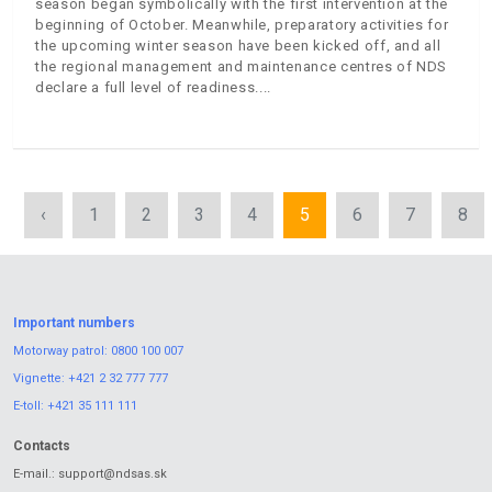
season began symbolically with the first intervention at the
beginning of October. Meanwhile, preparatory activities for
the upcoming winter season have been kicked off, and all
the regional management and maintenance centres of NDS
declare a full level of readiness.
‹
1
2
3
4
5
6
7
8
Important numbers
Motorway patrol:
0800 100 007
Vignette:
+421 2 32 777 777
E-toll:
+421 35 111 111
Contacts
E-mail.:
support@ndsas.sk