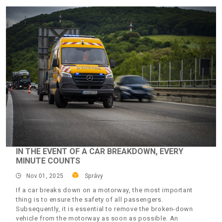
IN THE EVENT OF A CAR BREAKDOWN, EVERY
MINUTE COUNTS
Nov 01, 2025
Správy
If a car breaks down on a motorway, the most important
thing is to ensure the safety of all passengers.
Subsequently, it is essential to remove the broken-down
vehicle from the motorway as soon as possible. An