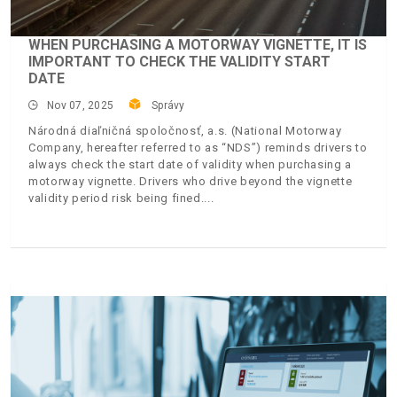
WHEN PURCHASING A MOTORWAY VIGNETTE, IT IS
IMPORTANT TO CHECK THE VALIDITY START
DATE
Nov 07, 2025
Správy
Národná diaľničná spoločnosť, a.s. (National Motorway
Company, hereafter referred to as “NDS”) reminds drivers to
always check the start date of validity when purchasing a
motorway vignette. Drivers who drive beyond the vignette
validity period risk being fined.