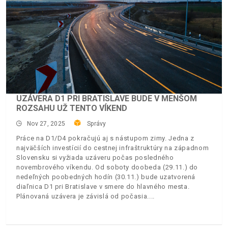
UZÁVERA D1 PRI BRATISLAVE BUDE V MENŠOM
ROZSAHU UŽ TENTO VÍKEND
Nov 27, 2025
Správy
Práce na D1/D4 pokračujú aj s nástupom zimy. Jedna z
najväčších investícií do cestnej infraštruktúry na západnom
Slovensku si vyžiada uzáveru počas posledného
novembrového víkendu. Od soboty doobeda (29.11.) do
nedeľných poobedných hodín (30.11.) bude uzatvorená
diaľnica D1 pri Bratislave v smere do hlavného mesta.
Plánovaná uzávera je závislá od počasia.