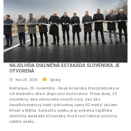
NAJDLHŠIA DIAĽNIČNÁ ESTAKÁDA SLOVENSKA JE
OTVORENÁ
Nov 20, 2025
Správy
Bratislava, 20. novembra - Nová krivánska štvorprúdovka je
od dnešného dňa k dispozícii motoristom. Práve dnes, 20.
novembra, sme slávnostne otvorili nový, viac ako
deväťkilometrový úsek rýchlostnej cesty R2 medzi obcami
Kriváň a Mýtna. Súčasťou úseku je aj unikátna najdlhšia
diaľničná estakáda Slovenska, ktorá tvorí takmer polovicu
celého úseku.