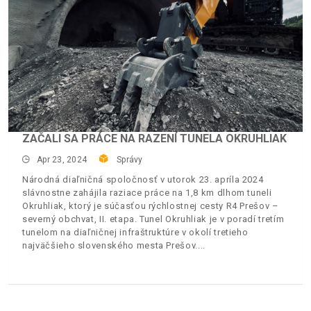
ZAČALI SA PRÁCE NA RAZENÍ TUNELA OKRUHLIAK
Apr 23, 2024
Správy
Národná diaľničná spoločnosť v utorok 23. apríla 2024
slávnostne zahájila raziace práce na 1,8 km dlhom tuneli
Okruhliak, ktorý je súčasťou rýchlostnej cesty R4 Prešov –
severný obchvat, II. etapa. Tunel Okruhliak je v poradí tretím
tunelom na diaľničnej infraštruktúre v okolí tretieho
najväčšieho slovenského mesta Prešov.