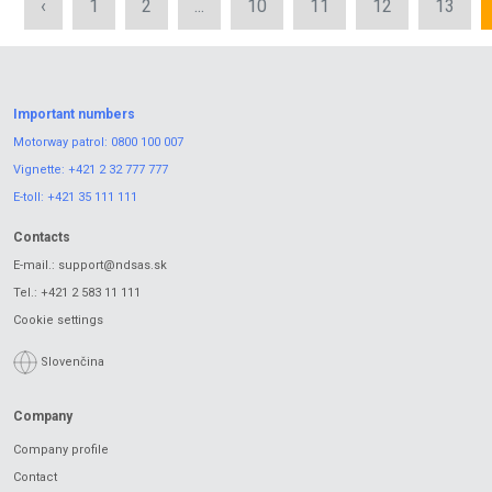
‹
1
2
...
10
11
12
13
Important numbers
Motorway patrol:
0800 100 007
Vignette:
+421 2 32 777 777
E-toll:
+421 35 111 111
Contacts
E-mail.:
support@ndsas.sk
Tel.:
+421 2 583 11 111
Cookie settings
Slovenčina
Company
Company profile
Contact