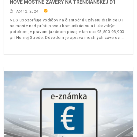
NOVÉ MOSTNÉ ZÁVERY NA TRENČIANSKEJ D1
Apr 12, 2024
NDS upozorňuje vodičov na čiastočnú uzáveru diaľnice D1
na moste nad prístupovou komunikáciou a Lukavským
potokom, v pravom jazdnom páse, v km cca 93,500-93,900
pri Hornej Strede. Dôvodom je oprava mostných záverov.