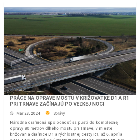
PRÁCE NA OPRAVE MOSTU V KRIŽOVATKE D1 A R1
PRI TRNAVE ZAČÍNAJÚ PO VEĽKEJ NOCI
Mar 28, 2024
Správy
Národná diaľničná spoločnosť sa pustí do komplexnej
opravy 80 metrov dlhého mostu pri Trnave, v mieste
križovania diaľnice D1 a rýchlostnej cesty R1, až 6. apríla