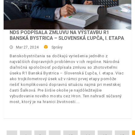
NDS PODPÍSALA ZMLUVU NA VÝSTAVBU R1
BANSKÁ BYSTRICA – SLOVENSKÁ ĽUPČA, I. ETAPA
Mar 27, 2024
Správy
Banskobystričania sa dočkajú vyriešenia jedného z
najväčších dopravných problémov v ich regióne. Národná
diaľničná spoločnosť podpísala zmluvu so zhotoviteľmi
úseku R1 Banská Bystrica – Slovenská Ľupča, I. etapa. Viac
ako trojkilometrový úsek už v rámci prvej etapy pomôže
riešiť komplikovanú dopravnú situáciu najmä pri mestskej
časti Šalková. Pre širšie okolie je najdôležitejšie
vybudovanie nového mostu cez Hron. Ten nahradí súčasný
most, ktorý je na hranici životnosti.