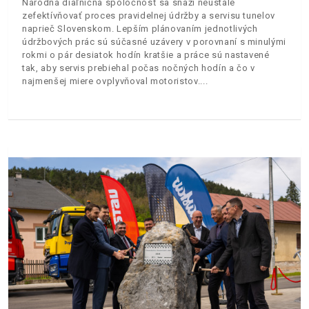
Národná diaľničná spoločnosť sa snaží neustále
zefektívňovať proces pravidelnej údržby a servisu tunelov
naprieč Slovenskom. Lepším plánovaním jednotlivých
údržbových prác sú súčasné uzávery v porovnaní s minulými
rokmi o pár desiatok hodín kratšie a práce sú nastavené
tak, aby servis prebiehal počas nočných hodín a čo v
najmenšej miere ovplyvňoval motoristov.