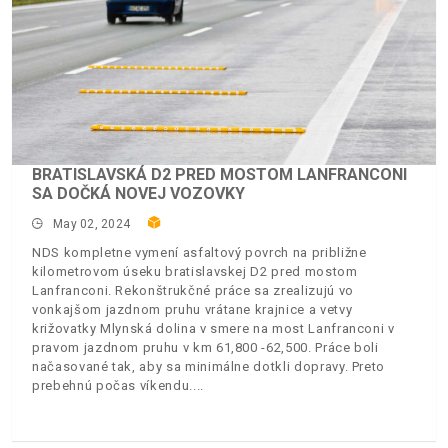
BRATISLAVSKÁ D2 PRED MOSTOM LANFRANCONI
SA DOČKÁ NOVEJ VOZOVKY
May 02, 2024
NDS kompletne vymení asfaltový povrch na približne
kilometrovom úseku bratislavskej D2 pred mostom
Lanfranconi. Rekonštrukčné práce sa zrealizujú vo
vonkajšom jazdnom pruhu vrátane krajnice a vetvy
križovatky Mlynská dolina v smere na most Lanfranconi v
pravom jazdnom pruhu v km 61,800 -62,500. Práce boli
načasované tak, aby sa minimálne dotkli dopravy. Preto
prebehnú počas víkendu.