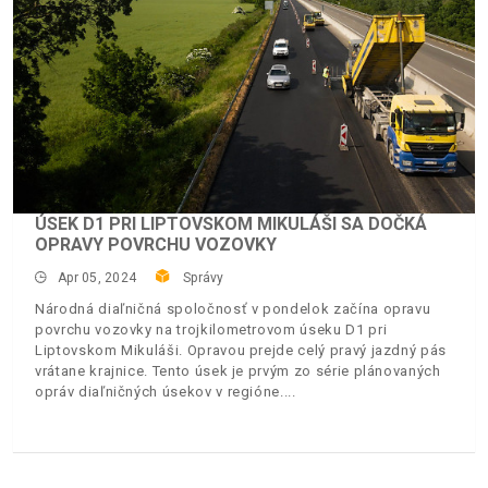
ÚSEK D1 PRI LIPTOVSKOM MIKULÁŠI SA DOČKÁ
OPRAVY POVRCHU VOZOVKY
Apr 05, 2024
Správy
Národná diaľničná spoločnosť v pondelok začína opravu
povrchu vozovky na trojkilometrovom úseku D1 pri
Liptovskom Mikuláši. Opravou prejde celý pravý jazdný pás
vrátane krajnice. Tento úsek je prvým zo série plánovaných
opráv diaľničných úsekov v regióne.