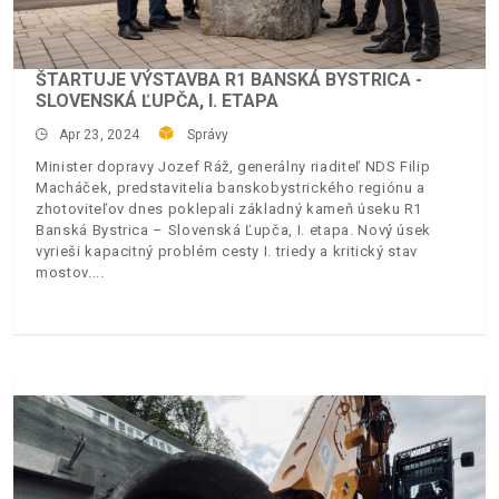
ŠTARTUJE VÝSTAVBA R1 BANSKÁ BYSTRICA -
SLOVENSKÁ ĽUPČA, I. ETAPA
Apr 23, 2024
Správy
Minister dopravy Jozef Ráž, generálny riaditeľ NDS Filip
Macháček, predstavitelia banskobystrického regiónu a
zhotoviteľov dnes poklepali základný kameň úseku R1
Banská Bystrica – Slovenská Ľupča, I. etapa. Nový úsek
vyrieši kapacitný problém cesty I. triedy a kritický stav
mostov.