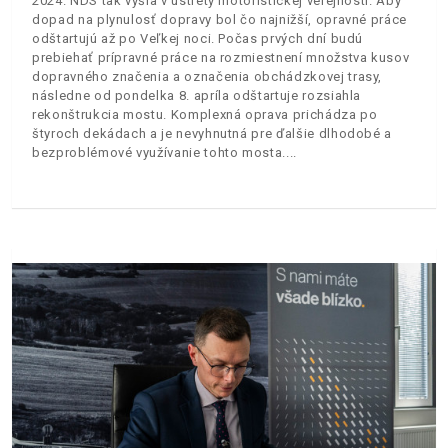
2024. NDS tak vyšla v ústrety motoristickej verejnosti. Aby
dopad na plynulosť dopravy bol čo najnižší, opravné práce
odštartujú až po Veľkej noci. Počas prvých dní budú
prebiehať prípravné práce na rozmiestnení množstva kusov
dopravného značenia a označenia obchádzkovej trasy,
následne od pondelka 8. apríla odštartuje rozsiahla
rekonštrukcia mostu. Komplexná oprava prichádza po
štyroch dekádach a je nevyhnutná pre ďalšie dlhodobé a
bezproblémové využívanie tohto mosta.