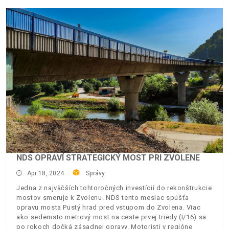
NDS OPRAVÍ STRATEGICKÝ MOST PRI ZVOLENE
Apr 18, 2024
Správy
Jedna z najväčších tohtoročných investícií do rekonštrukcie
mostov smeruje k Zvolenu. NDS tento mesiac spúšťa
opravu mosta Pustý hrad pred vstupom do Zvolena. Viac
ako sedemsto metrový most na ceste prvej triedy (I/16) sa
po rokoch dočká zásadnej opravy. Motoristi v regióne