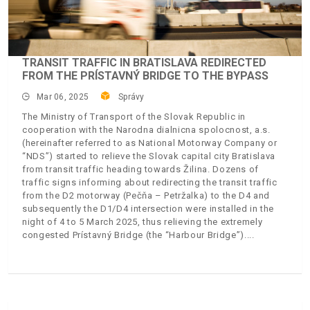
TRANSIT TRAFFIC IN BRATISLAVA REDIRECTED
FROM THE PRÍSTAVNÝ BRIDGE TO THE BYPASS
Mar 06, 2025
Správy
The Ministry of Transport of the Slovak Republic in
cooperation with the Narodna dialnicna spolocnost, a.s.
(hereinafter referred to as National Motorway Company or
“NDS”) started to relieve the Slovak capital city Bratislava
from transit traffic heading towards Žilina. Dozens of
traffic signs informing about redirecting the transit traffic
from the D2 motorway (Pečňa – Petržalka) to the D4 and
subsequently the D1/D4 intersection were installed in the
night of 4 to 5 March 2025, thus relieving the extremely
congested Prístavný Bridge (the “Harbour Bridge”).