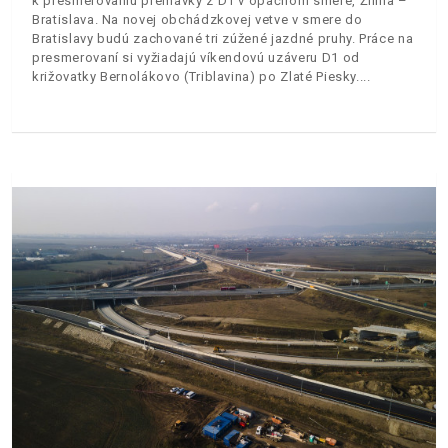
k presmerovaniu premávky z D1 v opačnom smere, Žilina –
Bratislava. Na novej obchádzkovej vetve v smere do
Bratislavy budú zachované tri zúžené jazdné pruhy. Práce na
presmerovaní si vyžiadajú víkendovú uzáveru D1 od
križovatky Bernolákovo (Triblavina) po Zlaté Piesky.