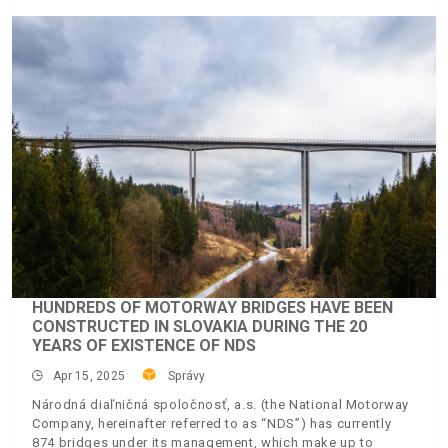
HUNDREDS OF MOTORWAY BRIDGES HAVE BEEN
CONSTRUCTED IN SLOVAKIA DURING THE 20
YEARS OF EXISTENCE OF NDS
Apr 15, 2025
Správy
Národná diaľničná spoločnosť, a.s. (the National Motorway
Company, hereinafter referred to as “NDS”) has currently
874 bridges under its management, which make up to