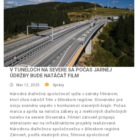
V TUNELOCH NA SEVERE SA POČAS JARNEJ
ÚDRŽBY BUDE NATÁČAŤ FILM
Mar 12, 2025
Správy
Národná diaľničná spoločnosť vyšla v ústrety filmárom,
ktorí chcú natočiť film v žilinskom regióne. Slovensko pre
svoju scenériu uspelo v konkurencii viacerých krajín. Počas
marca a apríla sa natočia zábery aj z niektorých diaľničných
tunelov na severe Slovenska. Filmári zároveň prispejú
státisícami eur na infraštruktúrne projekty realizované
Národnou diaľničnou spoločnosťou v žilinskom regióne.
Zároveň, podľa vlastných slov, filmová spoločnosť