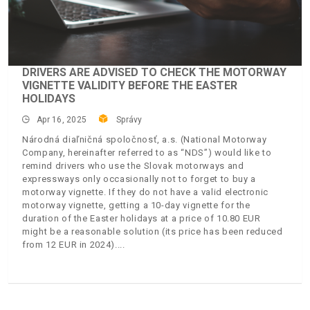
DRIVERS ARE ADVISED TO CHECK THE MOTORWAY
VIGNETTE VALIDITY BEFORE THE EASTER
HOLIDAYS
Apr 16, 2025
Správy
Národná diaľničná spoločnosť, a.s. (National Motorway
Company, hereinafter referred to as “NDS”) would like to
remind drivers who use the Slovak motorways and
expressways only occasionally not to forget to buy a
motorway vignette. If they do not have a valid electronic
motorway vignette, getting a 10-day vignette for the
duration of the Easter holidays at a price of 10.80 EUR
might be a reasonable solution (its price has been reduced
from 12 EUR in 2024).