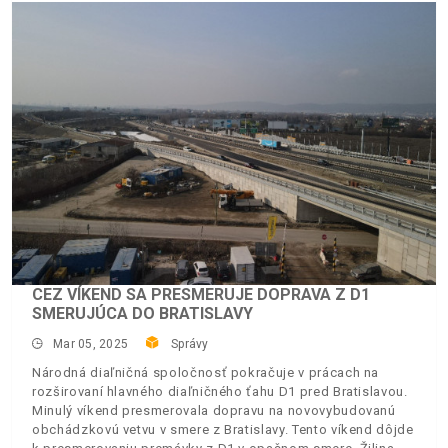
CEZ VÍKEND SA PRESMERUJE DOPRAVA Z D1
SMERUJÚCA DO BRATISLAVY
Mar 05, 2025
Správy
Národná diaľničná spoločnosť pokračuje v prácach na
rozširovaní hlavného diaľničného ťahu D1 pred Bratislavou.
Minulý víkend presmerovala dopravu na novovybudovanú
obchádzkovú vetvu v smere z Bratislavy. Tento víkend dôjde