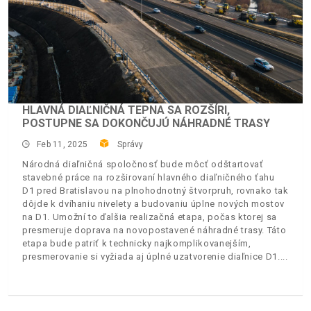
HLAVNÁ DIAĽNIČNÁ TEPNA SA ROZŠÍRI,
POSTUPNE SA DOKONČUJÚ NÁHRADNÉ TRASY
Feb 11, 2025
Správy
Národná diaľničná spoločnosť bude môcť odštartovať
stavebné práce na rozširovaní hlavného diaľničného ťahu
D1 pred Bratislavou na plnohodnotný štvorpruh, rovnako tak
dôjde k dvíhaniu nivelety a budovaniu úplne nových mostov
na D1. Umožní to ďalšia realizačná etapa, počas ktorej sa
presmeruje doprava na novopostavené náhradné trasy. Táto
etapa bude patriť k technicky najkomplikovanejším,
presmerovanie si vyžiada aj úplné uzatvorenie diaľnice D1.