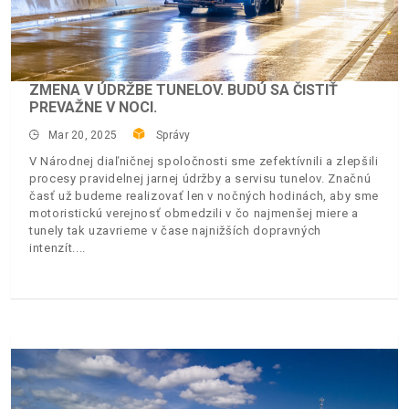
ZMENA V ÚDRŽBE TUNELOV. BUDÚ SA ČISTIŤ
PREVAŽNE V NOCI.
Mar 20, 2025
Správy
V Národnej diaľničnej spoločnosti sme zefektívnili a zlepšili
procesy pravidelnej jarnej údržby a servisu tunelov. Značnú
časť už budeme realizovať len v nočných hodinách, aby sme
motoristickú verejnosť obmedzili v čo najmenšej miere a
tunely tak uzavrieme v čase najnižších dopravných
intenzít.