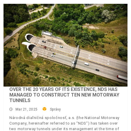
OVER THE 20 YEARS OF ITS EXISTENCE, NDS HAS
MANAGED TO CONSTRUCT TEN NEW MOTORWAY
TUNNELS
Mar 21, 2025
Správy
Národná diaľničná spoločnosť, a.s. (the National Motorway
Company, hereinafter referred to as “NDS”) has taken over
two motorway tunnels under its management at the time of