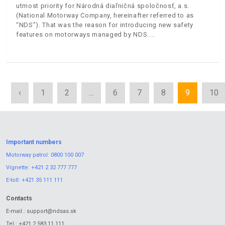
utmost priority for Národná diaľničná spoločnosť, a.s.
(National Motorway Company, hereinafter referred to as
“NDS”). That was the reason for introducing new safety
features on motorways managed by NDS.
‹
1
2
...
6
7
8
9
10
Important numbers
Motorway patrol:
0800 100 007
Vignette:
+421 2 32 777 777
E-toll:
+421 35 111 111
Contacts
E-mail.:
support@ndsas.sk
Tel.:
+421 2 583 11 111