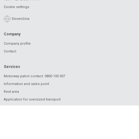
Cookie settings
Slovenčina
Company
Company profile
Contact
Services
Motorway patrol contact: 0800 100 007
Information and sales point
Rest area
Application for oversized transport
Charging
Electronic vignette
Electronic toll