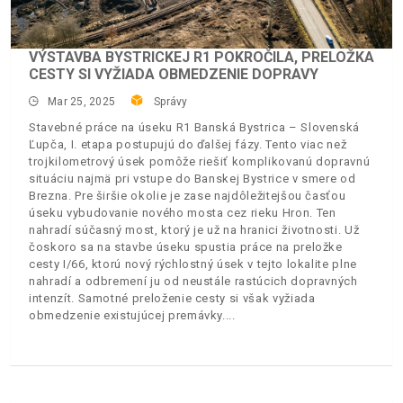
VÝSTAVBA BYSTRICKEJ R1 POKROČILA, PRELOŽKA
CESTY SI VYŽIADA OBMEDZENIE DOPRAVY
Mar 25, 2025
Správy
Stavebné práce na úseku R1 Banská Bystrica – Slovenská
Ľupča, I. etapa postupujú do ďalšej fázy. Tento viac než
trojkilometrový úsek pomôže riešiť komplikovanú dopravnú
situáciu najmä pri vstupe do Banskej Bystrice v smere od
Brezna. Pre širšie okolie je zase najdôležitejšou časťou
úseku vybudovanie nového mosta cez rieku Hron. Ten
nahradí súčasný most, ktorý je už na hranici životnosti. Už
čoskoro sa na stavbe úseku spustia práce na preložke
cesty I/66, ktorú nový rýchlostný úsek v tejto lokalite plne
nahradí a odbremení ju od neustále rastúcich dopravných
intenzít. Samotné preloženie cesty si však vyžiada
obmedzenie existujúcej premávky.