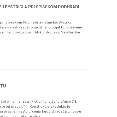
J BYSTRICI A PRI SPIŠSKOM PODHRADÍ
pri Spišskom Podhradí a v Banskej Bystrici.
žitejšiu časť každého mostného objektu. Opravené
oveň napomôžu znížiť hluk z dopravy. Nevyhnutné
KTU
eliem a inej zveri v okolí tunajšej diaľnice D3,
 prvej triedy I/11. Konštrukcia ekoduktu je
 na presné miesto určenia budú ukladať pomocou
ať montáž prefabrikátov.