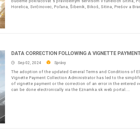
budeme pokračovať s pravidelným servisom v tuneloch Sitina, Pov
Horelica, Svrčinovec, Poľana, Šibenik, Bikoš, Sitina, Prešov a Bra
DATA CORRECTION FOLLOWING A VIGNETTE PAYMENT
Sep 02, 2024
Správy
The adoption of the updated General Terms and Conditions of Ele
Vignette Payment Collection Administrator has led to the simplif
of vignette payment or the correction of an error in the entered 
can be done electronically via the Eznamka.sk web portal.