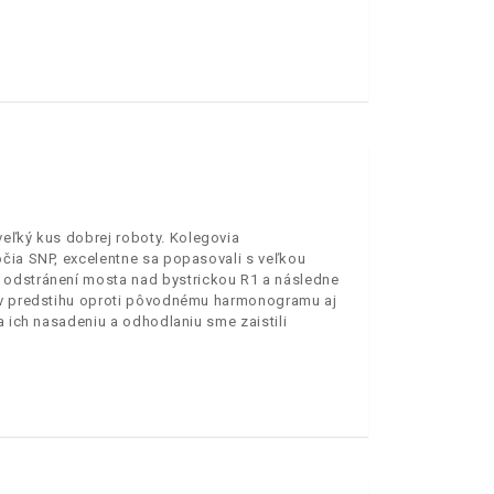
veľký kus dobrej roboty. Kolegovia
očia SNP, excelentne sa popasovali s veľkou
 odstránení mosta nad bystrickou R1 a následne
á v predstihu oproti pôvodnému harmonogramu aj
a ich nasadeniu a odhodlaniu sme zaistili