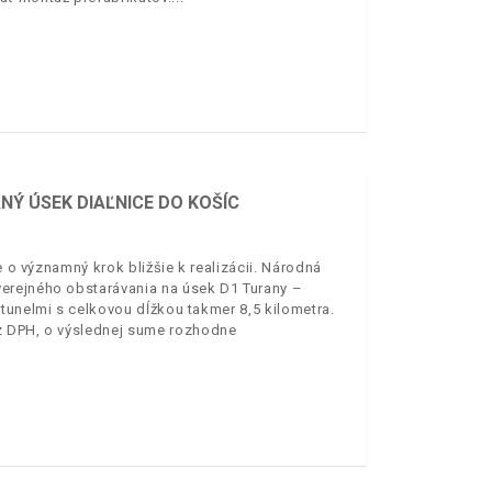
Ý ÚSEK DIAĽNICE DO KOŠÍC
e o významný krok bližšie k realizácii. Národná
erejného obstarávania na úsek D1 Turany –
tunelmi s celkovou dĺžkou takmer 8,5 kilometra.
z DPH, o výslednej sume rozhodne