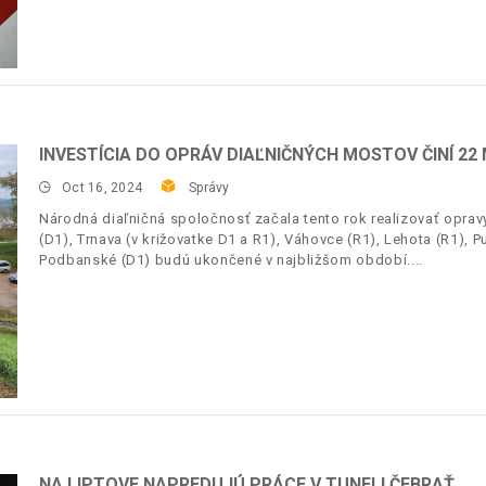
INVESTÍCIA DO OPRÁV DIAĽNIČNÝCH MOSTOV ČINÍ 22
Oct 16, 2024
Správy
Národná diaľničná spoločnosť začala tento rok realizovať opr
(D1), Trnava (v križovatke D1 a R1), Váhovce (R1), Lehota (R1), P
Podbanské (D1) budú ukončené v najbližšom období.
NA LIPTOVE NAPREDUJÚ PRÁCE V TUNELI ČEBRAŤ