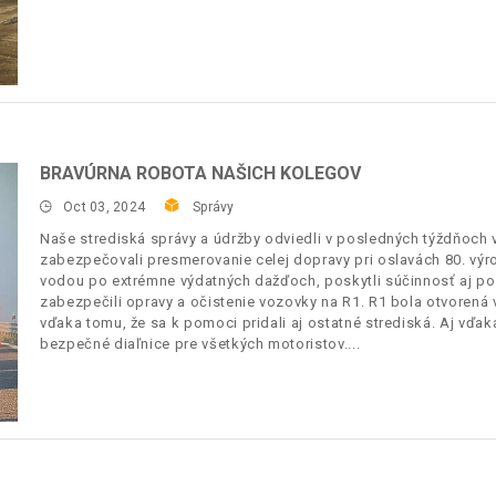
BRAVÚRNA ROBOTA NAŠICH KOLEGOV
Oct 03, 2024
Správy
Naše strediská správy a údržby odviedli v posledných týždňoch 
zabezpečovali presmerovanie celej dopravy pri oslavách 80. výr
vodou po extrémne výdatných dažďoch, poskytli súčinnosť aj po
zabezpečili opravy a očistenie vozovky na R1. R1 bola otvoren
vďaka tomu, že sa k pomoci pridali aj ostatné strediská. Aj vďak
bezpečné diaľnice pre všetkých motoristov.