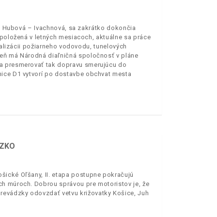
 D1 Hubová – Ivachnová, sa zakrátko dokončia
 položená v letných mesiacoch, aktuálne sa práce
realizácii požiarneho vodovodu, tunelových
veň má Národná diaľničná spoločnosť v pláne
 a presmerovať tak dopravu smerujúcu do
nice D1 vytvorí po dostavbe obchvat mesta
ÍZKO
šické Oľšany, II. etapa postupne pokračujú
ch múroch. Dobrou správou pre motoristov je, že
evádzky odovzdať vetvu križovatky Košice, Juh