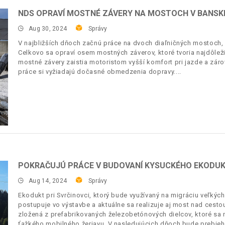
NDS OPRAVÍ MOSTNÉ ZÁVERY NA MOSTOCH V BANSKE
Aug 30, 2024
Správy
V najbližších dňoch začnú práce na dvoch diaľničných mostoch, 
Celkovo sa opraví osem mostných záverov, ktoré tvoria najdôle
mostné závery zaistia motoristom vyšší komfort pri jazde a zár
práce si vyžiadajú dočasné obmedzenia dopravy.
POKRAČUJÚ PRÁCE V BUDOVANÍ KYSUCKÉHO EKODU
Aug 14, 2024
Správy
Ekodukt pri Svrčinovci, ktorý bude využívaný na migráciu veľkých š
postupuje vo výstavbe a aktuálne sa realizuje aj most nad cestou
zložená z prefabrikovaných železobetónových dielcov, ktoré sa
ťažkého mobilného žeriavu. V nasledujúcich dňoch bude prebieh