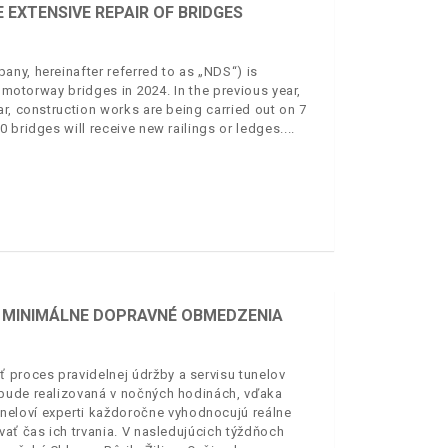
 EXTENSIVE REPAIR OF BRIDGES
ny, hereinafter referred to as „NDS“) is
f motorway bridges in 2024. In the previous year,
r, construction works are being carried out on 7
 bridges will receive new railings or ledges.
E MINIMÁLNE DOPRAVNÉ OBMEDZENIA
 proces pravidelnej údržby a servisu tunelov
 bude realizovaná v nočných hodinách, vďaka
neloví experti každoročne vyhodnocujú reálne
vať čas ich trvania. V nasledujúcich týždňoch