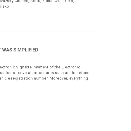
ažský Chlmec, Bôrik, Žilina, Ovčiarsko,
nisko.
 WAS SIMPLIFIED
ctronic Vignette Payment of the Electronic
ication of several procedures such as the refund
vehicle registration number. Moreover, everything