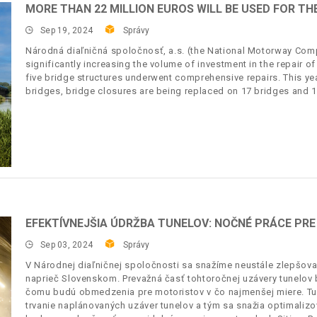
MORE THAN 22 MILLION EUROS WILL BE USED FOR THE
Sep 19, 2024
Správy
Národná diaľničná spoločnosť, a.s. (the National Motorway Compa
significantly increasing the volume of investment in the repair o
five bridge structures underwent comprehensive repairs. This yea
bridges, bridge closures are being replaced on 17 bridges and 10
EFEKTÍVNEJŠIA ÚDRŽBA TUNELOV: NOČNÉ PRÁCE PR
Sep 03, 2024
Správy
V Národnej diaľničnej spoločnosti sa snažíme neustále zlepšovať
naprieč Slovenskom. Prevažná časť tohtoročnej uzávery tunelov
čomu budú obmedzenia pre motoristov v čo najmenšej miere. Tu
trvanie naplánovaných uzáver tunelov a tým sa snažia optimalizo