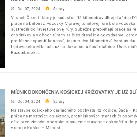
Oct 07, 2024
Správy
V tuneli Čebrať, ktorý je súčasťou 15 kilometrov dlhej diaľnice
práce na betonáži vozovky. V pravej tunelovej rúre bola vozovka
sústredili do ľavej tunelovej rúry. Súbežne prebiehajú práce na 
chodníkov a v oboch rúrach sa čistí drenážne odvodnenie. Záro
predčasne spustiť koncovú, takmer dvojkilometrovú časť úseku
Liptovského Mikuláša už na dokončenú časť diaľnice. Úsek diaľ
Ružomberok.
MÍĽNIK DOKONČENIA KOŠICKEJ KRIŽOVATKY JE UŽ BL
Oct 04, 2024
Správy
Na stavbe košického diaľničného obchvatu R2 Košice, Šaca – Ko
práce na mostných objektoch, protihlukových stenách či oporný
ešte pred zimným obdobím plánujeme stavebne dokončiť a do pr
v smere Košice – Milhosť.