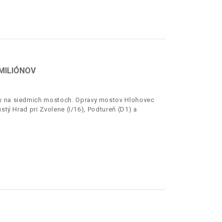
 MILIÓNOV
avy na siedmich mostoch. Opravy mostov Hlohovec
ustý Hrad pri Zvolene (I/16), Podtureň (D1) a