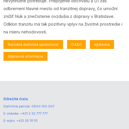
nevyhnutne potrebuje. Prepojenie obchvatu a D1 zas
odbremení hlavné mesto od tranzitnej dopravy, čo umožní
znížiť hluk a znečistenie ovzdušia z dopravy v Bratislave.
Odklon tranzitu má tak pozitívny vplyv na životné prostredie i
na mieru nehodovosti.
Národná diaľničná spoločnosť
D4/D1
výstavba
dopravné informácie
Dôležité čísla
Diaľničná patrola:
0800 100 007
E-známka:
+421 2 32 777 777
E-mýto:
+421 35 111 111