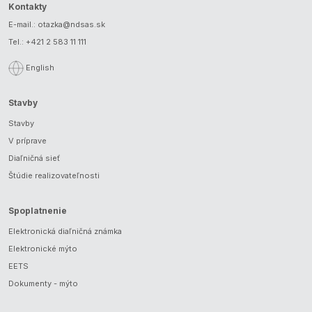
Kontakty
E-mail.:
otazka@ndsas.sk
Tel.:
+421 2 583 11 111
English
Stavby
Stavby
V príprave
Diaľničná sieť
Štúdie realizovateľnosti
Spoplatnenie
Elektronická diaľničná známka
Elektronické mýto
EETS
Dokumenty - mýto