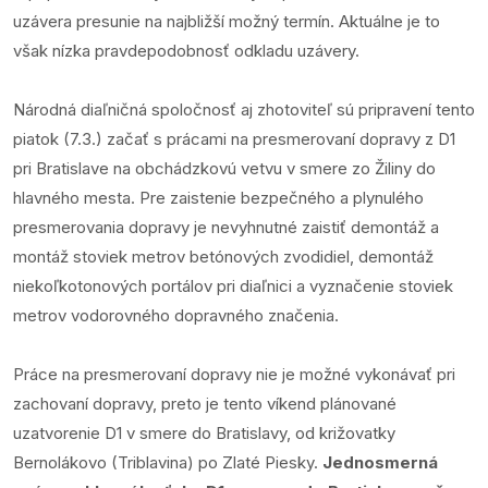
uzávera presunie na najbližší možný termín. Aktuálne je to
však nízka pravdepodobnosť odkladu uzávery.
Národná diaľničná spoločnosť aj zhotoviteľ sú pripravení tento
piatok (7.3.) začať s prácami na presmerovaní dopravy z D1
pri Bratislave na obchádzkovú vetvu v smere zo Žiliny do
hlavného mesta. Pre zaistenie bezpečného a plynulého
presmerovania dopravy je nevyhnutné zaistiť demontáž a
montáž stoviek metrov betónových zvodidiel, demontáž
niekoľkotonových portálov pri diaľnici a vyznačenie stoviek
metrov vodorovného dopravného značenia.
Práce na presmerovaní dopravy nie je možné vykonávať pri
zachovaní dopravy, preto je tento víkend plánované
uzatvorenie D1 v smere do Bratislavy, od križovatky
Bernolákovo (Triblavina) po Zlaté Piesky.
Jednosmerná