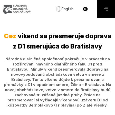
English
Cez
víkend sa presmeruje doprava
z D1 smerujúca do Bratislavy
Národná diaľničná spoločnosť pokračuje v prácach na
rozširovaní hlavného diaľničného ťahu D1 pred
Bratislavou. Minulý víkend presmerovala dopravu na
novovybudovanú obchádzkovú vetvu v smere z
Bratislavy. Tento víkend dôjde k presmerovaniu
premávky z D1 v opačnom smere, Žilina – Bratislava. Na
novej obchádzkovej vetve v smere do Bratislavy budú
zachované tri zúžené jazdné pruhy. Práce na
presmerovaní si vyžiadajú víkendovú uzáveru D1 od
križovatky Bernolákovo (Triblavina) po Zlaté Piesky.