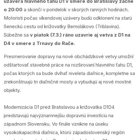
uzávera hlavného ťahu D1 v smere do Bratislavy začne
o 20:00
a skončí v pondelok v skorých ranných hodinách.
Motoristi počas víkendovej uzávery budú odklonení na starú
Seneckú cestu od križovatky Bernolákovo (Triblavina).
Súbežne sa
v piatok (7.3.) ráno uzavrie aj vetva z D1 na
D4 v smere z Trnavy do Rače.
Presmerovanie dopravy na nové obchádzkové vetvy umožní
odštartovať stavebné práce na rozširovaní hlavného ťahu D1,
počas ktorých sa bude dvíhať niveleta diaľnice, kompletne sa
zrekonštruujú tri diaľničné mosty a vybudujú aj nové mostné
objekty.
Modernizácia D1 pred Bratislavou a križovatka D1D4
predstavujú najvýznamnejšiu dopravnú investíciu na
západnom Slovensku. Vo finále vznikne na úseku
vysokokapacitná diaľnica, ktorú západoslovenský región