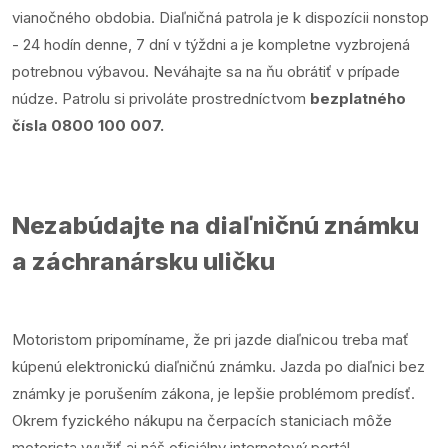
vianočného obdobia. Diaľničná patrola je k dispozícii nonstop
- 24 hodín denne, 7 dní v týždni a je kompletne vyzbrojená
potrebnou výbavou. Neváhajte sa na ňu obrátiť v prípade
núdze. Patrolu si privoláte prostredníctvom
bezplatného
čísla 0800 100 007.
Nezabúdajte na diaľničnú známku
a záchranársku uličku
Motoristom pripomíname, že pri jazde diaľnicou treba mať
kúpenú elektronickú diaľničnú známku. Jazda po diaľnici bez
známky je porušením zákona, je lepšie problémom predísť.
Okrem fyzického nákupu na čerpacích staniciach môže
motorista využiť aj náš oficiálny internetový portál