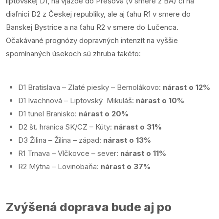
liptovskej D1, na vjazde do Prešova (v smere z BA) či na
diaľnici D2 z Českej republiky, ale aj ťahu R1 v smere do
Banskej Bystrice a na ťahu R2 v smere do Lučenca.
Očakávané prognózy dopravných intenzít na vyššie
spomínaných úsekoch sú zhruba takéto:
D1 Bratislava – Zlaté piesky – Bernolákovo:
nárast o 12%
D1 Ivachnová – Liptovský Mikuláš:
nárast o 10%
D1 tunel Branisko:
nárast o 20%
D2 št. hranica SK/CZ – Kúty:
nárast o 31%
D3 Žilina – Žilina – západ:
nárast o 13%
R1 Trnava – Vlčkovce – sever:
nárast o 11%
R2 Mýtna – Lovinobaňa:
nárast o 37%
Zvýšená doprava bude aj po