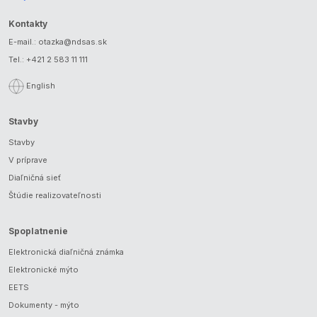
Kontakty
E-mail.:
otazka@ndsas.sk
Tel.:
+421 2 583 11 111
English
Stavby
Stavby
V príprave
Diaľničná sieť
Štúdie realizovateľnosti
Spoplatnenie
Elektronická diaľničná známka
Elektronické mýto
EETS
Dokumenty - mýto