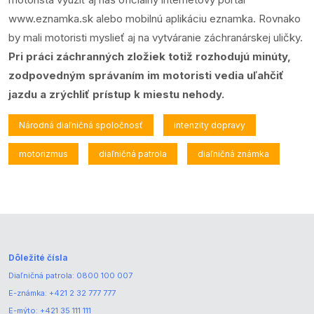
www.eznamka.sk
alebo mobilnú aplikáciu eznamka. Rovnako
by mali motoristi myslieť aj na vytváranie záchranárskej uličky.
Pri práci záchranných zložiek totiž rozhodujú minúty,
zodpovedným správaním im motoristi vedia uľahčiť
jazdu a zrýchliť prístup k miestu nehody.
Národná diaľničná spoločnosť
intenzity dopravy
motorizmus
diaľničná patrola
diaľničná známka
Dôležité čísla
Diaľničná patrola:
0800 100 007
E-známka:
+421 2 32 777 777
E-mýto:
+421 35 111 111