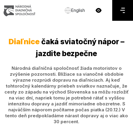
English
Diaľnice
čaká sviatočný nápor –
jazdite bezpečne
Národná diaľničná spoločnosť žiada motoristov o
zvýšenie pozornosti. Blížiace sa vianočné obdobie
výrazne rozprúdi dopravu na diaľniciach. Aj keď
tohtoročný kalendárny priebeh sviatkov naznačuje, že
cesty zo západu na východ Slovenska sa môžu rozložiť
na viac dní, napriek tomu je potrebné rátať s vyššou
intenzitou dopravy a jazdiť mimoriadne obozretne. S
najväčším náporom počítame počas piatka (20.12.) V
tento deň predpokladáme nárast dopravy aj o viac ako
30 percent.