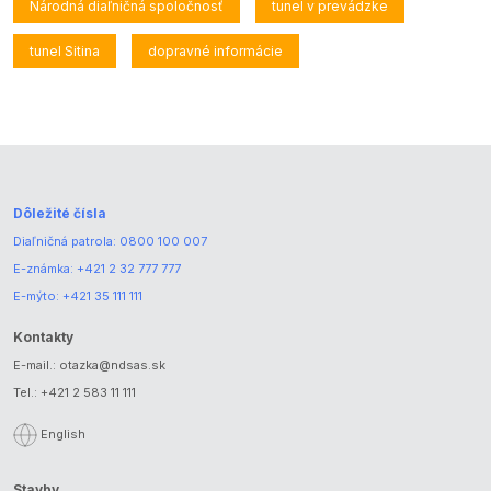
Národná diaľničná spoločnosť
tunel v prevádzke
tunel Sitina
dopravné informácie
Dôležité čísla
Diaľničná patrola:
0800 100 007
E-známka:
+421 2 32 777 777
E-mýto:
+421 35 111 111
Kontakty
E-mail.:
otazka@ndsas.sk
Tel.:
+421 2 583 11 111
English
Stavby