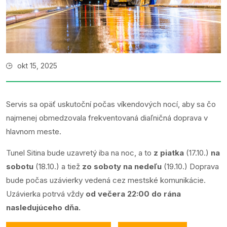
okt 15, 2025
Servis sa opäť uskutoční počas víkendových nocí, aby sa čo
najmenej obmedzovala frekventovaná diaľničná doprava v
hlavnom meste.
Tunel Sitina bude uzavretý iba na noc, a to
z piatka
(17.10.)
na
sobotu
(18.10.) a tiež
zo soboty na nedeľu
(19.10.) Doprava
bude počas uzávierky vedená cez mestské komunikácie.
Uzávierka potrvá vždy
od večera 22:00 do rána
nasledujúceho dňa.