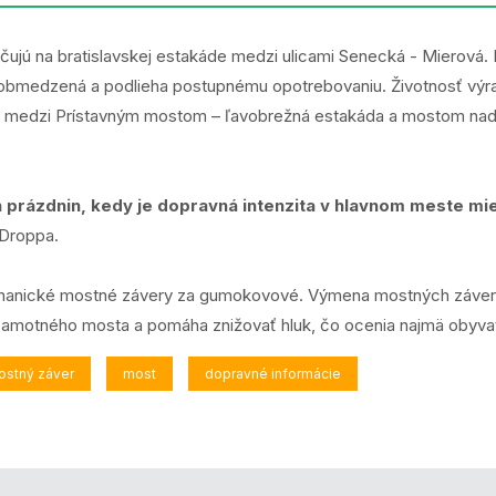
ujú na bratislavskej estakáde medzi ulicami Senecká - Mierová.
e obmedzená a podlieha postupnému opotrebovaniu. Životnosť výraz
r medzi Prístavným mostom – ľavobrežná estakáda a mostom nad Ba
h prázdnin, kedy je dopravná intenzita v hlavnom meste mie
 Droppa.
anické mostné závery za gumokovové. Výmena mostných záverov p
amotného mosta a pomáha znižovať hluk, čo ocenia najmä obyvatel
ostný záver
most
dopravné informácie