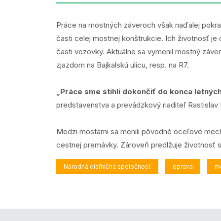
Práce na mostných záveroch však naďalej pokrač
časti celej mostnej konštrukcie. Ich životnosť j
časti vozovky. Aktuálne sa vymenil mostný záve
zjazdom na Bajkalskú ulicu, resp. na R7.
„Práce sme stihli dokončiť do konca letnýc
predstavenstva a prevádzkový riaditeľ Rastislav
Medzi mostami sa menili pôvodné oceľové mech
cestnej premávky. Zároveň predlžuje životnosť s
Národná diaľničná spoločnosť
oprava
m