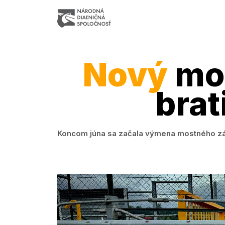
Nový
mos
brat
Koncom júna sa začala výmena mostného záv