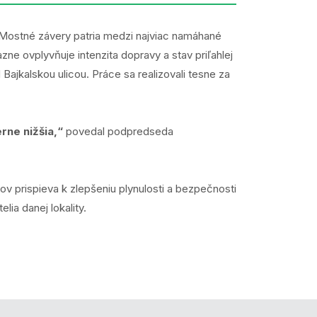
 Mostné závery patria medzi najviac namáhané
ne ovplyvňuje intenzita dopravy a stav priľahlej
jkalskou ulicou. Práce sa realizovali tesne za
rne nižšia,“
povedal podpredseda
rispieva k zlepšeniu plynulosti a bezpečnosti
ia danej lokality.