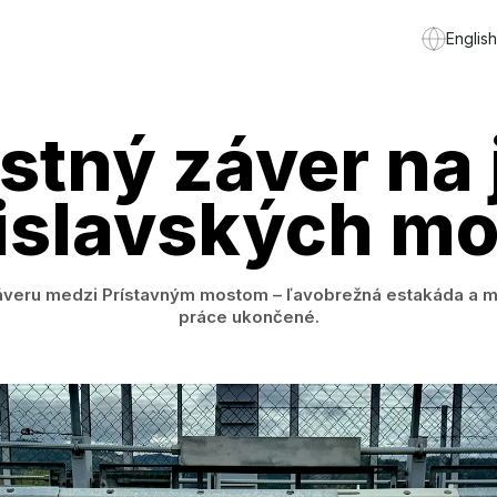
English
tný záver na
islavských m
eru medzi Prístavným mostom – ľavobrežná estakáda a mo
práce ukončené.