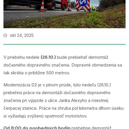
okt 24, 2025
V priebehu nedele
(26.10.)
bude prebiehať demontáž
dočasného dopravného značenia. Dopravné obmedzenia sa
tak skrátia o približne 500 metrov.
Modernizácia D2 je v plnom prúde, túto nedeľu (26.10.)
prebehnú práce na demontáži dočasného dopravného
značenia pri výjazde z ulice Janka Alexyho a miestnej
čerpacej stanice. Práce na zhruba pol kilometra dlhom úseku
si vyžiadajú zvýšenú opatrnosť motoristov.
Od 8:00 do poobedných hodín
prebehne demontáž