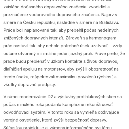
zvislého dočasného dopravného značenia, zvodidiel a
preznačenie vodorovného dopravného značenia. Najprv v
smere na Českú republiku, následne v smere na Bratislavu.
Práce boli naplánované tak, aby prebehli počas nedeľných
znížených dopravných intenzít. Zároveň sa harmonogram
prác nastavil tak, aby nebolo potrebné úsek uzatvoriť – vždy
ostane otvorený minimálne jeden jazdný pruh. Práve preto, že
práce budú prebiehať v úzkom kontakte s živou dopravou,
diaľničiari apelujú na motoristov, aby zvýšili obozretnosť na
tomto úseku, rešpektovali maximálnu povolenú rýchlosť a
všetky dopravné predpisy.
V rámci modernizácie D2 a výstavby protihlukových stien sa
počas minulého roka podarilo komplexne rekonštruovať
odvodňovací systém. V tomto roku sa vymieňa dožívajúce
verejné osvetlenie, ktoré zvýši bezpečnosť dopravy.
Súčasťou projektu je aj výmena informačného systému