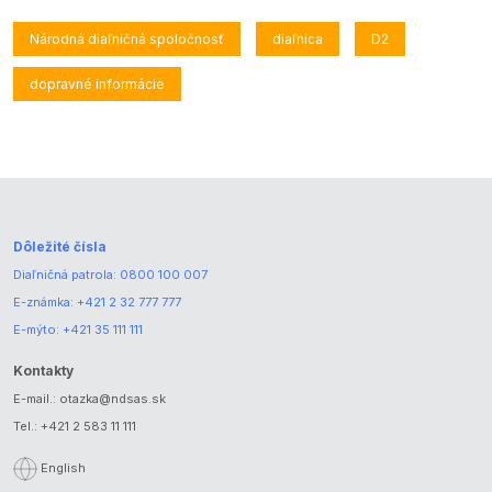
Národná diaľničná spoločnosť
diaľnica
D2
dopravné informácie
Dôležité čísla
Diaľničná patrola:
0800 100 007
E-známka:
+421 2 32 777 777
E-mýto:
+421 35 111 111
Kontakty
E-mail.:
otazka@ndsas.sk
Tel.:
+421 2 583 11 111
English