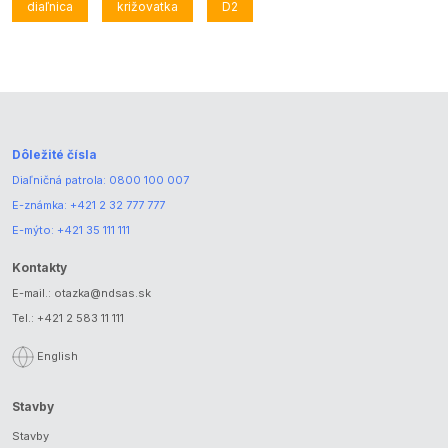
diaľnica
križovatka
D2
Dôležité čísla
Diaľničná patrola:
0800 100 007
E-známka:
+421 2 32 777 777
E-mýto:
+421 35 111 111
Kontakty
E-mail.:
otazka@ndsas.sk
Tel.:
+421 2 583 11 111
English
Stavby
Stavby