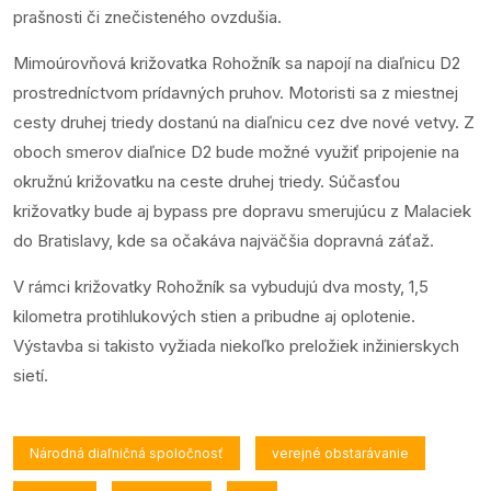
prašnosti či znečisteného ovzdušia.
Mimoúrovňová križovatka Rohožník sa napojí na diaľnicu D2
prostredníctvom prídavných pruhov. Motoristi sa z miestnej
cesty druhej triedy dostanú na diaľnicu cez dve nové vetvy. Z
oboch smerov diaľnice D2 bude možné využiť pripojenie na
okružnú križovatku na ceste druhej triedy. Súčasťou
križovatky bude aj bypass pre dopravu smerujúcu z Malaciek
do Bratislavy, kde sa očakáva najväčšia dopravná záťaž.
V rámci križovatky Rohožník sa vybudujú dva mosty, 1,5
kilometra protihlukových stien a pribudne aj oplotenie.
Výstavba si takisto vyžiada niekoľko preložiek inžinierskych
sietí.
Národná diaľničná spoločnosť
verejné obstarávanie