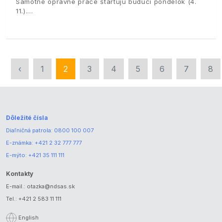
Samotné opravné práce štartujú budúci pondelok (4.
11.).
‹
1
2
3
4
5
6
7
8
Dôležité čísla
Diaľničná patrola:
0800 100 007
E-známka:
+421 2 32 777 777
E-mýto:
+421 35 111 111
Kontakty
E-mail.:
otazka@ndsas.sk
Tel.:
+421 2 583 11 111
English