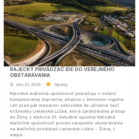
RAJECKÝ PRIVÁDZAČ IDE DO VEREJNÉHO
OBSTARÁVANIA
nov 22, 2024
Správy
Národná diaľničná spoločnosť pokračuje v riešení
komplikovanej dopravnej situácie v žilinskom regióne.
Len pred pár mesiacmi odovzdala do užívania časť
križovatky Lietavská Lúčka, ktorá zjednodušila prístup
do Žiliny z diaľnice D1. Aktuálne spustila Národná
diaľničná spoločnosť proces verejného obstarávania
na diaľničný privádzač Lietavská Lúčka – Žilina, I.
etapa.