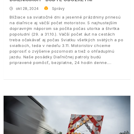
okt 28, 2024
Správy
Blížiace sa sviatočné dni a jesenné prázdniny prinesú
na diaľnice aj väčší počet motoristov. S najhustejším
dopravným náporom sa počíta počas utorka a štvrtka
popoludní (29. a 31.10.). Väčší počet áut na cestách
treba očakávať aj počas Sviatku všetkých svätých a po
sviatkoch, teda v nedeľu 3.11. Motoristov chceme
poprosiť o zvýšenie pozornosti a tiež o ohľaduplnú
jazdu. Naše posádky Diaľničnej patroly budú
pripravené pomôcť, bezplatne, 24 hodín denne.