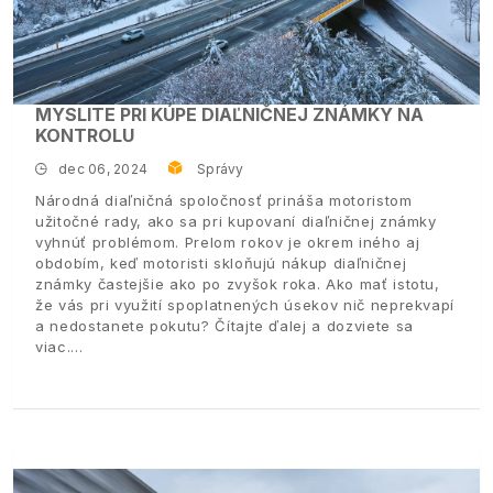
MYSLITE PRI KÚPE DIAĽNIČNEJ ZNÁMKY NA
KONTROLU
dec 06, 2024
Správy
Národná diaľničná spoločnosť prináša motoristom
užitočné rady, ako sa pri kupovaní diaľničnej známky
vyhnúť problémom. Prelom rokov je okrem iného aj
obdobím, keď motoristi skloňujú nákup diaľničnej
známky častejšie ako po zvyšok roka. Ako mať istotu,
že vás pri využití spoplatnených úsekov nič neprekvapí
a nedostanete pokutu? Čítajte ďalej a dozviete sa
viac.