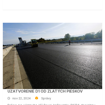
UZATVORENIE D1 OD ZLATÝCH PIESKOV
nov 22, 2024
Správy
Práce na výstavbe kľúčovej križovatky D1/D4 dosiahnu