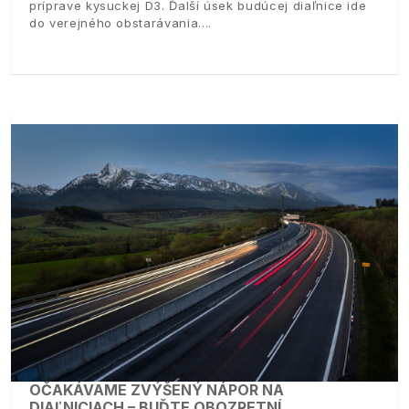
príprave kysuckej D3. Ďalší úsek budúcej diaľnice ide
do verejného obstarávania.
OČAKÁVAME ZVÝŠENÝ NÁPOR NA
DIAĽNICIACH – BUĎTE OBOZRETNÍ