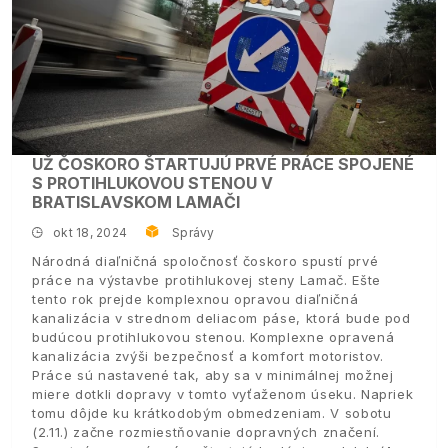
UŽ ČOSKORO ŠTARTUJÚ PRVÉ PRÁCE SPOJENÉ
S PROTIHLUKOVOU STENOU V
BRATISLAVSKOM LAMAČI
okt 18, 2024
Správy
Národná diaľničná spoločnosť čoskoro spustí prvé
práce na výstavbe protihlukovej steny Lamač. Ešte
tento rok prejde komplexnou opravou diaľničná
kanalizácia v strednom deliacom páse, ktorá bude pod
budúcou protihlukovou stenou. Komplexne opravená
kanalizácia zvýši bezpečnosť a komfort motoristov.
Práce sú nastavené tak, aby sa v minimálnej možnej
miere dotkli dopravy v tomto vyťaženom úseku. Napriek
tomu dôjde ku krátkodobým obmedzeniam. V sobotu
(2.11.) začne rozmiestňovanie dopravných značení.