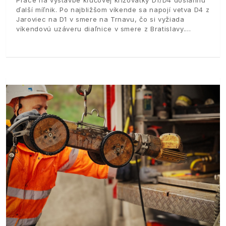
ďalší míľnik. Po najbližšom víkende sa napojí vetva D4 z
Jaroviec na D1 v smere na Trnavu, čo si vyžiada
víkendovú uzáveru diaľnice v smere z Bratislavy.