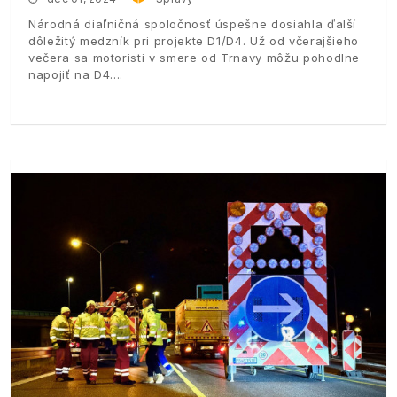
Národná diaľničná spoločnosť úspešne dosiahla ďalší
dôležitý medzník pri projekte D1/D4. Už od včerajšieho
večera sa motoristi v smere od Trnavy môžu pohodlne
napojiť na D4.