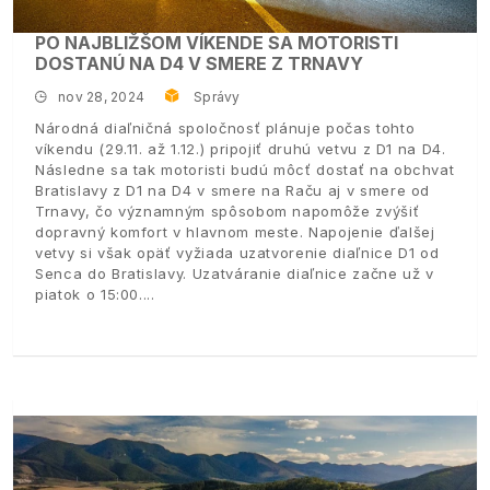
PO NAJBLIŽŠOM VÍKENDE SA MOTORISTI
DOSTANÚ NA D4 V SMERE Z TRNAVY
nov 28, 2024
Správy
Národná diaľničná spoločnosť plánuje počas tohto
víkendu (29.11. až 1.12.) pripojiť druhú vetvu z D1 na D4.
Následne sa tak motoristi budú môcť dostať na obchvat
Bratislavy z D1 na D4 v smere na Raču aj v smere od
Trnavy, čo významným spôsobom napomôže zvýšiť
dopravný komfort v hlavnom meste. Napojenie ďalšej
vetvy si však opäť vyžiada uzatvorenie diaľnice D1 od
Senca do Bratislavy. Uzatváranie diaľnice začne už v
piatok o 15:00.