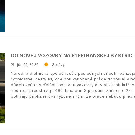
DO NOVEJ VOZOVKY NA R1 PRI BANSKEJ BYSTRICI
jún 21, 2024
Správy
Národná diaľničná spoločnosť v posledných dňoch realizuj
rýchlostnej cesty R1, kde boli vykonané práce doposiaľ v ho
dňoch začne s ďalšou opravou vozovky aj v blízkosti križov
hodnota predstavuje 480-tisíc eur. S prácami začneme 24.
potrvajú približne dva týždne s tým, že práce nebudú prebi