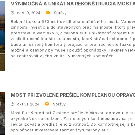
VÝNIMOČNÁ A UNIKÁTNA REKONŠTRUKCIA MOSTA
nov 10, 2024
Správy
Rekonštrukcia 630 metrov dlhého diaľničného mosta Váhov
činnosti. Investícia do stavebných prác na moste, ktorý pr
predstavuje viac ako 6,2 milióna eur. Unikátnosť projektu je
zosilniť nosnú konštrukciu mosta, ktorý strácal schopnosť
bude umožnený komfortný prejazd aj pre nadmerne ťažkú p
možné a kamióny by museli použiť obchádzky. Takmer všetky
sa realizovali v jeho vnútri, v mostných komorách.
MOST PRI ZVOLENE PREŠIEL KOMPLEXNOU OPRAV
okt 31, 2024
Správy
Most Pustý hrad pri Zvolene prešiel hĺbkovou opravou. Aktu
akýchkoľvek obmedzení. Za necelých šesť mesiacov sa pri
revitalizovať a predĺžiť jeho životnosť. Do komfortnejšej a
spoločnosť investovala takmer štyri milióny eur.