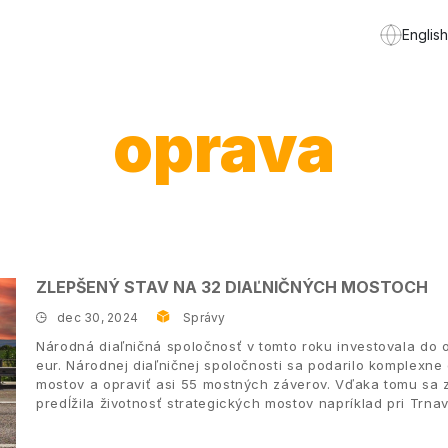
English
oprava
ZLEPŠENÝ STAV NA 32 DIAĽNIČNÝCH MOSTOCH
dec 30, 2024
Správy
Národná diaľničná spoločnosť v tomto roku investovala do 
eur. Národnej diaľničnej spoločnosti sa podarilo komplexne
mostov a opraviť asi 55 mostných záverov. Vďaka tomu sa zv
predĺžila životnosť strategických mostov napríklad pri Trn