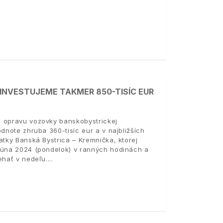
 INVESTUJEME TAKMER 850-TISÍC EUR
e opravu vozovky banskobystrickej
dnote zhruba 360-tisíc eur a v najbližších
atky Banská Bystrica – Kremnička, ktorej
 júna 2024 (pondelok) v ranných hodinách a
ehať v nedeľu.