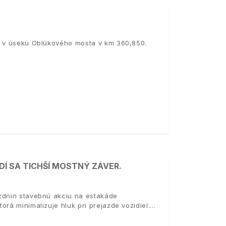
D1 v úseku Oblúkového mosta v km 360,850.
DÍ SA TICHŠÍ MOSTNÝ ZÁVER.
ázdnin stavebnú akciu na estakáde
rá minimalizuje hluk pri prejazde vozidiel.