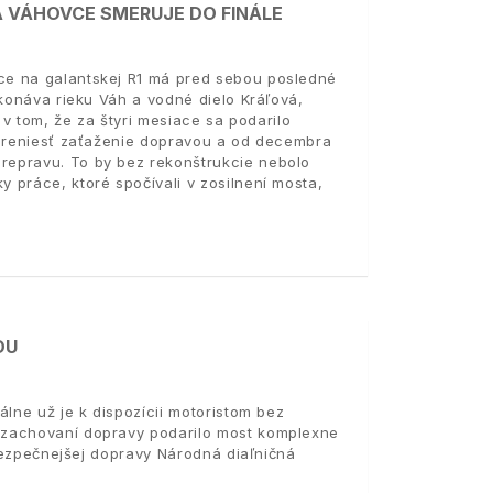
 VÁHOVCE SMERUJE DO FINÁLE
ce na galantskej R1 má pred sebou posledné
ekonáva rieku Váh a vodné dielo Kráľová,
 v tom, že za štyri mesiace sa podarilo
 preniesť zaťaženie dopravou a od decembra
repravu. To by bez rekonštrukcie nebolo
 práce, ktoré spočívali v zosilnení mosta,
OU
álne už je k dispozícii motoristom bez
 zachovaní dopravy podarilo most komplexne
 bezpečnejšej dopravy Národná diaľničná