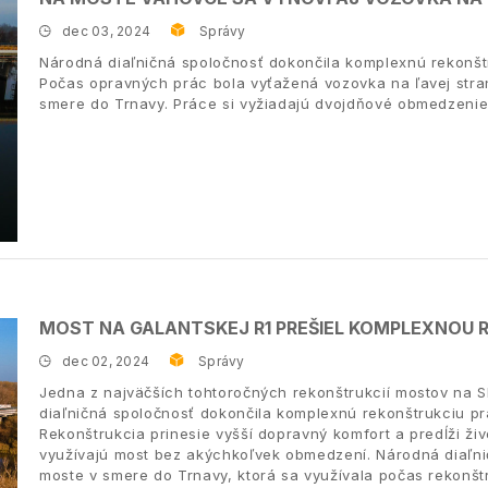
dec 03, 2024
Správy
Národná diaľničná spoločnosť dokončila komplexnú rekonštr
Počas opravných prác bola vyťažená vozovka na ľavej stran
smere do Trnavy. Práce si vyžiadajú dvojdňové obmedzenie
MOST NA GALANTSKEJ R1 PREŠIEL KOMPLEXNOU 
dec 02, 2024
Správy
Jedna z najväčších tohtoročných rekonštrukcií mostov na 
diaľničná spoločnosť dokončila komplexnú rekonštrukciu pr
Rekonštrukcia prinesie vyšší dopravný komfort a predĺži živ
využívajú most bez akýchkoľvek obmedzení. Národná diaľni
moste v smere do Trnavy, ktorá sa využívala počas rekonšt