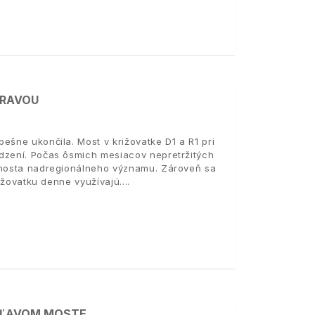
PRAVOU
ešne ukončila. Most v križovatke D1 a R1 pri
edzení. Počas ôsmich mesiacov nepretržitých
o mosta nadregionálneho významu. Zároveň sa
rižovatku denne využívajú.
 ĽAVOM MOSTE