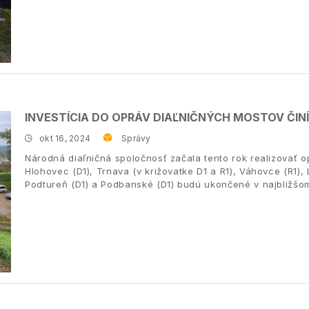
INVESTÍCIA DO OPRÁV DIAĽNIČNÝCH MOSTOV ČINÍ
okt 16, 2024
Správy
Národná diaľničná spoločnosť začala tento rok realizovať
Hlohovec (D1), Trnava (v križovatke D1 a R1), Váhovce (R1), L
Podtureň (D1) a Podbanské (D1) budú ukončené v najbližšo