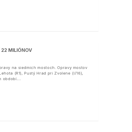
 22 MILIÓNOV
 opravy na siedmich mostoch. Opravy mostov
ehota (R1), Pustý Hrad pri Zvolene (I/16),
m období.