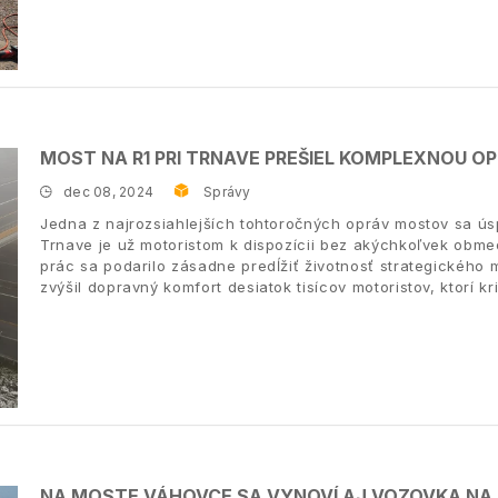
MOST NA R1 PRI TRNAVE PREŠIEL KOMPLEXNOU O
dec 08, 2024
Správy
Jedna z najrozsiahlejších tohtoročných opráv mostov sa úsp
Trnave je už motoristom k dispozícii bez akýchkoľvek obm
prác sa podarilo zásadne predĺžiť životnosť strategickéh
zvýšil dopravný komfort desiatok tisícov motoristov, ktorí k
NA MOSTE VÁHOVCE SA VYNOVÍ AJ VOZOVKA NA