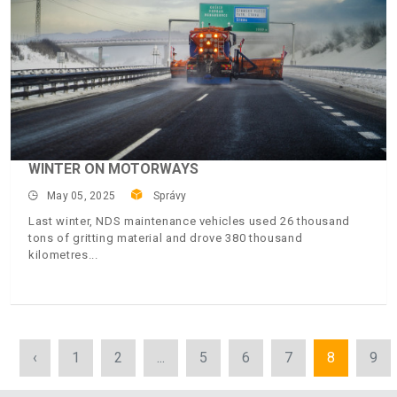
WINTER ON MOTORWAYS
May 05, 2025
Správy
Last winter, NDS maintenance vehicles used 26 thousand
tons of gritting material and drove 380 thousand
kilometres
‹
1
2
...
5
6
7
8
9