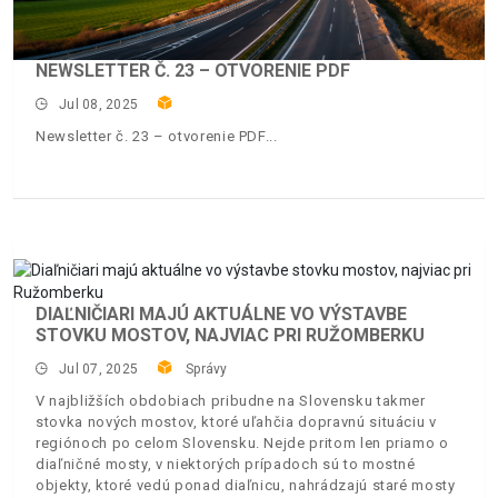
NEWSLETTER Č. 23 – OTVORENIE PDF
Jul 08, 2025
Newsletter č. 23 – otvorenie PDF
DIAĽNIČIARI MAJÚ AKTUÁLNE VO VÝSTAVBE
STOVKU MOSTOV, NAJVIAC PRI RUŽOMBERKU
Jul 07, 2025
Správy
V najbližších obdobiach pribudne na Slovensku takmer
stovka nových mostov, ktoré uľahčia dopravnú situáciu v
regiónoch po celom Slovensku. Nejde pritom len priamo o
diaľničné mosty, v niektorých prípadoch sú to mostné
objekty, ktoré vedú ponad diaľnicu, nahrádzajú staré mosty