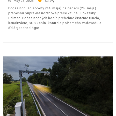
May 23, 2025
Správy
Počas noci zo soboty (24. mája) na nedeľu (25. mája)
prebehnú prípravné údržbové práce v tuneli Považský
Chlmec. Počas nočných hodín prebehne čistenie tunela,
kanalizácie, SOS kabín, kontrola požiarneho vodovodu a
ďalšej technológie.