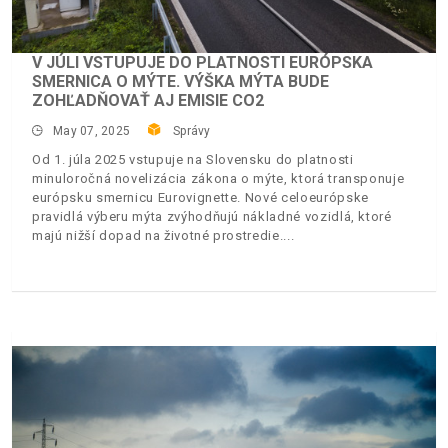
V JÚLI VSTUPUJE DO PLATNOSTI EURÓPSKA
SMERNICA O MÝTE. VÝŠKA MÝTA BUDE
ZOHĽADŇOVAŤ AJ EMISIE CO2
May 07, 2025
Správy
Od 1. júla 2025 vstupuje na Slovensku do platnosti
minuloročná novelizácia zákona o mýte, ktorá transponuje
európsku smernicu Eurovignette. Nové celoeurópske
pravidlá výberu mýta zvýhodňujú nákladné vozidlá, ktoré
majú nižší dopad na životné prostredie.