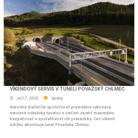
VÍKENDOVÝ SERVIS V TUNELI POVAŽSKÝ CHLMEC
Jul 17, 2025
Správy
Národná diaľničná spoločnosť pravidelne vykonáva
servisné odstávky tunelov s cieľom zaistiť maximálnu
bezpečnosť a spoľahlivosť ich prevádzky. Cez víkend
údržbu absolvuje tunel Považský Chlmec.