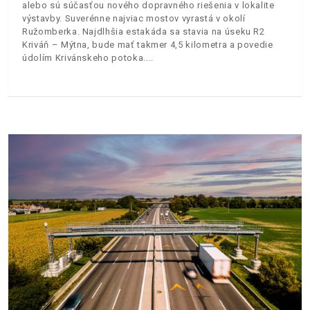
alebo sú súčasťou nového dopravného riešenia v lokalite
výstavby. Suverénne najviac mostov vyrastá v okolí
Ružomberka. Najdlhšia estakáda sa stavia na úseku R2
Kriváň – Mýtna, bude mať takmer 4,5 kilometra a povedie
údolím Krivánskeho potoka.