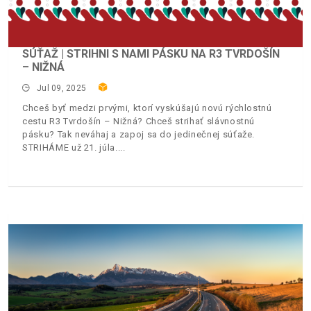
SÚŤAŽ | STRIHNI S NAMI PÁSKU NA R3 TVRDOŠÍN
– NIŽNÁ
Jul 09, 2025
Chceš byť medzi prvými, ktorí vyskúšajú novú rýchlostnú
cestu R3 Tvrdošín – Nižná? Chceš strihať slávnostnú
pásku? Tak neváhaj a zapoj sa do jedinečnej súťaže.
STRIHÁME už 21. júla.