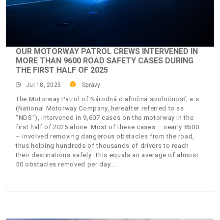
OUR MOTORWAY PATROL CREWS INTERVENED IN
MORE THAN 9600 ROAD SAFETY CASES DURING
THE FIRST HALF OF 2025
Jul 18, 2025
Správy
The Motorway Patrol of Národná diaľničná spoločnosť, a.s.
(National Motorway Company, hereafter referred to as
“NDS”), intervened in 9,607 cases on the motorway in the
first half of 2025 alone. Most of these cases – nearly 8500
– involved removing dangerous obstacles from the road,
thus helping hundreds of thousands of drivers to reach
their destinations safely. This equals an average of almost
50 obstacles removed per day.