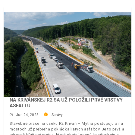
NA KRIVÁNSKEJ R2 SA UŽ POLOŽILI PRVÉ VRSTVY
ASFALTU
Jun 24, 2025
Správy
Stavebné práce na úseku R2 Kriváň – Mýtna postupujú a na
mostoch už prebieha pokládka liatych asfaltov. Je to prvá a
zároveň kľúčová vrstva, ktorá chráni nosnú konštrukciu a