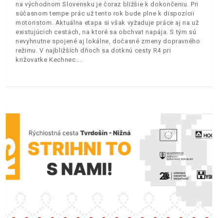
na východnom Slovensku je čoraz bližšie k dokončeniu. Pri
súčasnom tempe prác už tento rok bude plne k dispozícii
motoristom. Aktuálna etapa si však vyžaduje práce aj na už
existujúcich cestách, na ktoré sa obchvat napája. S tým sú
nevyhnutne spojené aj lokálne, dočasné zmeny dopravného
režimu. V najbližších dňoch sa dotknú cesty R4 pri
križovatke Kechnec.