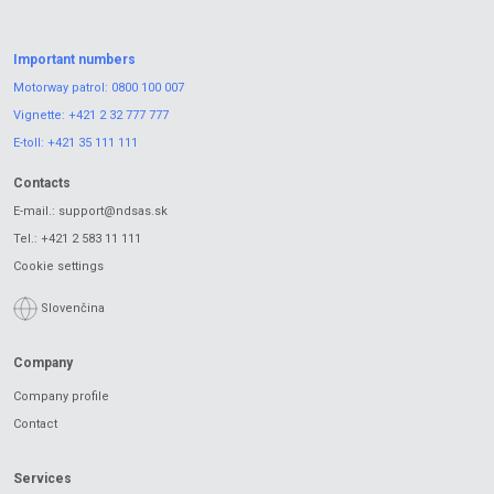
Important numbers
Motorway patrol:
0800 100 007
Vignette:
+421 2 32 777 777
E-toll:
+421 35 111 111
Contacts
E-mail.:
support@ndsas.sk
Tel.:
+421 2 583 11 111
Cookie settings
Slovenčina
Company
Company profile
Contact
Services