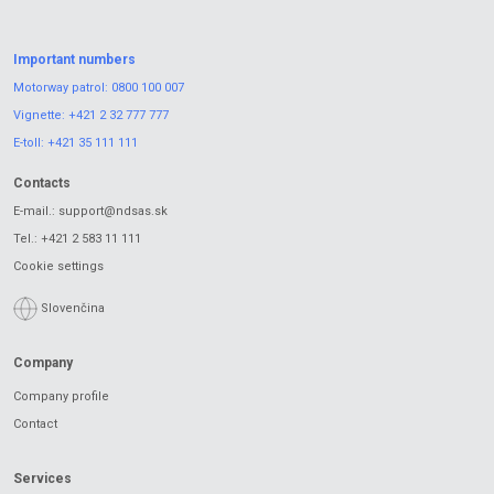
Important numbers
Motorway patrol:
0800 100 007
Vignette:
+421 2 32 777 777
E-toll:
+421 35 111 111
Contacts
E-mail.:
support@ndsas.sk
Tel.:
+421 2 583 11 111
Cookie settings
Slovenčina
Company
Company profile
Contact
Services