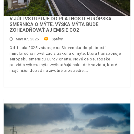
V JÚLI VSTUPUJE DO PLATNOSTI EURÓPSKA
SMERNICA O MÝTE. VÝŠKA MÝTA BUDE
ZOHĽADŇOVAŤ AJ EMISIE CO2
May 07, 2025
Správy
Od 1. júla 2025 vstupuje na Slovensku do platnosti
minuloročná novelizácia zákona o mýte, ktorá transponuje
európsku smernicu Eurovignette. Nové celoeurópske
pravidlá výberu mýta zvýhodňujú nákladné vozidlá, ktoré
majú nižší dopad na životné prostredie.