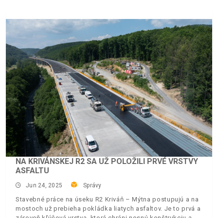
NA KRIVÁNSKEJ R2 SA UŽ POLOŽILI PRVÉ VRSTVY
ASFALTU
Jun 24, 2025
Správy
Stavebné práce na úseku R2 Kriváň – Mýtna postupujú a na
mostoch už prebieha pokládka liatych asfaltov. Je to prvá a
zároveň kľúčová vrstva, ktorá chráni nosnú konštrukciu a