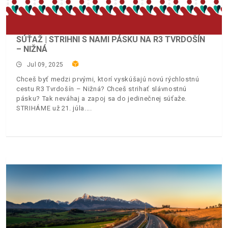
SÚŤAŽ | STRIHNI S NAMI PÁSKU NA R3 TVRDOŠÍN
– NIŽNÁ
Jul 09, 2025
Chceš byť medzi prvými, ktorí vyskúšajú novú rýchlostnú
cestu R3 Tvrdošín – Nižná? Chceš strihať slávnostnú
pásku? Tak neváhaj a zapoj sa do jedinečnej súťaže.
STRIHÁME už 21. júla.