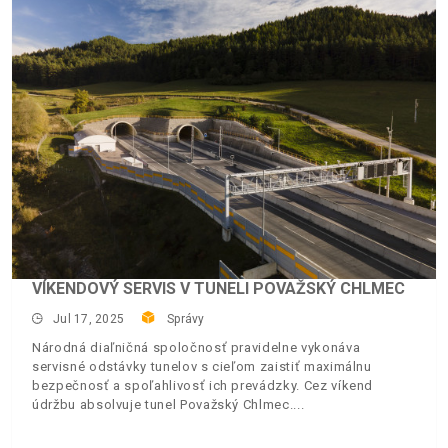
VÍKENDOVÝ SERVIS V TUNELI POVAŽSKÝ CHLMEC
Jul 17, 2025
Správy
Národná diaľničná spoločnosť pravidelne vykonáva
servisné odstávky tunelov s cieľom zaistiť maximálnu
bezpečnosť a spoľahlivosť ich prevádzky. Cez víkend
údržbu absolvuje tunel Považský Chlmec.