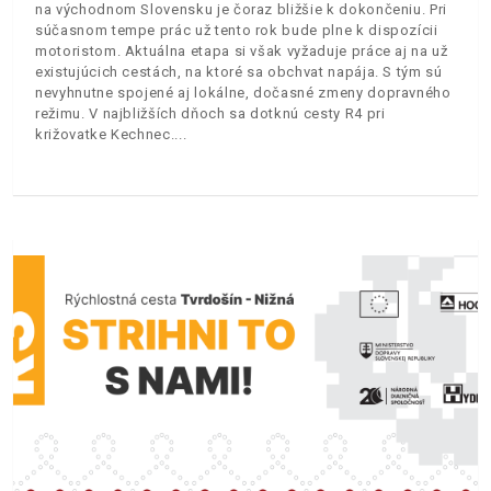
na východnom Slovensku je čoraz bližšie k dokončeniu. Pri
súčasnom tempe prác už tento rok bude plne k dispozícii
motoristom. Aktuálna etapa si však vyžaduje práce aj na už
existujúcich cestách, na ktoré sa obchvat napája. S tým sú
nevyhnutne spojené aj lokálne, dočasné zmeny dopravného
režimu. V najbližších dňoch sa dotknú cesty R4 pri
križovatke Kechnec.