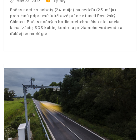
May 23, 2025
Správy
Počas noci zo soboty (24. mája) na nedeľu (25. mája)
prebehnú prípravné údržbové práce v tuneli Považský
Chlmec. Počas nočných hodín prebehne čistenie tunela,
kanalizácie, SOS kabín, kontrola požiarneho vodovodu a
ďalšej technológie.