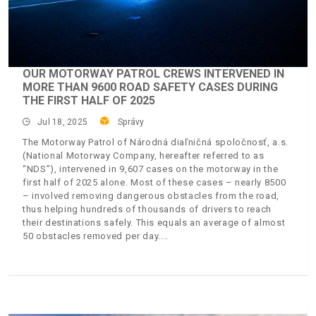
OUR MOTORWAY PATROL CREWS INTERVENED IN
MORE THAN 9600 ROAD SAFETY CASES DURING
THE FIRST HALF OF 2025
Jul 18, 2025
Správy
The Motorway Patrol of Národná diaľničná spoločnosť, a.s.
(National Motorway Company, hereafter referred to as
“NDS”), intervened in 9,607 cases on the motorway in the
first half of 2025 alone. Most of these cases – nearly 8500
– involved removing dangerous obstacles from the road,
thus helping hundreds of thousands of drivers to reach
their destinations safely. This equals an average of almost
50 obstacles removed per day.