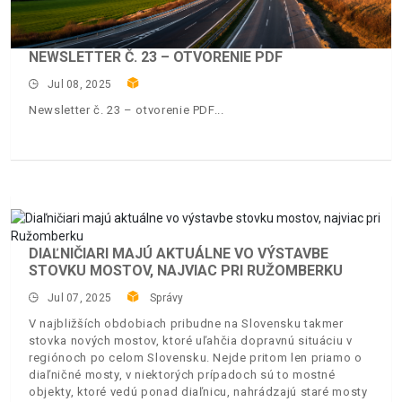
NEWSLETTER Č. 23 – OTVORENIE PDF
Jul 08, 2025
Newsletter č. 23 – otvorenie PDF
DIAĽNIČIARI MAJÚ AKTUÁLNE VO VÝSTAVBE
STOVKU MOSTOV, NAJVIAC PRI RUŽOMBERKU
Jul 07, 2025
Správy
V najbližších obdobiach pribudne na Slovensku takmer
stovka nových mostov, ktoré uľahčia dopravnú situáciu v
regiónoch po celom Slovensku. Nejde pritom len priamo o
diaľničné mosty, v niektorých prípadoch sú to mostné
objekty, ktoré vedú ponad diaľnicu, nahrádzajú staré mosty