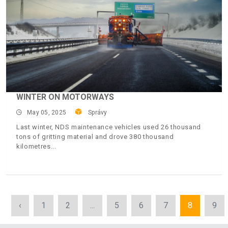
WINTER ON MOTORWAYS
May 05, 2025
Správy
Last winter, NDS maintenance vehicles used 26 thousand
tons of gritting material and drove 380 thousand
kilometres
‹
1
2
...
5
6
7
8
9