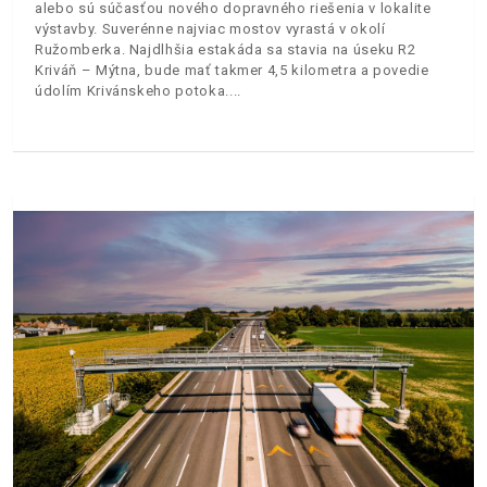
alebo sú súčasťou nového dopravného riešenia v lokalite
výstavby. Suverénne najviac mostov vyrastá v okolí
Ružomberka. Najdlhšia estakáda sa stavia na úseku R2
Kriváň – Mýtna, bude mať takmer 4,5 kilometra a povedie
údolím Krivánskeho potoka.