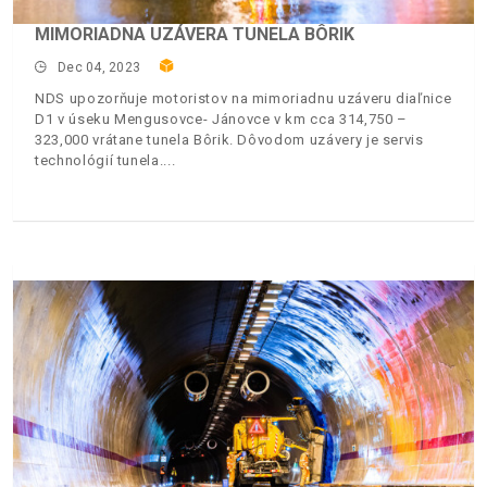
MIMORIADNA UZÁVERA TUNELA BÔRIK
Dec 04, 2023
NDS upozorňuje motoristov na mimoriadnu uzáveru diaľnice
D1 v úseku Mengusovce- Jánovce v km cca 314,750 –
323,000 vrátane tunela Bôrik. Dôvodom uzávery je servis
technológií tunela.