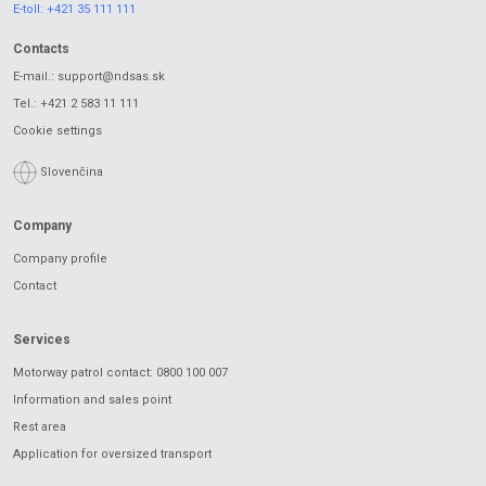
E-toll:
+421 35 111 111
Contacts
E-mail.:
support@ndsas.sk
Tel.:
+421 2 583 11 111
Cookie settings
Slovenčina
Company
Company profile
Contact
Services
Motorway patrol contact: 0800 100 007
Information and sales point
Rest area
Application for oversized transport