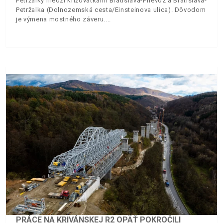
Petržalky medzi križovatkami Bratislava-Prievoz a Bratislava-
Petržalka (Dolnozemská cesta/Einsteinova ulica). Dôvodom
je výmena mostného záveru.
PRÁCE NA KRIVÁNSKEJ R2 OPÄŤ POKROČILI