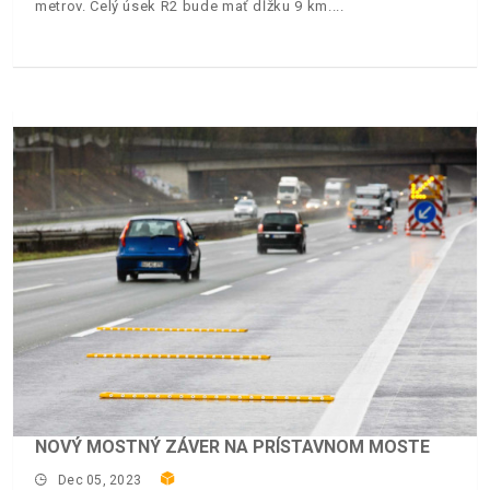
metrov. Celý úsek R2 bude mať dĺžku 9 km.
NOVÝ MOSTNÝ ZÁVER NA PRÍSTAVNOM MOSTE
Dec 05, 2023