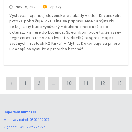
Nov 15, 2023
Správy
Výstavba najdlhšej slovenskej estakády v údolí Krivánskeho
potoka pokračuje. Aktuálne sa pripravujeme na výstavbu
celku, ktorý bude vysúvaný v druhom smere než bolo
doteraz, v smere do Lučenca. Špecifikom bude to, že výsuv
segmentov bude v 2% klesaní. Viditeľný progres je aj na
zvyšných mostoch R2 Kriváň – Mýtna. Dokončujú sa piliere,
ukladajú sa výstuže a prebieha betonáž.
‹
1
2
...
10
11
12
13
Important numbers
Motorway patrol:
0800 100 007
Vignette:
+421 2 32 777 777