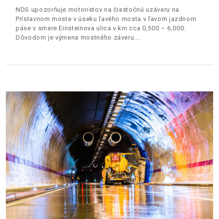
NDS upozorňuje motoristov na čiastočnú uzáveru na
Prístavnom moste v úseku ľavého mosta v ľavom jazdnom
páse v smere Einsteinova ulica v km cca 0,500 – 6,000.
Dôvodom je výmena mostného záveru.