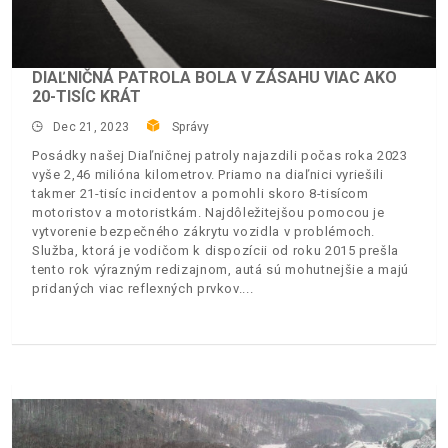
DIAĽNIČNÁ PATROLA BOLA V ZÁSAHU VIAC AKO
20-TISÍC KRÁT
Dec 21, 2023
Správy
Posádky našej Diaľničnej patroly najazdili počas roka 2023
vyše 2,46 milióna kilometrov. Priamo na diaľnici vyriešili
takmer 21-tisíc incidentov a pomohli skoro 8-tisícom
motoristov a motoristkám. Najdôležitejšou pomocou je
vytvorenie bezpečného zákrytu vozidla v problémoch.
Služba, ktorá je vodičom k dispozícii od roku 2015 prešla
tento rok výrazným redizajnom, autá sú mohutnejšie a majú
pridaných viac reflexných prvkov.