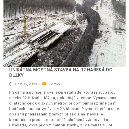
UNIKÁTNA MOSTNÁ STAVBA NA R2 NABERÁ DO
DĹŽKY
Dec 06, 2023
Správy
Práce na najdlhšej slovenskej estakáde, ktorá je súčasťou
stavby R2 Kriváň – Mýtna, pokračujú v tempe. Vysunuli sme
dilatačný celok dĺžky 35 metrov, pričom tentoraz sme časť
budúceho mosta vysúvali v 2% klesaní. Pevnosť betónu sme
dosiahli primiešaním zimných prísad a na stavbe je
konštrukcia pred a po betonáži chránená vykurovaním.
Estakáda, ktorá je dominantou stavby, bude merať 4 374