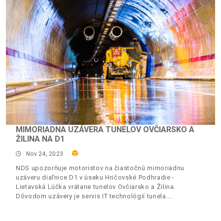
MIMORIADNA UZÁVERA TUNELOV OVČIARSKO A
ŽILINA NA D1
Nov 24, 2023
NDS upozorňuje motoristov na čiastočnú mimoriadnu
uzáveru diaľnice D1 v úseku Hričovské Podhradie -
Lietavská Lúčka vrátane tunelov Ovčiarsko a Žilina.
Dôvodom uzávery je servis IT technológií tunela.