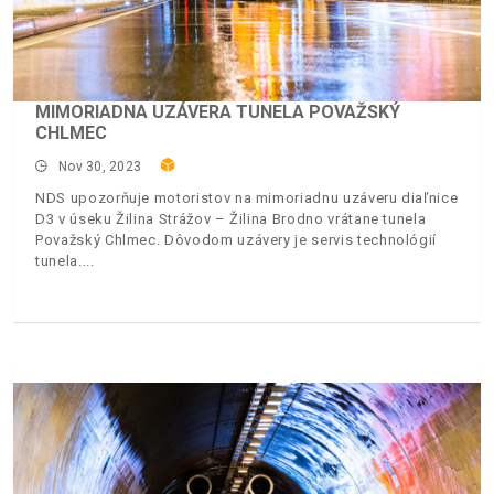
MIMORIADNA UZÁVERA TUNELA POVAŽSKÝ
CHLMEC
Nov 30, 2023
NDS upozorňuje motoristov na mimoriadnu uzáveru diaľnice
D3 v úseku Žilina Strážov – Žilina Brodno vrátane tunela
Považský Chlmec. Dôvodom uzávery je servis technológií
tunela.