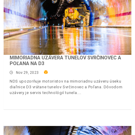
MIMORIADNA UZÁVERA TUNELOV SVRČINOVEC A
POĽANA NA D3
Nov 29, 2023
NDS upozorňuje motoristov na mimoriadnu uzáveru úseku
diaľnice D3 vrátane tunelov Svrčinovec a Poľana. Dôvodom
uzávery je servis technológií tunela.