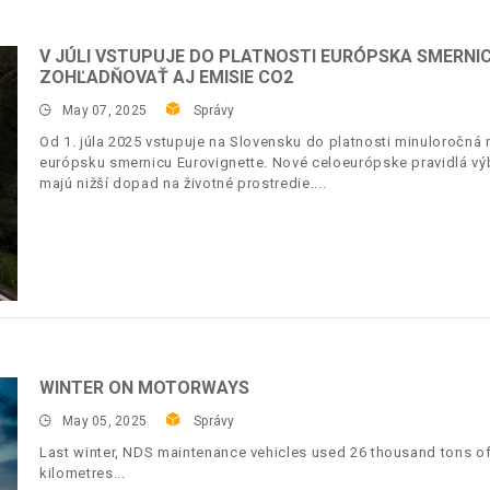
V JÚLI VSTUPUJE DO PLATNOSTI EURÓPSKA SMERNI
ZOHĽADŇOVAŤ AJ EMISIE CO2
May 07, 2025
Správy
Od 1. júla 2025 vstupuje na Slovensku do platnosti minuloročná 
európsku smernicu Eurovignette. Nové celoeurópske pravidlá vý
majú nižší dopad na životné prostredie.
WINTER ON MOTORWAYS
May 05, 2025
Správy
Last winter, NDS maintenance vehicles used 26 thousand tons of
kilometres