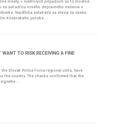
čné mosty, v niektorých prípadoch sú to mostné
bo sú súčasťou nového dopravného riešenia v
omberka. Najdlhšia estakáda sa stavia na úseku
olím Krivánskeho potoka.
WANT TO RISK RECEIVING A FINE
he Slovak Police Force regional units, have
s the country. The checks confirmed that the
vignette.