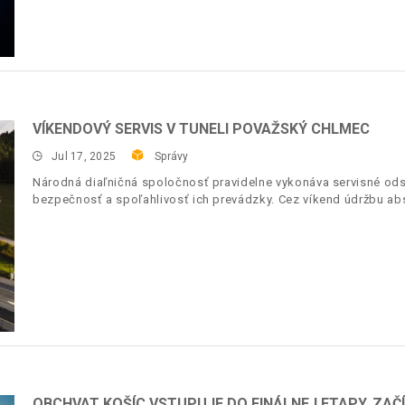
VÍKENDOVÝ SERVIS V TUNELI POVAŽSKÝ CHLMEC
Jul 17, 2025
Správy
Národná diaľničná spoločnosť pravidelne vykonáva servisné ods
bezpečnosť a spoľahlivosť ich prevádzky. Cez víkend údržbu ab
OBCHVAT KOŠÍC VSTUPUJE DO FINÁLNEJ ETAPY. ZAČ