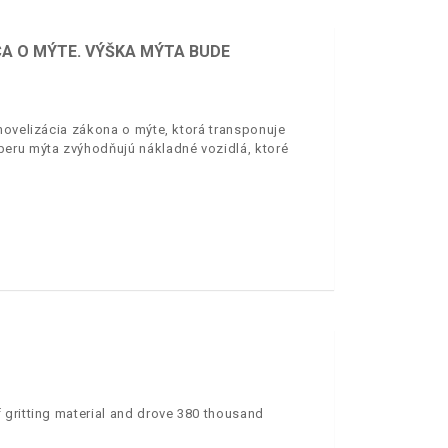
CA O MÝTE. VÝŠKA MÝTA BUDE
novelizácia zákona o mýte, ktorá transponuje
beru mýta zvýhodňujú nákladné vozidlá, ktoré
 gritting material and drove 380 thousand