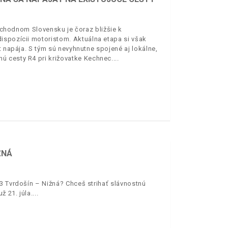
východnom Slovensku je čoraz bližšie k
ispozícii motoristom. Aktuálna etapa si však
t napája. S tým sú nevyhnutne spojené aj lokálne,
ú cesty R4 pri križovatke Kechnec.
ŽNÁ
3 Tvrdošín – Nižná? Chceš strihať slávnostnú
 21. júla.