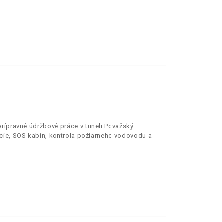
prípravné údržbové práce v tuneli Považský
ácie, SOS kabín, kontrola požiarneho vodovodu a