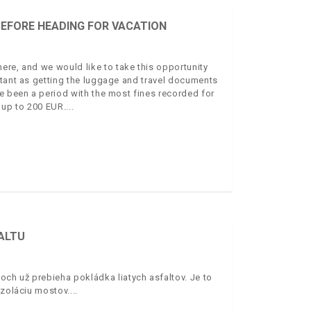
EFORE HEADING FOR VACATION
ere, and we would like to take this opportunity
rtant as getting the luggage and travel documents
e been a period with the most fines recorded for
e up to 200 EUR.
FALTU
ch už prebieha pokládka liatych asfaltov. Je to
izoláciu mostov.