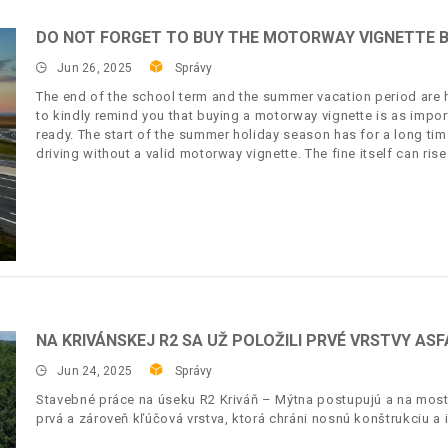
DO NOT FORGET TO BUY THE MOTORWAY VIGNETTE B
Jun 26, 2025
Správy
The end of the school term and the summer vacation period are h
to kindly remind you that buying a motorway vignette is as impo
ready. The start of the summer holiday season has for a long tim
driving without a valid motorway vignette. The fine itself can ris
NA KRIVÁNSKEJ R2 SA UŽ POLOŽILI PRVÉ VRSTVY AS
Jun 24, 2025
Správy
Stavebné práce na úseku R2 Kriváň – Mýtna postupujú a na mosto
prvá a zároveň kľúčová vrstva, ktorá chráni nosnú konštrukciu a 