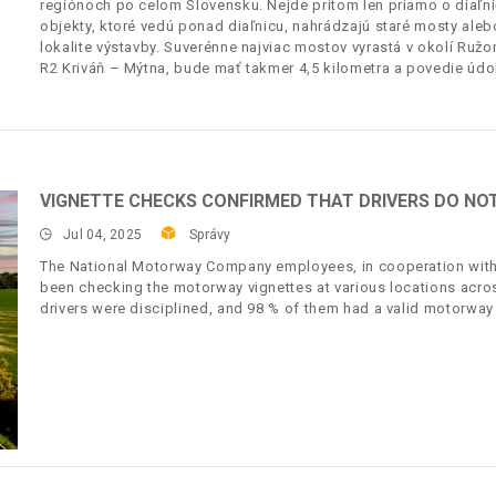
regiónoch po celom Slovensku. Nejde pritom len priamo o diaľni
objekty, ktoré vedú ponad diaľnicu, nahrádzajú staré mosty ale
lokalite výstavby. Suverénne najviac mostov vyrastá v okolí Ruž
R2 Kriváň – Mýtna, bude mať takmer 4,5 kilometra a povedie úd
VIGNETTE CHECKS CONFIRMED THAT DRIVERS DO NOT 
Jul 04, 2025
Správy
The National Motorway Company employees, in cooperation with t
been checking the motorway vignettes at various locations acros
drivers were disciplined, and 98 % of them had a valid motorway 