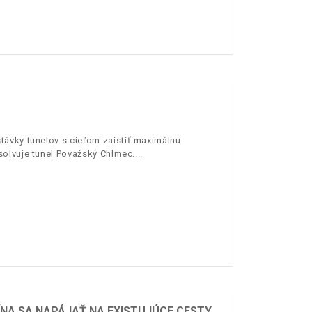
távky tunelov s cieľom zaistiť maximálnu
solvuje tunel Považský Chlmec.
ÍNA SA NAPÁJAŤ NA EXISTUJÚCE CESTY