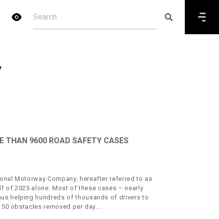
y
E THAN 9600 ROAD SAFETY CASES
ional Motorway Company, hereafter referred to as
alf of 2025 alone. Most of these cases – nearly
us helping hundreds of thousands of drivers to
t 50 obstacles removed per day.