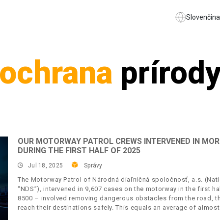
Slovenčina
ochrana
prírod
OUR MOTORWAY PATROL CREWS INTERVENED IN MOR
DURING THE FIRST HALF OF 2025
Jul 18, 2025
Správy
The Motorway Patrol of Národná diaľničná spoločnosť, a.s. (Nat
“NDS”), intervened in 9,607 cases on the motorway in the first h
8500 – involved removing dangerous obstacles from the road, th
reach their destinations safely. This equals an average of almos