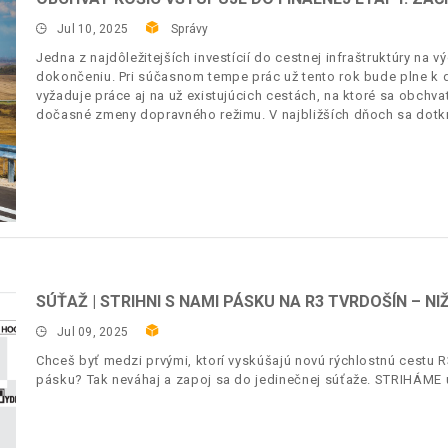
Jul 10, 2025
Správy
Jedna z najdôležitejších investícií do cestnej infraštruktúry na 
dokončeniu. Pri súčasnom tempe prác už tento rok bude plne k d
vyžaduje práce aj na už existujúcich cestách, na ktoré sa obchva
dočasné zmeny dopravného režimu. V najbližších dňoch sa dotkn
SÚŤAŽ | STRIHNI S NAMI PÁSKU NA R3 TVRDOŠÍN – NI
Jul 09, 2025
Chceš byť medzi prvými, ktorí vyskúšajú novú rýchlostnú cestu R
pásku? Tak neváhaj a zapoj sa do jedinečnej súťaže. STRIHÁME už