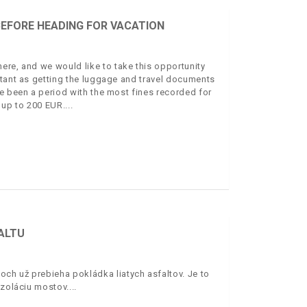
EFORE HEADING FOR VACATION
ere, and we would like to take this opportunity
rtant as getting the luggage and travel documents
e been a period with the most fines recorded for
e up to 200 EUR.
FALTU
ch už prebieha pokládka liatych asfaltov. Je to
izoláciu mostov.