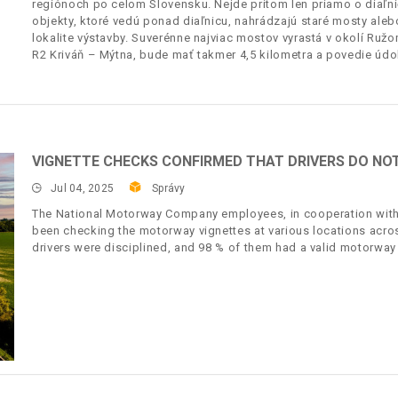
regiónoch po celom Slovensku. Nejde pritom len priamo o diaľni
objekty, ktoré vedú ponad diaľnicu, nahrádzajú staré mosty ale
lokalite výstavby. Suverénne najviac mostov vyrastá v okolí Ruž
R2 Kriváň – Mýtna, bude mať takmer 4,5 kilometra a povedie úd
VIGNETTE CHECKS CONFIRMED THAT DRIVERS DO NOT 
Jul 04, 2025
Správy
The National Motorway Company employees, in cooperation with t
been checking the motorway vignettes at various locations acros
drivers were disciplined, and 98 % of them had a valid motorway 