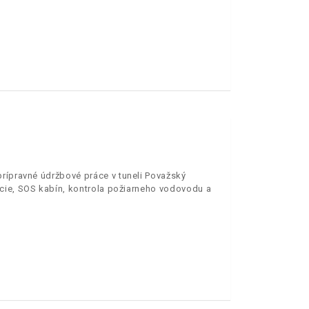
prípravné údržbové práce v tuneli Považský
ácie, SOS kabín, kontrola požiarneho vodovodu a