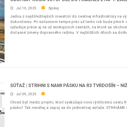
Jul 10, 2025
Správy
Jedna z najdôležitejších investícií do cestnej infraštruktúry na 
dokončeniu. Pri súčasnom tempe prác už tento rok bude plne k d
vyžaduje práce aj na už existujúcich cestách, na ktoré sa obchva
dočasné zmeny dopravného režimu. V najbližších dňoch sa dotkn
SÚŤAŽ | STRIHNI S NAMI PÁSKU NA R3 TVRDOŠÍN – NI
Jul 09, 2025
Chceš byť medzi prvými, ktorí vyskúšajú novú rýchlostnú cestu R
pásku? Tak neváhaj a zapoj sa do jedinečnej súťaže. STRIHÁME už