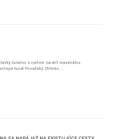
távky tunelov s cieľom zaistiť maximálnu
solvuje tunel Považský Chlmec.
ÍNA SA NAPÁJAŤ NA EXISTUJÚCE CESTY