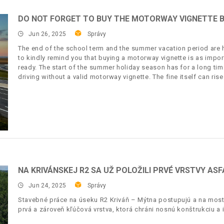
DO NOT FORGET TO BUY THE MOTORWAY VIGNETTE B
Jun 26, 2025
Správy
The end of the school term and the summer vacation period are h
to kindly remind you that buying a motorway vignette is as impo
ready. The start of the summer holiday season has for a long tim
driving without a valid motorway vignette. The fine itself can ris
NA KRIVÁNSKEJ R2 SA UŽ POLOŽILI PRVÉ VRSTVY AS
Jun 24, 2025
Správy
Stavebné práce na úseku R2 Kriváň – Mýtna postupujú a na mosto
prvá a zároveň kľúčová vrstva, ktorá chráni nosnú konštrukciu a 