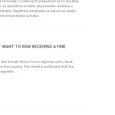
čné mosty, v niektorých prípadoch sú to mostné
bo sú súčasťou nového dopravného riešenia v
omberka. Najdlhšia estakáda sa stavia na úseku
olím Krivánskeho potoka.
WANT TO RISK RECEIVING A FINE
he Slovak Police Force regional units, have
s the country. The checks confirmed that the
vignette.