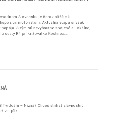
východnom Slovensku je čoraz bližšie k
ispozícii motoristom. Aktuálna etapa si však
t napája. S tým sú nevyhnutne spojené aj lokálne,
ú cesty R4 pri križovatke Kechnec.
ŽNÁ
3 Tvrdošín – Nižná? Chceš strihať slávnostnú
 21. júla.