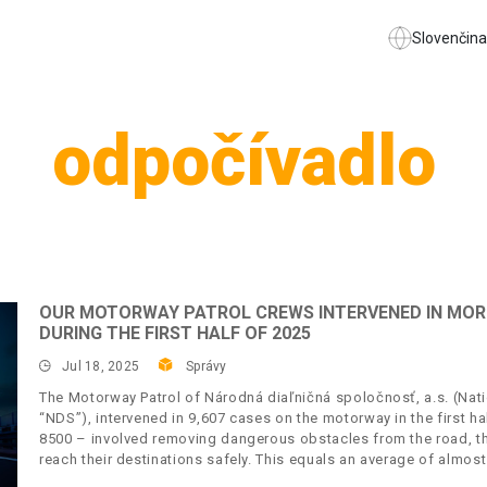
Slovenčina
odpočívadlo
OUR MOTORWAY PATROL CREWS INTERVENED IN MOR
DURING THE FIRST HALF OF 2025
Jul 18, 2025
Správy
The Motorway Patrol of Národná diaľničná spoločnosť, a.s. (Nat
“NDS”), intervened in 9,607 cases on the motorway in the first h
8500 – involved removing dangerous obstacles from the road, th
reach their destinations safely. This equals an average of almos