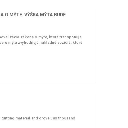
CA O MÝTE. VÝŠKA MÝTA BUDE
novelizácia zákona o mýte, ktorá transponuje
beru mýta zvýhodňujú nákladné vozidlá, ktoré
 gritting material and drove 380 thousand