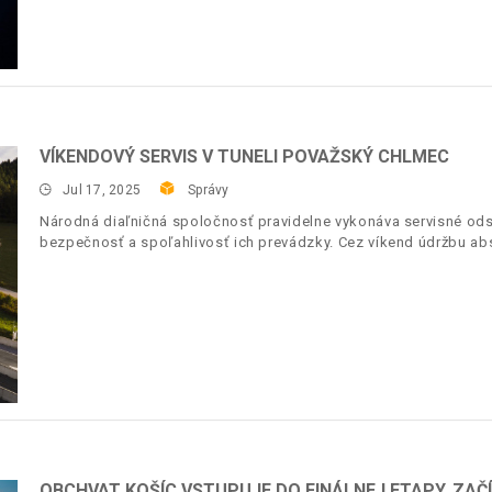
VÍKENDOVÝ SERVIS V TUNELI POVAŽSKÝ CHLMEC
Jul 17, 2025
Správy
Národná diaľničná spoločnosť pravidelne vykonáva servisné ods
bezpečnosť a spoľahlivosť ich prevádzky. Cez víkend údržbu ab
OBCHVAT KOŠÍC VSTUPUJE DO FINÁLNEJ ETAPY. ZAČ