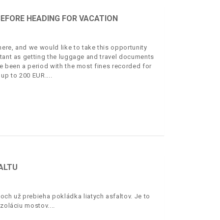
EFORE HEADING FOR VACATION
ere, and we would like to take this opportunity
rtant as getting the luggage and travel documents
e been a period with the most fines recorded for
e up to 200 EUR.
FALTU
ch už prebieha pokládka liatych asfaltov. Je to
izoláciu mostov.