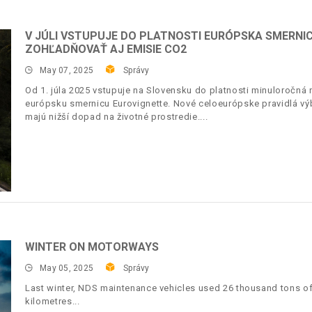
V JÚLI VSTUPUJE DO PLATNOSTI EURÓPSKA SMERNI
ZOHĽADŇOVAŤ AJ EMISIE CO2
May 07, 2025
Správy
Od 1. júla 2025 vstupuje na Slovensku do platnosti minuloročná 
európsku smernicu Eurovignette. Nové celoeurópske pravidlá vý
majú nižší dopad na životné prostredie.
WINTER ON MOTORWAYS
May 05, 2025
Správy
Last winter, NDS maintenance vehicles used 26 thousand tons of
kilometres