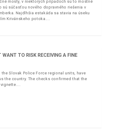
čné mosty, v niektorých prípadoch sú to mostné
bo sú súčasťou nového dopravného riešenia v
omberka. Najdlhšia estakáda sa stavia na úseku
olím Krivánskeho potoka.
WANT TO RISK RECEIVING A FINE
he Slovak Police Force regional units, have
s the country. The checks confirmed that the
vignette.