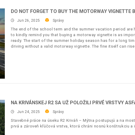
DO NOT FORGET TO BUY THE MOTORWAY VIGNETTE B
Jun 26, 2025
Správy
The end of the school term and the summer vacation period are h
to kindly remind you that buying a motorway vignette is as impo
ready. The start of the summer holiday season has for a long tim
driving without a valid motorway vignette. The fine itself can ris
NA KRIVÁNSKEJ R2 SA UŽ POLOŽILI PRVÉ VRSTVY AS
Jun 24, 2025
Správy
Stavebné práce na úseku R2 Kriváň – Mýtna postupujú a na mosto
prvá a zároveň kľúčová vrstva, ktorá chráni nosnú konštrukciu a 