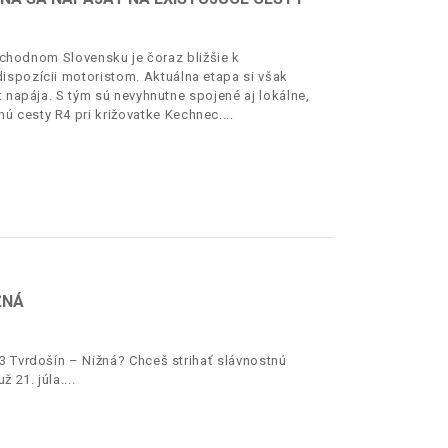
východnom Slovensku je čoraz bližšie k
ispozícii motoristom. Aktuálna etapa si však
t napája. S tým sú nevyhnutne spojené aj lokálne,
ú cesty R4 pri križovatke Kechnec.
ŽNÁ
3 Tvrdošín – Nižná? Chceš strihať slávnostnú
 21. júla.