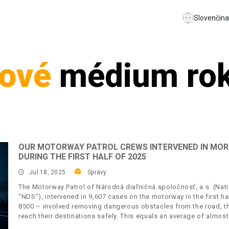
Slovenčina
ové
médium rok
OUR MOTORWAY PATROL CREWS INTERVENED IN MOR
DURING THE FIRST HALF OF 2025
Jul 18, 2025
Správy
The Motorway Patrol of Národná diaľničná spoločnosť, a.s. (Nat
“NDS”), intervened in 9,607 cases on the motorway in the first h
8500 – involved removing dangerous obstacles from the road, th
reach their destinations safely. This equals an average of almos