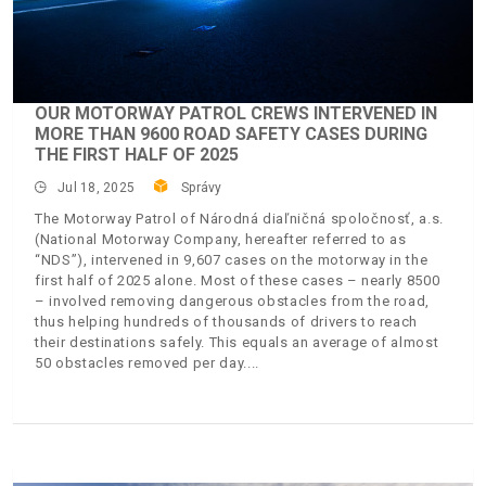
OUR MOTORWAY PATROL CREWS INTERVENED IN
MORE THAN 9600 ROAD SAFETY CASES DURING
THE FIRST HALF OF 2025
Jul 18, 2025
Správy
The Motorway Patrol of Národná diaľničná spoločnosť, a.s.
(National Motorway Company, hereafter referred to as
“NDS”), intervened in 9,607 cases on the motorway in the
first half of 2025 alone. Most of these cases – nearly 8500
– involved removing dangerous obstacles from the road,
thus helping hundreds of thousands of drivers to reach
their destinations safely. This equals an average of almost
50 obstacles removed per day.