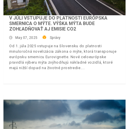
V JÚLI VSTUPUJE DO PLATNOSTI EURÓPSKA
SMERNICA O MÝTE. VÝŠKA MÝTA BUDE
ZOHĽADŇOVAŤ AJ EMISIE CO2
May 07, 2025
Správy
Od 1. júla 2025 vstupuje na Slovensku do platnosti
minuloročná novelizácia zákona o mýte, ktorá transponuje
európsku smernicu Eurovignette. Nové celoeurópske
pravidlá výberu mýta zvýhodňujú nákladné vozidlá, ktoré
majú nižší dopad na životné prostredie.