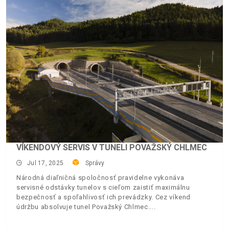
VÍKENDOVÝ SERVIS V TUNELI POVAŽSKÝ CHLMEC
Jul 17, 2025
Správy
Národná diaľničná spoločnosť pravidelne vykonáva
servisné odstávky tunelov s cieľom zaistiť maximálnu
bezpečnosť a spoľahlivosť ich prevádzky. Cez víkend
údržbu absolvuje tunel Považský Chlmec.