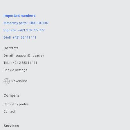
Important numbers
Motorway patrol:
0800 100 007
Vignette:
+421 2 32 777 777
E-toll:
+421 35 111 111
Contacts
E-mail.:
support@ndsas.sk
Tel.:
+421 2 583 11 111
Cookie settings
Slovenčina
Company
Company profile
Contact
Services