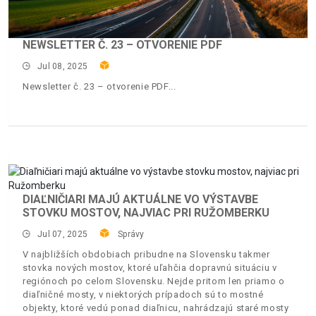
NEWSLETTER Č. 23 – OTVORENIE PDF
Jul 08, 2025
Newsletter č. 23 – otvorenie PDF
DIAĽNIČIARI MAJÚ AKTUÁLNE VO VÝSTAVBE
STOVKU MOSTOV, NAJVIAC PRI RUŽOMBERKU
Jul 07, 2025
Správy
V najbližších obdobiach pribudne na Slovensku takmer
stovka nových mostov, ktoré uľahčia dopravnú situáciu v
regiónoch po celom Slovensku. Nejde pritom len priamo o
diaľničné mosty, v niektorých prípadoch sú to mostné
objekty, ktoré vedú ponad diaľnicu, nahrádzajú staré mosty