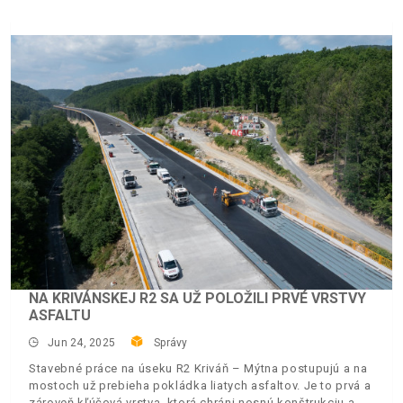
NA KRIVÁNSKEJ R2 SA UŽ POLOŽILI PRVÉ VRSTVY
ASFALTU
Jun 24, 2025
Správy
Stavebné práce na úseku R2 Kriváň – Mýtna postupujú a na
mostoch už prebieha pokládka liatych asfaltov. Je to prvá a
zároveň kľúčová vrstva, ktorá chráni nosnú konštrukciu a