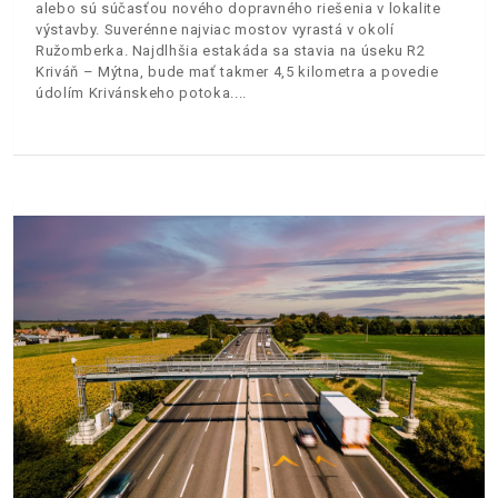
alebo sú súčasťou nového dopravného riešenia v lokalite
výstavby. Suverénne najviac mostov vyrastá v okolí
Ružomberka. Najdlhšia estakáda sa stavia na úseku R2
Kriváň – Mýtna, bude mať takmer 4,5 kilometra a povedie
údolím Krivánskeho potoka.