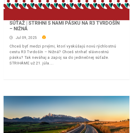
SÚŤAŽ | STRIHNI S NAMI PÁSKU NA R3 TVRDOŠÍN
– NIŽNÁ
Jul 09, 2025
Chceš byť medzi prvými, ktorí vyskúšajú novú rýchlostnú
cestu R3 Tvrdošín – Nižná? Chceš strihať slávnostnú
pásku? Tak neváhaj a zapoj sa do jedinečnej súťaže.
STRIHÁME už 21. júla.