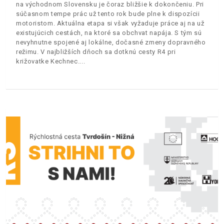
na východnom Slovensku je čoraz bližšie k dokončeniu. Pri
súčasnom tempe prác už tento rok bude plne k dispozícii
motoristom. Aktuálna etapa si však vyžaduje práce aj na už
existujúcich cestách, na ktoré sa obchvat napája. S tým sú
nevyhnutne spojené aj lokálne, dočasné zmeny dopravného
režimu. V najbližších dňoch sa dotknú cesty R4 pri
križovatke Kechnec.