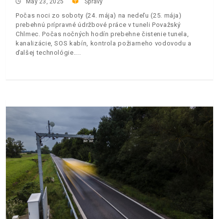
May 23, 2025
Správy
Počas noci zo soboty (24. mája) na nedeľu (25. mája)
prebehnú prípravné údržbové práce v tuneli Považský
Chlmec. Počas nočných hodín prebehne čistenie tunela,
kanalizácie, SOS kabín, kontrola požiarneho vodovodu a
ďalšej technológie.