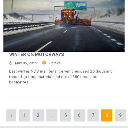
WINTER ON MOTORWAYS
May 05, 2025
Správy
Last winter, NDS maintenance vehicles used 26 thousand
tons of gritting material and drove 380 thousand
kilometres
‹
1
2
...
5
6
7
8
9