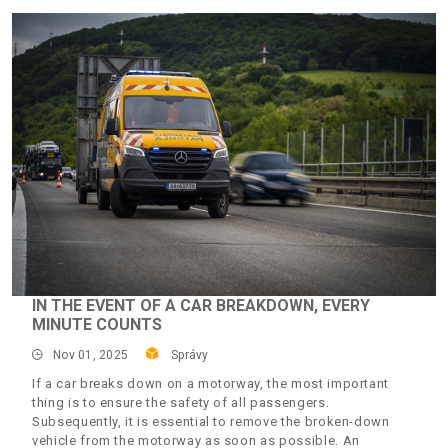
IN THE EVENT OF A CAR BREAKDOWN, EVERY
MINUTE COUNTS
Nov 01, 2025
Správy
If a car breaks down on a motorway, the most important
thing is to ensure the safety of all passengers.
Subsequently, it is essential to remove the broken-down
vehicle from the motorway as soon as possible. An