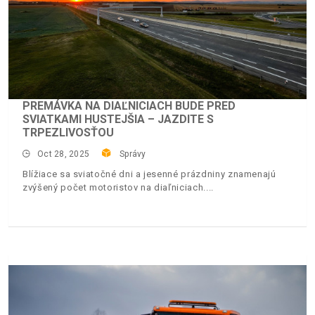
PREMÁVKA NA DIAĽNICIACH BUDE PRED
SVIATKAMI HUSTEJŠIA – JAZDITE S
TRPEZLIVOSŤOU
Oct 28, 2025
Správy
Blížiace sa sviatočné dni a jesenné prázdniny znamenajú
zvýšený počet motoristov na diaľniciach.