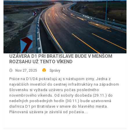
UZÁVERA D1 PRI BRATISLAVE BUDE V MENŠOM
ROZSAHU UŽ TENTO VÍKEND
Nov 27, 2025
Správy
Práce na D1/D4 pokračujú aj s nástupom zimy. Jedna z
najväčších investícií do cestnej infraštruktúry na západnom
Slovensku si vyžiada uzáveru počas posledného
novembrového víkendu. Od soboty doobeda (29.11.) do
nedeľných poobedných hodín (30.11.) bude uzatvorená
diaľnica D1 pri Bratislave v smere do hlavného mesta.
Plánovaná uzávera je závislá od počasia.