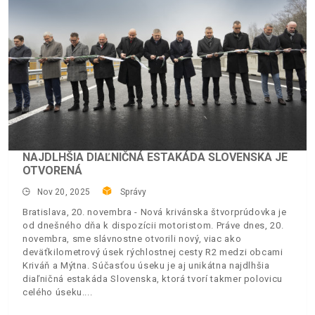
NAJDLHŠIA DIAĽNIČNÁ ESTAKÁDA SLOVENSKA JE
OTVORENÁ
Nov 20, 2025
Správy
Bratislava, 20. novembra - Nová krivánska štvorprúdovka je
od dnešného dňa k dispozícii motoristom. Práve dnes, 20.
novembra, sme slávnostne otvorili nový, viac ako
deväťkilometrový úsek rýchlostnej cesty R2 medzi obcami
Kriváň a Mýtna. Súčasťou úseku je aj unikátna najdlhšia
diaľničná estakáda Slovenska, ktorá tvorí takmer polovicu
celého úseku.