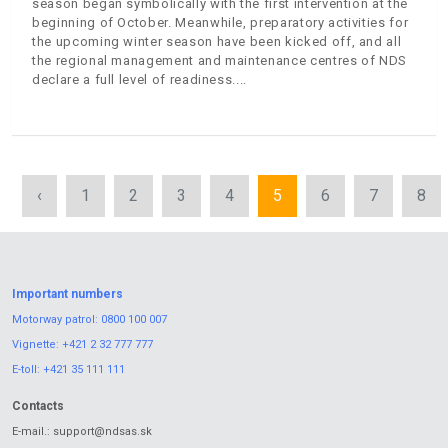
season began symbolically with the first intervention at the
beginning of October. Meanwhile, preparatory activities for
the upcoming winter season have been kicked off, and all
the regional management and maintenance centres of NDS
declare a full level of readiness.
‹
1
2
3
4
5
6
7
8
Important numbers
Motorway patrol:
0800 100 007
Vignette:
+421 2 32 777 777
E-toll:
+421 35 111 111
Contacts
E-mail.:
support@ndsas.sk