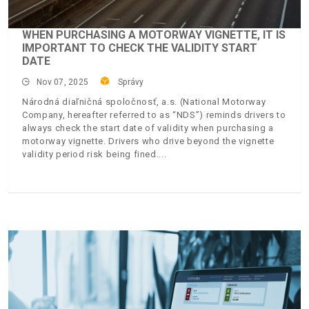
WHEN PURCHASING A MOTORWAY VIGNETTE, IT IS
IMPORTANT TO CHECK THE VALIDITY START
DATE
Nov 07, 2025
Správy
Národná diaľničná spoločnosť, a.s. (National Motorway
Company, hereafter referred to as “NDS”) reminds drivers to
always check the start date of validity when purchasing a
motorway vignette. Drivers who drive beyond the vignette
validity period risk being fined.