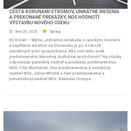
CESTA KORUNAMI STROMOV, UNIKÁTNE RIEŠENIA
A PREKONANÉ PREKÁŽKY, NDS HODNOTÍ
VÝSTAVBU NOVÉHO ÚSEKU
Nov 20, 2025
Správy
R2 Kriváň – Mýtna, jedinečná estakáda s vysokými mostami
a najdlhším mostom na Slovensku je po 4 rokoch
stavebných prác sprejazdnená. Ako vidí tento úsek
predstavenstvo Národnej diaľničnej spoločnosti? Na otázky
odpovedali generálny riaditeľ a predsedu predstavenstva
NDS, Filip Macháček, člen predstavenstva a investičný
riaditeľ NDS, Július Mihálik a člen predstavenstva a
prevádzkový riaditeľ NDS, Rastislav Droppa.