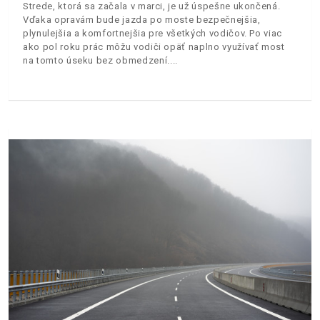
Strede, ktorá sa začala v marci, je už úspešne ukončená.
Vďaka opravám bude jazda po moste bezpečnejšia,
plynulejšia a komfortnejšia pre všetkých vodičov. Po viac
ako pol roku prác môžu vodiči opäť naplno využívať most
na tomto úseku bez obmedzení.