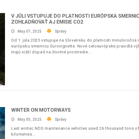
V JÚLI VSTUPUJE DO PLATNOSTI EURÓPSKA SMERNI
ZOHĽADŇOVAŤ AJ EMISIE CO2
May 07, 2025
Správy
Od 1. júla 2025 vstupuje na Slovensku do platnosti minuloročná 
európsku smernicu Eurovignette. Nové celoeurópske pravidlá vý
majú nižší dopad na životné prostredie.
WINTER ON MOTORWAYS
May 05, 2025
Správy
Last winter, NDS maintenance vehicles used 26 thousand tons of
kilometres