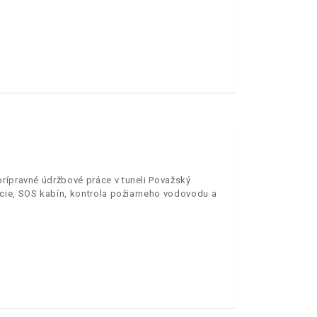
prípravné údržbové práce v tuneli Považský
ácie, SOS kabín, kontrola požiarneho vodovodu a