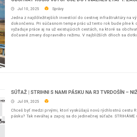
Jul 10, 2025
Správy
Jedna z najdôležitejších investícií do cestnej infraštruktúry na 
dokončeniu. Pri súčasnom tempe prác už tento rok bude plne k d
vyžaduje práce aj na už existujúcich cestách, na ktoré sa obchva
dočasné zmeny dopravného režimu. V najbližších dňoch sa dotkn
SÚŤAŽ | STRIHNI S NAMI PÁSKU NA R3 TVRDOŠÍN – NI
Jul 09, 2025
Chceš byť medzi prvými, ktorí vyskúšajú novú rýchlostnú cestu R
pásku? Tak neváhaj a zapoj sa do jedinečnej súťaže. STRIHÁME už