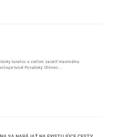
távky tunelov s cieľom zaistiť maximálnu
solvuje tunel Považský Chlmec.
ÍNA SA NAPÁJAŤ NA EXISTUJÚCE CESTY