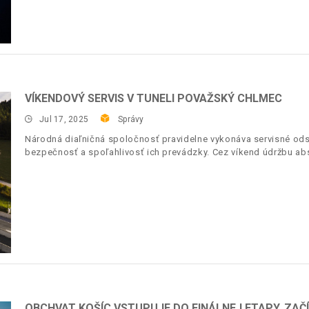
VÍKENDOVÝ SERVIS V TUNELI POVAŽSKÝ CHLMEC
Jul 17, 2025
Správy
Národná diaľničná spoločnosť pravidelne vykonáva servisné ods
bezpečnosť a spoľahlivosť ich prevádzky. Cez víkend údržbu ab
OBCHVAT KOŠÍC VSTUPUJE DO FINÁLNEJ ETAPY. ZAČ