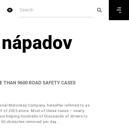
 nápadov
E THAN 9600 ROAD SAFETY CASES
ional Motorway Company, hereafter referred to as
alf of 2025 alone. Most of these cases – nearly
us helping hundreds of thousands of drivers to
t 50 obstacles removed per day.