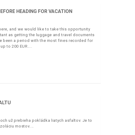
EFORE HEADING FOR VACATION
ere, and we would like to take this opportunity
rtant as getting the luggage and travel documents
e been a period with the most fines recorded for
e up to 200 EUR.
FALTU
ch už prebieha pokládka liatych asfaltov. Je to
izoláciu mostov.