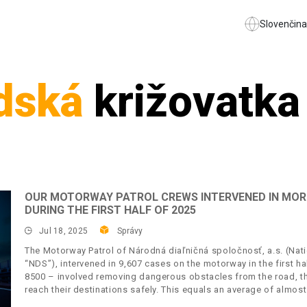
Slovenčina
dská
križovatka
OUR MOTORWAY PATROL CREWS INTERVENED IN MOR
DURING THE FIRST HALF OF 2025
Jul 18, 2025
Správy
The Motorway Patrol of Národná diaľničná spoločnosť, a.s. (Nat
“NDS”), intervened in 9,607 cases on the motorway in the first h
8500 – involved removing dangerous obstacles from the road, th
reach their destinations safely. This equals an average of almos