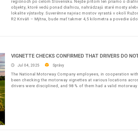
regiónoch po celom Slovensku. Nejde pritom len priamo o diaľni
objekty, ktoré vedú ponad diaľnicu, nahrádzajú staré mosty ale
lokalite výstavby. Suverénne najviac mostov vyrastá v okolí Ruž
R2 Kriváň – Mýtna, bude mať takmer 4,5 kilometra a povedie úd
VIGNETTE CHECKS CONFIRMED THAT DRIVERS DO NOT 
Jul 04, 2025
Správy
The National Motorway Company employees, in cooperation with t
been checking the motorway vignettes at various locations acros
drivers were disciplined, and 98 % of them had a valid motorway 