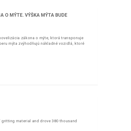
CA O MÝTE. VÝŠKA MÝTA BUDE
novelizácia zákona o mýte, ktorá transponuje
beru mýta zvýhodňujú nákladné vozidlá, ktoré
 gritting material and drove 380 thousand