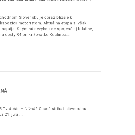
východnom Slovensku je čoraz bližšie k
ispozícii motoristom. Aktuálna etapa si však
t napája. S tým sú nevyhnutne spojené aj lokálne,
ú cesty R4 pri križovatke Kechnec.
ŽNÁ
3 Tvrdošín – Nižná? Chceš strihať slávnostnú
 21. júla.