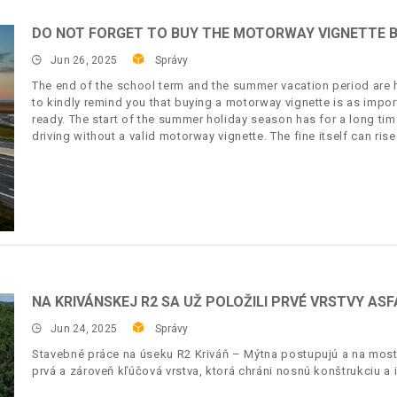
DO NOT FORGET TO BUY THE MOTORWAY VIGNETTE B
Jun 26, 2025
Správy
The end of the school term and the summer vacation period are h
to kindly remind you that buying a motorway vignette is as impo
ready. The start of the summer holiday season has for a long tim
driving without a valid motorway vignette. The fine itself can ris
NA KRIVÁNSKEJ R2 SA UŽ POLOŽILI PRVÉ VRSTVY AS
Jun 24, 2025
Správy
Stavebné práce na úseku R2 Kriváň – Mýtna postupujú a na mosto
prvá a zároveň kľúčová vrstva, ktorá chráni nosnú konštrukciu a 