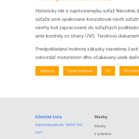
Historicky ide o najotvorenejšiu súťaž Národnej
súťaže sme opakovane konzultovali návrh súťažn
návrhy boli zapracované do súťažných podkladov.
ante kontroly zo strany ÚVO. Tendrovú dokumentá
Predpokladaná hodnota zákazky stavebnej časti 
odovzdať motoristom dlho očakávaný úsek diaľni
diaľnica
tunel Višňové
D1
D1 Liet
Dôležité čísla
Stavby
Diaľničná patrola:
0800 100
Stavby
007
V príprave