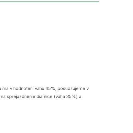
rá má v hodnotení váhu 45%, posudzujeme v
u na sprejazdnenie diaľnice (váha 35%) a