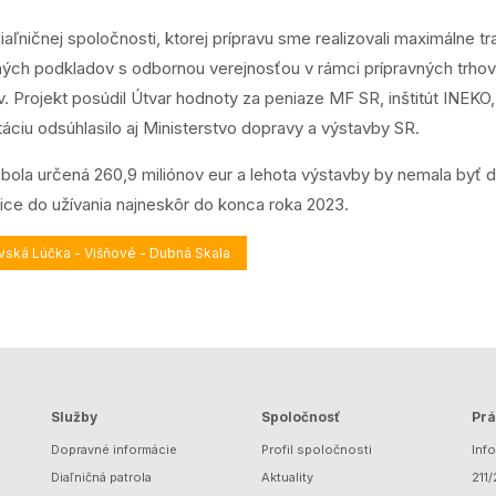
 diaľničnej spoločnosti, ktorej prípravu sme realizovali maximáln
ých podkladov s odbornou verejnosťou v rámci prípravných trhový
 Projekt posúdil Útvar hodnoty za peniaze MF SR, inštitút INEKO
ciu odsúhlasilo aj Ministerstvo dopravy a výstavby SR.
bola určená 260,9 miliónov eur a lehota výstavby by nemala byť 
ce do užívania najneskôr do konca roka 2023.
avská Lúčka - Višňové - Dubná Skala
Služby
Spoločnosť
Prá
Dopravné informácie
Profil spoločnosti
Inf
Diaľničná patrola
Aktuality
211