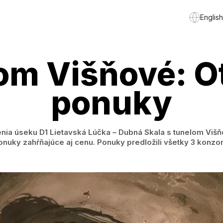
English
om Višňové: Ot
ponuky
ia úseku D1 Lietavská Lúčka – Dubná Skala s tunelom Višň
nuky zahŕňajúce aj cenu. Ponuky predložili všetky 3 konzorc