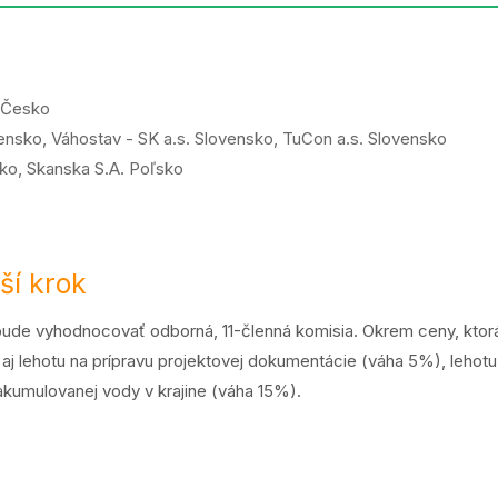
. Česko
vensko, Váhostav - SK a.s. Slovensko, TuCon a.s. Slovensko
ko, Skanska S.A. Poľsko
ší krok
ude vyhodnocovať odborná, 11-členná komisia. Okrem ceny, kto
 aj lehotu na prípravu projektovej dokumentácie (váha 5%), lehot
akumulovanej vody v krajine (váha 15%).