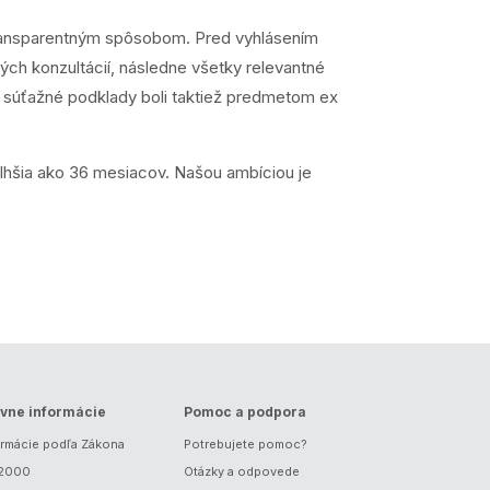
e transparentným spôsobom. Pred vyhlásením
ch konzultácií, následne všetky relevantné
, súťažné podklady boli taktiež predmetom ex
dlhšia ako 36 mesiacov. Našou ambíciou je
vne informácie
Pomoc a podpora
ormácie podľa Zákona
Potrebujete pomoc?
/2000
Otázky a odpovede