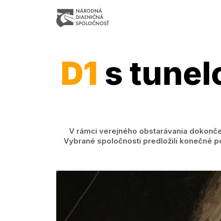
D1
s tunel
V rámci verejného obstarávania dokončen
Vybrané spoločnosti predložili konečné po