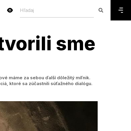
vorili sme
ové máme za sebou ďalší dôležitý míľnik.
iá, ktoré sa zúčastnili súťažného dialógu.