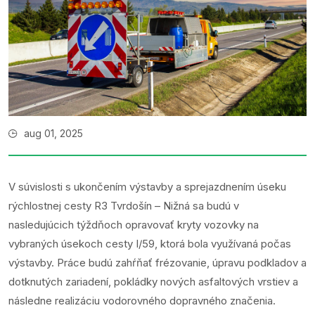
aug 01, 2025
V súvislosti s ukončením výstavby a sprejazdnením úseku
rýchlostnej cesty R3 Tvrdošín – Nižná sa budú v
nasledujúcich týždňoch opravovať kryty vozovky na
vybraných úsekoch cesty I/59, ktorá bola využívaná počas
výstavby. Práce budú zahŕňať frézovanie, úpravu podkladov a
dotknutých zariadení, pokládky nových asfaltových vrstiev a
následne realizáciu vodorovného dopravného značenia.