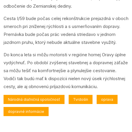
odbočenie do Zemianskej dediny.
Cesta I/59 bude počas celej rekonštrukcie prejazdná v oboch
smeroch pri zníženej rýchlosti a s usmerňovaním dopravy.
Premávka bude počas prác vedená striedavo v jednom
jazdnom pruhu, ktorý nebude aktuálne stavebne využitý.
Do konca leta si môžu motoristi v regióne hornej Oravy úplne
vydýchnuť. Po období zvýšenej stavebnej a dopravnej záťaže
sa môžu tešiť na komfortnejšie a plynulejšie cestovanie.
Vodiči tak budú mať k dispozícii nielen nový úsek rýchlostnej
cesty, ale aj obnovenú príjazdovú komunikáciu.
Národná diaľničná spoločnosť
Tvrdošín
oprava
dopravné informácie