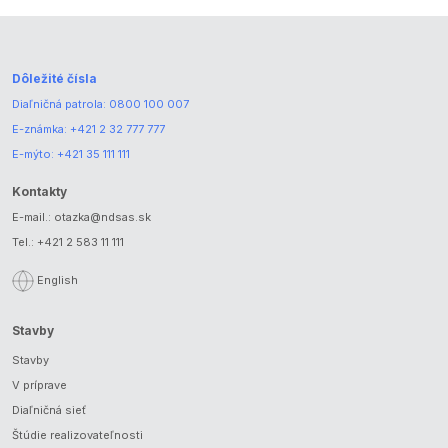
Dôležité čísla
Diaľničná patrola:
0800 100 007
E-známka:
+421 2 32 777 777
E-mýto:
+421 35 111 111
Kontakty
E-mail.:
otazka@ndsas.sk
Tel.:
+421 2 583 11 111
English
Stavby
Stavby
V príprave
Diaľničná sieť
Štúdie realizovateľnosti