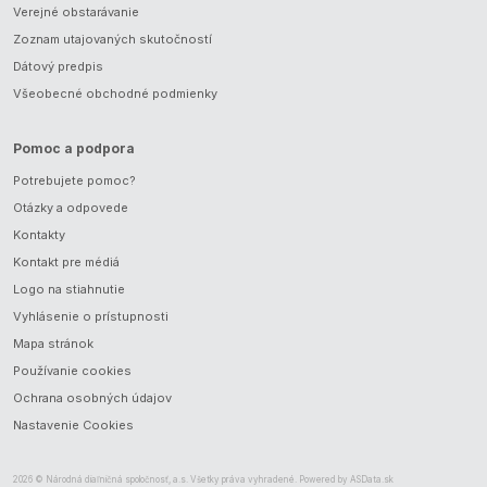
Verejné obstarávanie
Zoznam utajovaných skutočností
Dátový predpis
Všeobecné obchodné podmienky
Pomoc a podpora
Potrebujete pomoc?
Otázky a odpovede
Kontakty
Kontakt pre médiá
Logo na stiahnutie
Vyhlásenie o prístupnosti
Mapa stránok
Používanie cookies
Ochrana osobných údajov
Nastavenie Cookies
2026 © Národná diaľničná spoločnosť, a.s. Všetky práva vyhradené. Powered by
ASData.sk