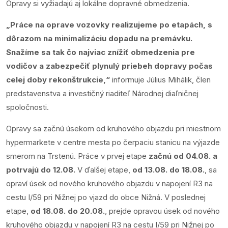
Opravy si vyžiadajú aj lokálne dopravné obmedzenia.
„Práce na oprave vozovky realizujeme po etapách, s
dôrazom na minimalizáciu dopadu na premávku.
Snažíme sa tak čo najviac znížiť obmedzenia pre
vodičov a zabezpečiť plynulý priebeh dopravy počas
celej doby rekonštrukcie,“
informuje Július Mihálik, člen
predstavenstva a investičný riaditeľ Národnej diaľničnej
spoločnosti.
Opravy sa začnú úsekom od kruhového objazdu pri miestnom
hypermarkete v centre mesta po čerpaciu stanicu na výjazde
smerom na Trstenú. Práce v prvej etape
začnú od 04.08. a
potrvajú do 12.08.
V ďalšej etape,
od 13.08. do 18.08.
, sa
opraví úsek od nového kruhového objazdu v napojení R3 na
cestu I/59 pri Nižnej po vjazd do obce Nižná. V poslednej
etape,
od 18.08. do 20.08.
, prejde opravou úsek od nového
kruhového objazdu v napojení R3 na cestu I/59 pri Nižnej po