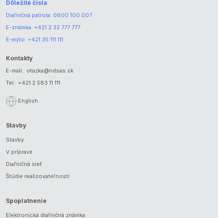
Dôležité čísla
Diaľničná patrola:
0800 100 007
E-známka:
+421 2 32 777 777
E-mýto:
+421 35 111 111
Kontakty
E-mail.:
otazka@ndsas.sk
Tel.:
+421 2 583 11 111
English
Stavby
Stavby
V príprave
Diaľničná sieť
Štúdie realizovateľnosti
Spoplatnenie
Elektronická diaľničná známka