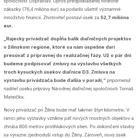
spoločnosť Doprastav. Oproti predpokladanej hodnote
zákazky (76,4 milióna eur) sa podarilo ušetriť významné
množstvo financií. Zhotoviteľ postaví úsek za
52,7 milióna
eur.
„Rajecký privádzač dopĺňa balík diaľničných projektov
v žilinskom regióne, ktoré sa nám úspešne darí
presúvať z prípravnej do realizačnej fázy. Už o pár dní
budeme podpisovať zmluvy na výstavbu všetkých
troch kysuckých úsekov diaľnice D3. Zmluva na
výstavbu privádzača bude ďalšia v poradí,“
pripomenul
riaditeľ úseku prípravy Národnej diaľničnej spoločnosti Tomáš
Mateička.
Nový privádzač pri Žiline bude mať takmer štyri kilometre. V
rámci jeho výstavby vznikne päť nových mostných objektov a
zhruba 800 metrov protihlukových stien. Po dokončení stavby
sa výrazne zjednoduší vstup do Žiliny. Zároveň, nový úsek