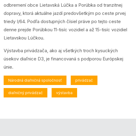
odbremení obce Lietavská Lúčka a Porúbka od tranzitnej
dopravy, ktorá aktuálne jazdí predovšetkým po ceste prvej
triedy I/64. Podľa dostupných čísiel práve po tejto ceste
denne prejde Porúbkou 11-tisíc vozidiel a až 15-tisíc vozidiel
Lietavskou Lúčkou.
Výstavba privádzača, ako aj všetkých troch kysuckých
úsekov diaľnice D3, je financovaná s podporou Európskej
únie.
Národná diaľničná spoločnosť
privádzač
diaľničný privádzač
výstavba