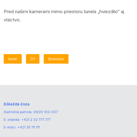
Pred našimi kamerami mimo priestoru tunela „hviezdilo“ aj
vtáctvo.
tunel
D1
Branisko
Dôležité čísla
Diaľničná patrola:
0800 100 007
E-známka:
+421 2 32 777 777
E-mýto:
+421 35 111 111