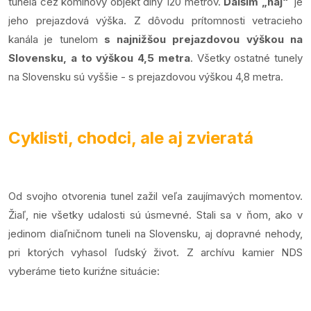
tunela cez komínový objekt dlhý 120 metrov.
Ďalším „naj“
je
jeho prejazdová výška. Z dôvodu prítomnosti vetracieho
kanála je tunelom
s najnižšou prejazdovou výškou na
Slovensku, a to výškou 4,5 metra
. Všetky ostatné tunely
na Slovensku sú vyššie - s prejazdovou výškou 4,8 metra.
Cyklisti, chodci, ale aj zvieratá
Od svojho otvorenia tunel zažil veľa zaujímavých momentov.
Žiaľ, nie všetky udalosti sú úsmevné. Stali sa v ňom, ako v
jedinom diaľničnom tuneli na Slovensku, aj dopravné nehody,
pri ktorých vyhasol ľudský život. Z archívu kamier NDS
vyberáme tieto kuriźne situácie: