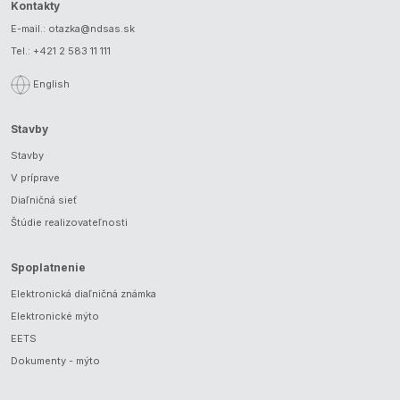
Kontakty
E-mail.:
otazka@ndsas.sk
Tel.:
+421 2 583 11 111
English
Stavby
Stavby
V príprave
Diaľničná sieť
Štúdie realizovateľnosti
Spoplatnenie
Elektronická diaľničná známka
Elektronické mýto
EETS
Dokumenty - mýto