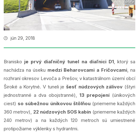
jún 29, 2018
Branisko
je prvý diaľničný tunel na diaľnici D1
, ktorý sa
nachádza na úseku
medzi Beharovcami a Fričovcami
, na
rozhraní okresov Levoča a Prešov, v katastrálnom území obcí
Široké a Korytné. V tuneli je
šesť núdzových zálivov
(štyri
jednostranné a dva obojstranné),
13 prepojení
(únikových
ciest)
so súbežnou únikovou štôlňou
(priemerne každých
360 metrov),
22 núdzových SOS kabín
(priemerne každých
240 metrov) a na každých 120 metroch sú umiestnené
protipožiarne výklenky s hydrantmi.