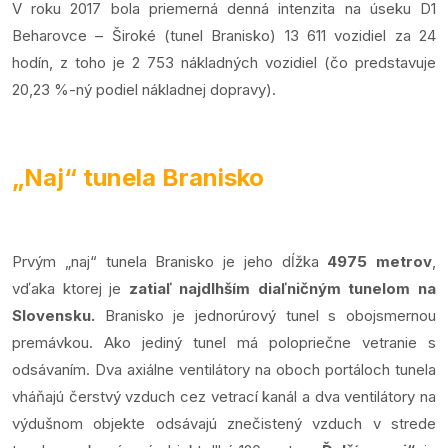
V roku 2017 bola priemerná denná intenzita na úseku D1
Beharovce – Široké (tunel Branisko) 13 611 vozidiel za 24
hodín, z toho je 2 753 nákladných vozidiel (čo predstavuje
20,23 %-ný podiel nákladnej dopravy).
„Naj“ tunela Branisko
Prvým „naj“ tunela Branisko je jeho dĺžka
4975 metrov
,
vďaka ktorej je
zatiaľ najdlhším diaľničným tunelom na
Slovensku.
Branisko je jednorúrový tunel s obojsmernou
premávkou. Ako jediný tunel má polopriečne vetranie s
odsávaním. Dva axiálne ventilátory na oboch portáloch tunela
vháňajú čerstvý vzduch cez vetrací kanál a dva ventilátory na
výdušnom objekte odsávajú znečistený vzduch v strede