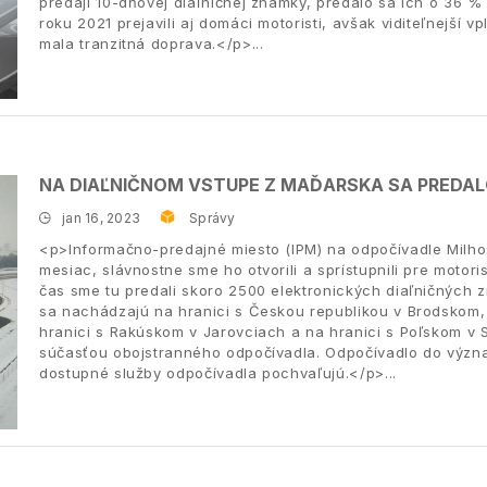
predaji 10-dňovej diaľničnej známky, predalo sa ich o 36 % 
roku 2021 prejavili aj domáci motoristi, avšak viditeľnejší 
mala tranzitná doprava.</p>
NA DIAĽNIČNOM VSTUPE Z MAĎARSKA SA PREDAL
jan 16, 2023
Správy
<p>Informačno-predajné miesto (IPM) na odpočívadle Milhos
mesiac, slávnostne sme ho otvorili a sprístupnili pre motor
čas sme tu predali skoro 2500 elektronických diaľničných z
sa nachádzajú na hranici s Českou republikou v Brodskom
hranici s Rakúskom v Jarovciach a na hranici s Poľskom v 
súčasťou obojstranného odpočívadla. Odpočívadlo do význa
dostupné služby odpočívadla pochvaľujú.</p>