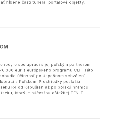
ť hĺbené časti tunela, portálové objekty,
KOM
dohody o spolupráci s jej poľským partnerom
476.000 eur z európskeho programu CEF. Táto
adobudla účinnosť po úspešnom schválení
lupráci s Poľskom. Prostriedky poslúžia
 úseku R4 od Kapušian až po poľskú hranicu.
seku, ktorý je súčasťou dôležitej TEN-T