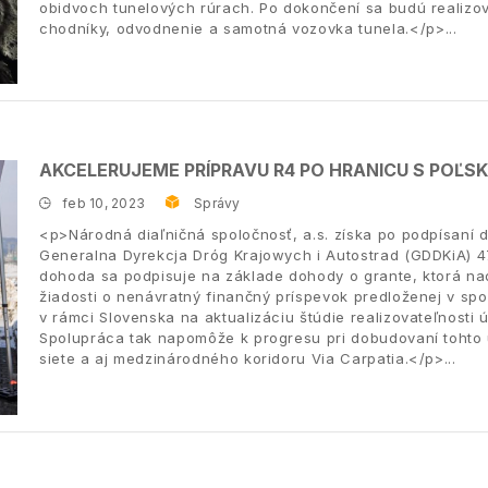
obidvoch tunelových rúrach. Po dokončení sa budú realizova
chodníky, odvodnenie a samotná vozovka tunela.</p>
AKCELERUJEME PRÍPRAVU R4 PO HRANICU S POĽS
feb 10, 2023
Správy
<p>Národná diaľničná spoločnosť, a.s. získa po podpísaní 
Generalna Dyrekcja Dróg Krajowych i Autostrad (GDDKiA) 
dohoda sa podpisuje na základe dohody o grante, ktorá n
žiadosti o nenávratný finančný príspevok predloženej v spo
v rámci Slovenska na aktualizáciu štúdie realizovateľnosti
Spolupráca tak napomôže k progresu pri dobudovaní tohto ú
siete a aj medzinárodného koridoru Via Carpatia.</p>