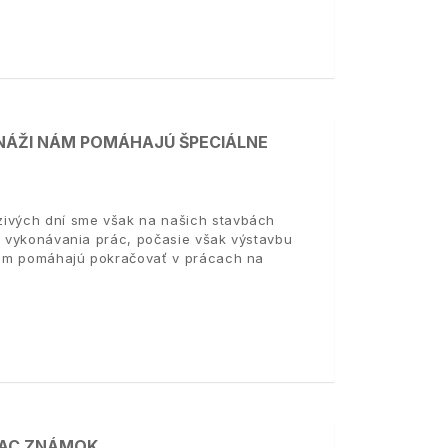
ONÁŽI NÁM POMÁHAJÚ ŠPECIÁLNE
zivých dní sme však na našich stavbách
ou vykonávania prác, počasie však výstavbu
 nám pomáhajú pokračovať v prácach na
VIAC ZNÁMOK