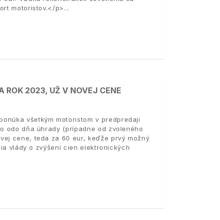
ort motoristov.</p>
 ROK 2023, UŽ V NOVEJ CENE
ponúka všetkým motoristom v predpredaji
ebo odo dňa úhrady (prípadne od zvoleného
ovej cene, teda za 60 eur, keďže prvý možný
nia vlády o zvýšení cien elektronických