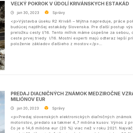
VEĽKÝ POKROK V ÚDOLÍ KRIVÁNSKYCH ESTAKÁD
jan 30, 2023
Správy
<p>Výstavba úseku R2 Kriváň – Mýtna napreduje, práce po
budúcej najdlhšej estakády Slovenska. Pre ďalší postup výs
preložku cesty I/16. Tento míľnik máme úspešne za sebou, 
ceste prvej triedy I/16. Mostní experti majú odteraz lepší p
položenie základov ďalšieho z mostov.</p>
PREDAJ DIAĽNIČNÝCH ZNÁMOK MEDZIROČNE VZRÁ
MILIÓNOV EUR
jan 20, 2023
Správy
<p>Predaj slovenských elektronických diaľničných známok 
motoristov, predalo sa takmer 4,7 milióna kusov. Výnos z pr
čo je o 14,6 milióna eur (20 %) viac než v roku 2021. Najv