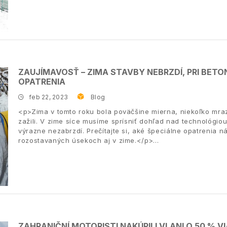
ZAUJÍMAVOSŤ – ZIMA STAVBY NEBRZDÍ, PRI BET
OPATRENIA
feb 22, 2023
Blog
<p>Zima v tomto roku bola poväčšine mierna, niekoľko mra
zažili. V zime síce musíme sprísniť dohľad nad technológi
výrazne nezabrzdí. Prečítajte si, aké špeciálne opatrenia
rozostavaných úsekoch aj v zime.</p>
ZAHRANIČNÍ MOTORISTI NAKÚPILI VLANI O 50 % 