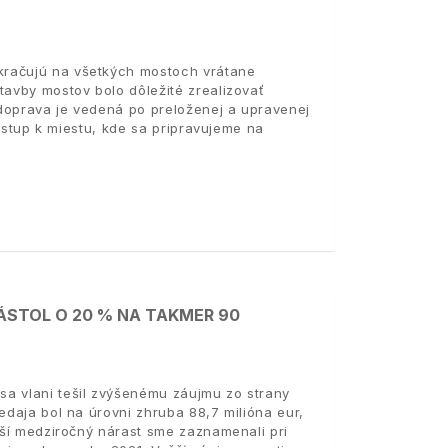
kračujú na všetkých mostoch vrátane
tavby mostov bolo dôležité zrealizovať
doprava je vedená po preloženej a upravenej
rístup k miestu, kde sa pripravujeme na
STOL O 20 % NA TAKMER 90
sa vlani tešil zvýšenému záujmu zo strany
edaja bol na úrovni zhruba 88,7 milióna eur,
äčší medziročný nárast sme zaznamenali pri