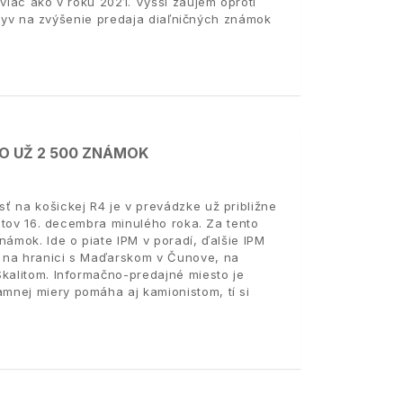
viac ako v roku 2021. Vyšší záujem oproti
vplyv na zvýšenie predaja diaľničných známok
O UŽ 2 500 ZNÁMOK
ť na košickej R4 je v prevádzke už približne
istov 16. decembra minulého roka. Za tento
námok. Ide o piate IPM v poradí, ďalšie IPM
, na hranici s Maďarskom v Čunove, na
Skalitom. Informačno-predajné miesto je
mnej miery pomáha aj kamionistom, tí si