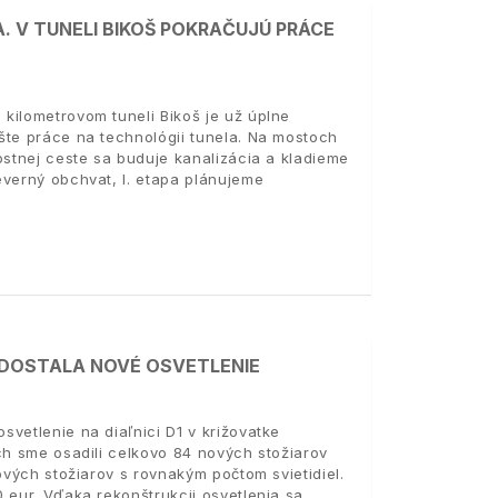
. V TUNELI BIKOŠ POKRAČUJÚ PRÁCE
kilometrovom tuneli Bikoš je už úplne
šte práce na technológii tunela. Na mostoch
ostnej ceste sa buduje kanalizácia a kladieme
everný obchvat, I. etapa plánujeme
 DOSTALA NOVÉ OSVETLENIE
vetlenie na diaľnici D1 v križovatke
ch sme osadili celkovo 84 nových stožiarov
ových stožiarov s rovnakým počtom svietidiel.
 eur. Vďaka rekonštrukcii osvetlenia sa