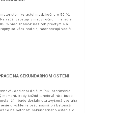
motoristom vzrástol medziročne o 50 %.
1. Najväčší vzostup v medziročnom meradle
o 85 % viac známok než rok predtým. Na
rajiny sa však naďalej nachádzajú vodiči
 PRÁCE NA SEKUNDÁRNOM OSTENÍ
hnová, dosiahol ďalší míľnik: prerazenie
itý moment, kedy každá tunelová rúra bude
unela, čím bude dosiahnutá zvýšená obsluha
inesie urýchlenie prác najmä pri betonáži
 práce na betonáži sekundárneho ostenia v