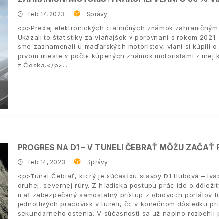
feb 17, 2023
Správy
<p>Predaj elektronických diaľničných známok zahraničným 
Ukázali to štatistiky za vlaňajšok v porovnaní s rokom 202
sme zaznamenali u maďarských motoristov, vlani si kúpili 
prvom mieste v počte kúpených známok motoristami z inej k
z Česka.</p>
PROGRES NA D1 – V TUNELI ČEBRAŤ MÔŽU ZAČAŤ
feb 14, 2023
Správy
<p>Tunel Čebrať, ktorý je súčasťou stavby D1 Hubová – Ivac
druhej, severnej rúry. Z hľadiska postupu prác ide o dôlež
mať zabezpečený samostatný prístup z obidvoch portálov t
jednotlivých pracovísk v tuneli, čo v konečnom dôsledku pr
sekundárneho ostenia. V súčasnosti sa už naplno rozbehli