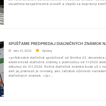
skvalitnila bezpečnostná úroveň a zlepšil sa dopravný komf
SPÚŠŤAME PREDPREDAJ DIAĽNIČNÝCH ZNÁMOK NA
dec 21, 2022
Správy
<p>Národná diaľničná spoločnosť od štvrtka 22. decembra 
elektronické diaľničné známky s platnosťou od 1.1.2023 al
dátumu) do 31.1.2024. Ročná diaľničná známka bude už v n
deň jej platnosti je rovnaký, ako začiatok účinnosti nariade
diaľničných známok. </p>