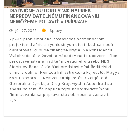
DIAĽNIČNÉ AUTORITY V4: NAPRIEK
NEPREDVÍDATEĽNÉMU FINANCOVANIU
NEMÔŽEME POĽAVIŤ V PRÍPRAVE
jún 27, 2022
Správy
<p>Je problematické zostavovať harmonogram
projektov diaľnic a rýchlostných ciest, keď sa nedá
garantovať, či bude finančné krytie. Na konferencii
Vyšehradská križovatka nápadov na to upozornil člen
predstavenstva a riaditeľ investičného úseku NDS
Stanislav Beňo. S ďalšími predstaviteľmi Ředitelství
silnic a dálnic, Nemzeti Infrastruktúra Fejlesztő, Magyar
Közút Nonprofit, Nemzeti Útdíjfizetési Szolgáltató,
Generalna Dyrekcja Dróg Krajowych i Autostrad sa
zhodli na tom, že napriek tejto nepredvídateľnosti
financovania sa príprava stavieb nesmie zastaviť.
</p>