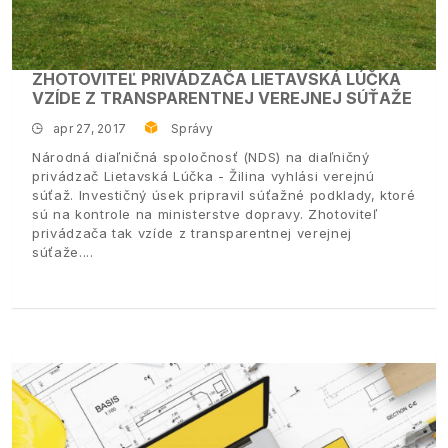
ZHOTOVITEĽ PRIVÁDZAČA LIETAVSKÁ LÚČKA
VZÍDE Z TRANSPARENTNEJ VEREJNEJ SÚŤAŽE
apr 27, 2017
Správy
Národná diaľničná spoločnosť (NDS) na diaľničný
privádzač Lietavská Lúčka - Žilina vyhlási verejnú
súťaž. Investičný úsek pripravil súťažné podklady, ktoré
sú na kontrole na ministerstve dopravy. Zhotoviteľ
privádzača tak vzíde z transparentnej verejnej
súťaže.