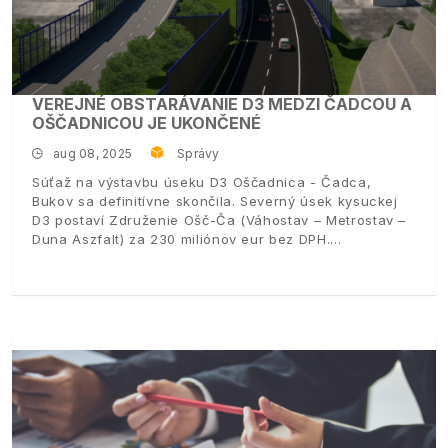
VEREJNÉ OBSTARÁVANIE D3 MEDZI ČADCOU A
OŠČADNICOU JE UKONČENÉ
aug 08, 2025
Správy
Súťaž na výstavbu úseku D3 Oščadnica - Čadca,
Bukov sa definitívne skončila. Severný úsek kysuckej
D3 postaví Združenie Ošč-Ča (Váhostav – Metrostav –
Duna Aszfalt) za 230 miliónov eur bez DPH.