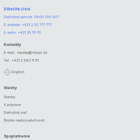
Dôležité čísla
Diaľničná patrola:
0800 100 007
E-známka:
+421 2 32 777 777
E-mýto:
+421 35 111 111
Kontakty
E-mail.:
otazka@ndsas.sk
Tel.:
+421 2 583 11 111
English
Stavby
Stavby
V príprave
Diaľničná sieť
Štúdie realizovateľnosti
Spoplatnenie