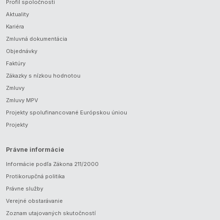
Profil spoločnosti
Aktuality
Kariéra
Zmluvná dokumentácia
Objednávky
Faktúry
Zákazky s nízkou hodnotou
Zmluvy
Zmluvy MPV
Projekty spolufinancované Európskou úniou
Projekty
Právne informácie
Informácie podľa Zákona 211/2000
Protikorupčná politika
Právne služby
Verejné obstarávanie
Zoznam utajovaných skutočností