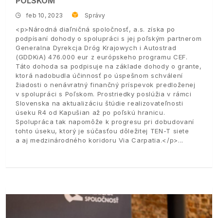
POĽSKOM
feb 10, 2023
Správy
<p>Národná diaľničná spoločnosť, a.s. získa po
podpísaní dohody o spolupráci s jej poľským partnerom
Generalna Dyrekcja Dróg Krajowych i Autostrad
(GDDKiA) 476.000 eur z európskeho programu CEF.
Táto dohoda sa podpisuje na základe dohody o grante,
ktorá nadobudla účinnosť po úspešnom schválení
žiadosti o nenávratný finančný príspevok predloženej
v spolupráci s Poľskom. Prostriedky poslúžia v rámci
Slovenska na aktualizáciu štúdie realizovateľnosti
úseku R4 od Kapušian až po poľskú hranicu.
Spolupráca tak napomôže k progresu pri dobudovaní
tohto úseku, ktorý je súčasťou dôležitej TEN-T siete
a aj medzinárodného koridoru Via Carpatia.</p>