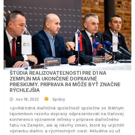
ŠTÚDIA REALIZOVATEĽNOSTI PRE D1 NA
ZEMPLÍN MÁ UKONČENÉ DOPRAVNÉ
PRIESKUMY. PRÍPRAVA R4 MÔŽE BYŤ ZNAČNE
RÝCHLEJŠIA
nov 16, 2022
Správy
<p>Národná diaľničná spoločnosť spoločne so štátnym
tajomníkom rezortu dopravy odprezentovali na tlačovej
konferencii významné míľniky v príprave diaľničného
ťahu na Zemplín, ale aj návrhy zmien, ktoré by urýchlili
výstavbu diaľnic a rýchlostných ciest. Aktuálne sú už