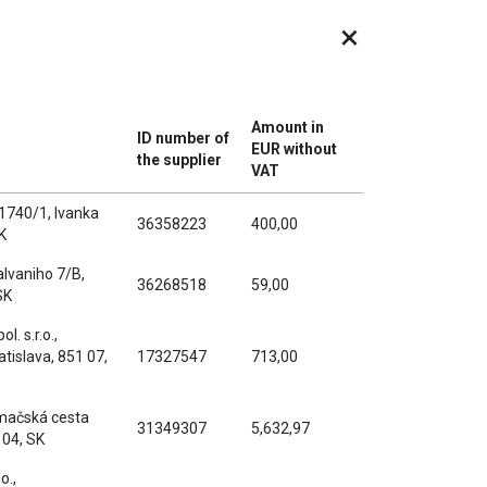
×
Amount in
ID number of
EUR without
the supplier
VAT
a 1740/1, Ivanka
36358223
400,00
SK
alvaniho 7/B,
36268518
59,00
SK
. s.r.o.,
atislava, 851 07,
17327547
713,00
mačská cesta
31349307
5,632,97
 04, SK
o.,