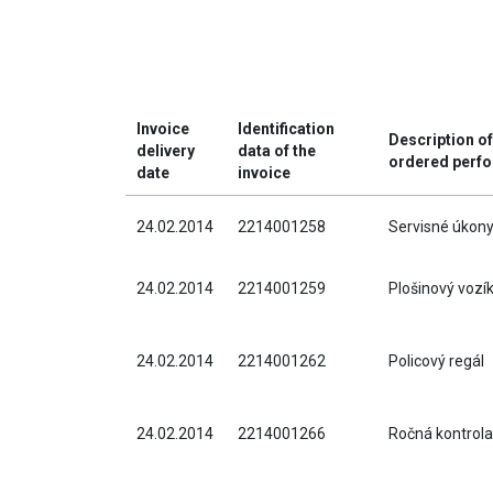
Invoice
Identification
Description of
delivery
data of the
ordered perf
date
invoice
24.02.2014
2214001258
Servisné úkon
24.02.2014
2214001259
Plošinový vozí
24.02.2014
2214001262
Policový regál
24.02.2014
2214001266
Ročná kontrol