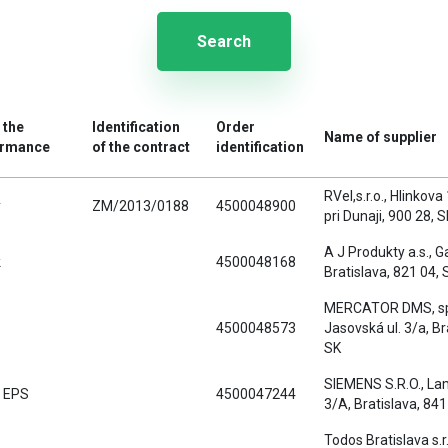
Search
 the
Identification
Order
Name of supplier
ormance
of the contract
identification
RVel,s.r.o., Hlinkov
y
ZM/2013/0188
4500048900
pri Dunaji, 900 28, 
A J Produkty a.s., G
k
4500048168
Bratislava, 821 04, 
MERCATOR DMS, spol
4500048573
Jasovská ul. 3/a, Br
SK
SIEMENS S.R.O., La
a EPS
4500047244
3/A, Bratislava, 841
Todos Bratislava s.r.