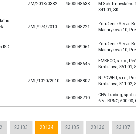
ZM/2013/0382
4500048638
M.Sch.Trnavského 14
841 01, SK
ckého
Združenie Servis Br
ela
ZML/974/2010
4500048221
Masarykova 10, Pre
Združenie Servis Br
a ISD
4500049061
Masarykova 10, Pre
EMBECO, s. r. o., Pe
4500048645
Bratislava, 851 01, 
N-POWER, s.r.o., Pod
ZML/1020/2010
4500048802
Bratislava, 811 02, 
GHV Trading, spol. s 
4500048710
67a, BRNO, 600 00,
2
23133
23134
23135
23136
23137