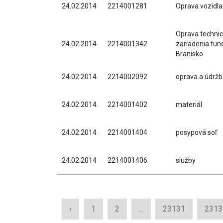
24.02.2014
2214001281
Oprava vozidla
Oprava techni
24.02.2014
2214001342
zariadenia tun
Branisko
24.02.2014
2214002092
oprava a údržb
24.02.2014
2214001402
materiál
24.02.2014
2214001404
posypová soľ
24.02.2014
2214001406
služby
‹
1
2
...
23131
2313