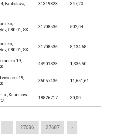
, Bratislava,
31319823
347,20
anisko,
31708536
502,04
šov, 080 01, SK
anisko,
31708536
8,134,68
šov, 080 01, SK
čnianska 19,
44901828
1,336,50
SK
 vinicami 19,
36057436
11,651,61
SK
r. o., Kounicova
18826717
30,00
 CZ
...
27686
27687
›