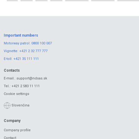
Important numbers
Motorway patrol:
0800 100 007
Vignette:
+421 2 32 777 777
E-toll:
+421 35 111 111
Contacts
E-mail.:
support@ndsas.sk
Tel.:
+421 2 583 11 111
Cookie settings
Slovenčina
Company
Company profile
Contact