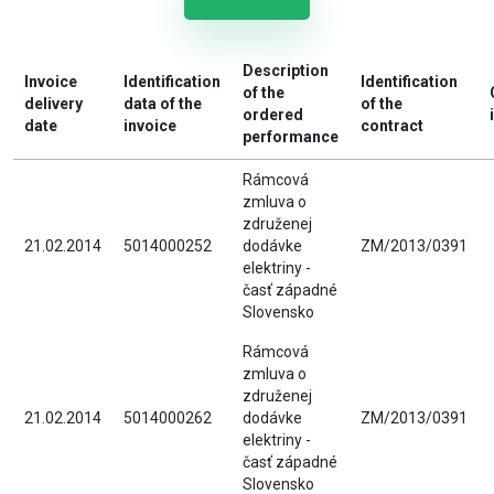
Description
Invoice
Identification
Identification
of the
delivery
data of the
of the
ordered
date
invoice
contract
performance
Rámcová
zmluva o
združenej
21.02.2014
5014000252
dodávke
ZM/2013/0391
elektriny -
časť západné
Slovensko
Rámcová
zmluva o
združenej
21.02.2014
5014000262
dodávke
ZM/2013/0391
elektriny -
časť západné
Slovensko