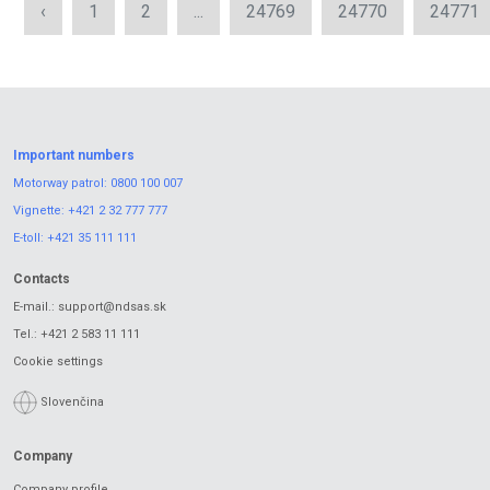
‹
1
2
...
24769
24770
24771
Important numbers
Motorway patrol:
0800 100 007
Vignette:
+421 2 32 777 777
E-toll:
+421 35 111 111
Contacts
E-mail.:
support@ndsas.sk
Tel.:
+421 2 583 11 111
Cookie settings
Slovenčina
Company
Company profile