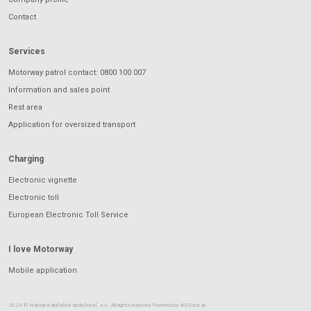
Contact
Services
Motorway patrol contact: 0800 100 007
Information and sales point
Rest area
Application for oversized transport
Charging
Electronic vignette
Electronic toll
European Electronic Toll Service
I love Motorway
Mobile application
2024 © Národná diaľničná spoločnosť, a.s.. All rights reserved Powered by
ASData.sk