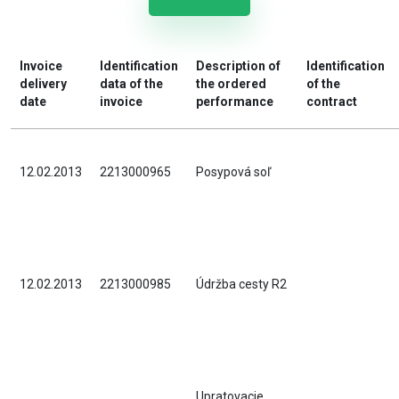
Invoice
Identification
Description of
Identification
delivery
data of the
the ordered
of the
date
invoice
performance
contract
12.02.2013
2213000965
Posypová soľ
12.02.2013
2213000985
Údržba cesty R2
Upratovacie