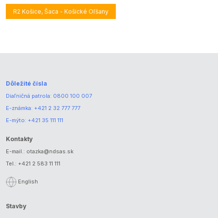
R2 Košice, Šaca - Košické Oľšany
Dôležité čísla
Diaľničná patrola:
0800 100 007
E-známka:
+421 2 32 777 777
E-mýto:
+421 35 111 111
Kontakty
E-mail.:
otazka@ndsas.sk
Tel.:
+421 2 583 11 111
English
Stavby