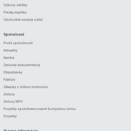
Výkony údržby
Predaj majetku
Obchodná verejná súťaž
Spoločnosť
Profil spoločnosti
Aktuality
Kariéra
Zmluvná dokumentácia
Objednávky
Faktúry
Zákazky s nízkou hodnotou
Zmluvy
Zmluvy MPV
Projekty spolufinancované Európskou úniou
Projekty
Právne informácie