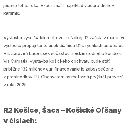
jesene tohto roka. Experti našli napríklad viacero druhov
keramík.
Výstavba vyše 14-kilometrovej košickej R2 začala v marci. Vo
výsledku prepojí tento úsek diaľnicu D1 s rýchlostnou cestou
R4. Zároveň bude úsek súčasťou medzinárodného koridoru
Via Carpatia. Výstavba košického obchvatu bude stáť
približne 132 miliónov eur, financovanie je zabezpečené
z prostriedkov EÚ. Obchvatom sa motoristi prvýkrát prevezú
v roku 2025.
R2 Košice, Šaca – Košické Oľšany
v číslach: