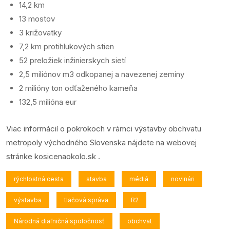
14,2 km
13 mostov
3 križovatky
7,2 km protihlukových stien
52 preložiek inžinierskych sietí
2,5 miliónov m3 odkopanej a navezenej zeminy
2 milióny ton odťaženého kameňa
132,5 milióna eur
Viac informácií o pokrokoch v rámci výstavby obchvatu
metropoly východného Slovenska nájdete na webovej
stránke
kosicenaokolo.sk
.
rýchlostná cesta
stavba
médiá
novinári
výstavba
tlačová správa
R2
Národná diaľničná spoločnosť
obchvat