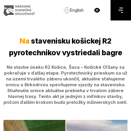
English
Na
stavenisku košickej R2
pyrotechnikov vystriedali bagre
Na stavbe úseku R2 Košice, Šaca – Košické Oľšany sa
pokračuje v ďalšej etape. Pyrotechnický prieskum sa už
na území trvalého záberu ukončil, aktuálne sťahujeme
ornicu a štrkodrvou spevňujeme vjazdy na stavenisko.
Stiahnutie ornice aktuálne prebieha v trvalom zábere
hlavnej trasy. Tento akt je jedným z míľnikov stavby,
pričom ďalším krokom budú preložky inžinierskych sietí.