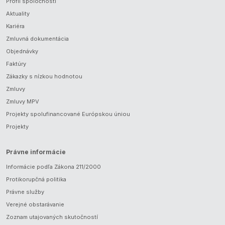
Profil spoločnosti
Aktuality
Kariéra
Zmluvná dokumentácia
Objednávky
Faktúry
Zákazky s nízkou hodnotou
Zmluvy
Zmluvy MPV
Projekty spolufinancované Európskou úniou
Projekty
Právne informácie
Informácie podľa Zákona 211/2000
Protikorupčná politika
Právne služby
Verejné obstarávanie
Zoznam utajovaných skutočností