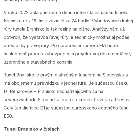
V roku 2022 bola priemerná denná intenzita na úseku tunela
Branisko cez 16-tisíc vozidiel za 24 hodín. Vybudovanie druhej
rúry tunela Branisko je tak reálne na pláne. Analýzy nám už
potvrdili, že výstavba ľavej rúry je technicky možná aj počas
prevádzky pravej rúry. Po spracovaní zámeru EIA bude
nasledovať proces zabezpečenia projektovej dokumentácie,
územného a stavebného konania.
Tunel Branisko je prvým diaľničným tunelom na Slovensku a
má obojsmernú prevádzku v jednej rúre. Je súčasťou úseku
D1 Beharovce – Branisko nachádzajúceho sa na
severovýchode Slovenska, medzi okresmi Levoča a Prešov.
Celý ťah diaľnice D1 je súčasťou európskeho cestného ťahu
E50.
Tunel Branisko v číslach