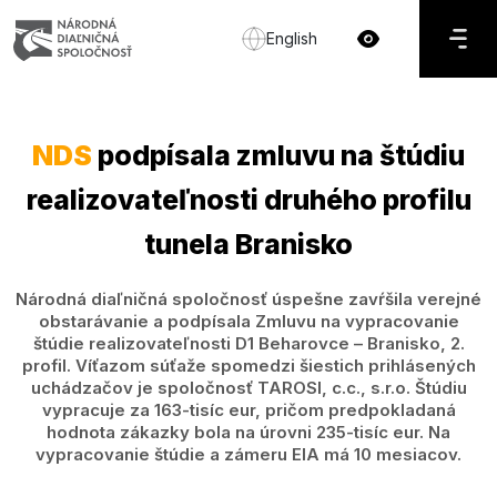
English
NDS
podpísala zmluvu na štúdiu
realizovateľnosti druhého profilu
tunela Branisko
Národná diaľničná spoločnosť úspešne zavŕšila verejné
obstarávanie a podpísala Zmluvu na vypracovanie
štúdie realizovateľnosti D1 Beharovce – Branisko, 2.
profil. Víťazom súťaže spomedzi šiestich prihlásených
uchádzačov je spoločnosť TAROSI, c.c., s.r.o. Štúdiu
vypracuje za 163-tisíc eur, pričom predpokladaná
hodnota zákazky bola na úrovni 235-tisíc eur. Na
vypracovanie štúdie a zámeru EIA má 10 mesiacov.