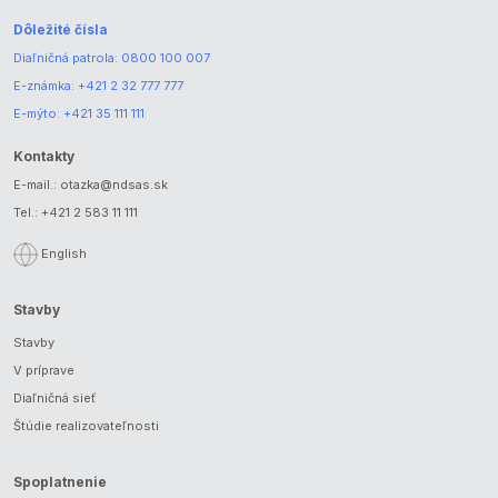
Dôležité čísla
Diaľničná patrola:
0800 100 007
E-známka:
+421 2 32 777 777
E-mýto:
+421 35 111 111
Kontakty
E-mail.:
otazka@ndsas.sk
Tel.:
+421 2 583 11 111
English
Stavby
Stavby
V príprave
Diaľničná sieť
Štúdie realizovateľnosti
Spoplatnenie