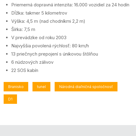
Priemerná dopravná intenzita: 16.000 vozidiel za 24 hodín
Dĺžka: takmer 5 kilometrov
Výška: 4,5 m (nad chodníkmi 2,2 m)
Šírka: 7,5 m
V prevádzke od roku 2003
Najvyššia povolená rýchlosť: 80 km/h
13 priečnych prepojení s únikovou štôlňou
6 núdzových zálivov
22 SOS kabín
Branisko
tunel
Národná diaľničná spoločnosť
D1