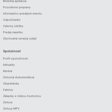
Mobilná aplikácia
Posúdenie prepravy
Informačno-predajné miesto
Odpočívadlo
Výkony údržby
Predaj majetku
Obchodná verejná súťaž
Spoločnosť
Profil spoločnosti
Aktuality
Kariéra
Zmluvná dokumentácia
Objednávky
Faktúry
Zákazky s nízkou hodnotou
Zmluvy
Zmluvy MPV