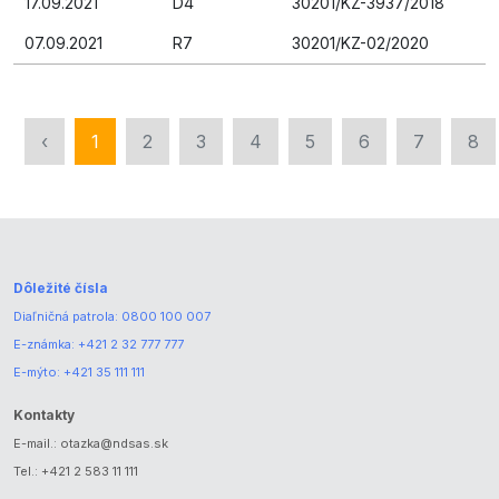
17.09.2021
D4
30201/KZ-3937/2018
07.09.2021
R7
30201/KZ-02/2020
‹
1
2
3
4
5
6
7
8
Dôležité čísla
Diaľničná patrola:
0800 100 007
E-známka:
+421 2 32 777 777
E-mýto:
+421 35 111 111
Kontakty
E-mail.:
otazka@ndsas.sk
Tel.:
+421 2 583 11 111