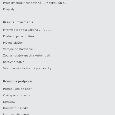
Projekty spolufinancované Európskou úniou
Projekty
Právne informácie
Informácie podľa Zákona 211/2000
Protikorupčná politika
Právne služby
Verejné obstarávanie
Zoznam utajovaných skutočností
Dátový predpis
Všeobecné obchodné podmienky
Pomoc a podpora
Potrebujete pomoc?
Otázky a odpovede
Kontakty
Kontakt pre médiá
Logo na stiahnutie