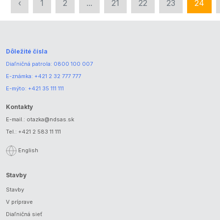
‹
1
2
...
21
22
23
24
Dôležité čísla
Diaľničná patrola:
0800 100 007
E-známka:
+421 2 32 777 777
E-mýto:
+421 35 111 111
Kontakty
E-mail.:
otazka@ndsas.sk
Tel.:
+421 2 583 11 111
English
Stavby
Stavby
V príprave
Diaľničná sieť