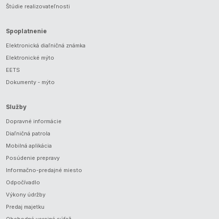
Štúdie realizovateľnosti
Spoplatnenie
Elektronická diaľničná známka
Elektronické mýto
EETS
Dokumenty - mýto
Služby
Dopravné informácie
Diaľničná patrola
Mobilná aplikácia
Posúdenie prepravy
Informačno-predajné miesto
Odpočívadlo
Výkony údržby
Predaj majetku
Obchodná verejná súťaž