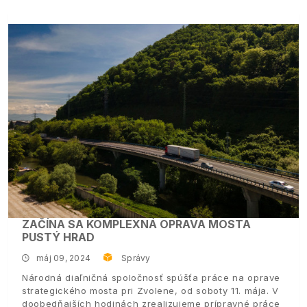
ZAČÍNA SA KOMPLEXNÁ OPRAVA MOSTA
PUSTÝ HRAD
máj 09, 2024
Správy
Národná diaľničná spoločnosť spúšťa práce na oprave
strategického mosta pri Zvolene, od soboty 11. mája. V
doobedňajších hodinách zrealizujeme prípravné práce