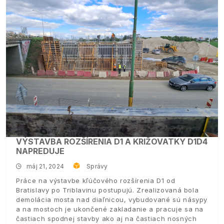
VÝSTAVBA ROZŠÍRENIA D1 A KRIŽOVATKY D1D4
NAPREDUJE
máj 21, 2024
Správy
Práce na výstavbe kľúčového rozšírenia D1 od
Bratislavy po Triblavinu postupujú. Zrealizovaná bola
demolácia mosta nad diaľnicou, vybudované sú násypy
a na mostoch je ukončené zakladanie a pracuje sa na
častiach spodnej stavby ako aj na častiach nosných