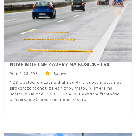
NOVÉ MOSTNÉ ZÁVERY NA KOŠICKEJ R4
máj 23, 2024
Správy
NDS čiastočne uzavrie diaľnicu R4 v úseku mosta nad
širokorozchodnou železničnou traťou v smere na
Košice v km cca 11,500 – 12,400. Dôvodom čiastočnej
uzávery je výmena mostného záveru.