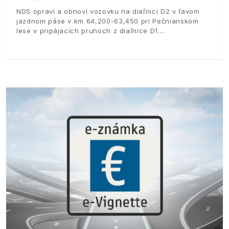
NDS opraví a obnoví vozovku na diaľnici D2 v ľavom
jazdnom páse v km 64,200-63,450 pri Pečnianskom
lese v pripájacích pruhoch z diaľnice D1.