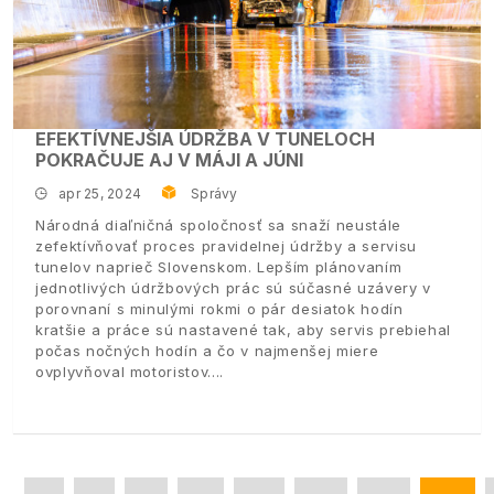
EFEKTÍVNEJŠIA ÚDRŽBA V TUNELOCH
POKRAČUJE AJ V MÁJI A JÚNI
apr 25, 2024
Správy
Národná diaľničná spoločnosť sa snaží neustále
zefektívňovať proces pravidelnej údržby a servisu
tunelov naprieč Slovenskom. Lepším plánovaním
jednotlivých údržbových prác sú súčasné uzávery v
porovnaní s minulými rokmi o pár desiatok hodín
kratšie a práce sú nastavené tak, aby servis prebiehal
počas nočných hodín a čo v najmenšej miere
ovplyvňoval motoristov.