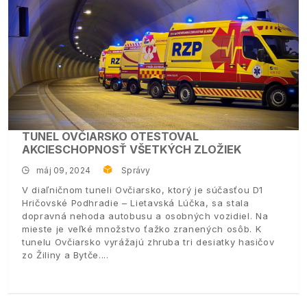
TUNEL OVČIARSKO OTESTOVAL
AKCIESCHOPNOSŤ VŠETKÝCH ZLOŽIEK
máj 09, 2024
Správy
V diaľničnom tuneli Ovčiarsko, ktorý je súčasťou D1
Hričovské Podhradie – Lietavská Lúčka, sa stala
dopravná nehoda autobusu a osobných vozidiel. Na
mieste je veľké množstvo ťažko zranených osôb. K
tunelu Ovčiarsko vyrážajú zhruba tri desiatky hasičov
zo Žiliny a Bytče.