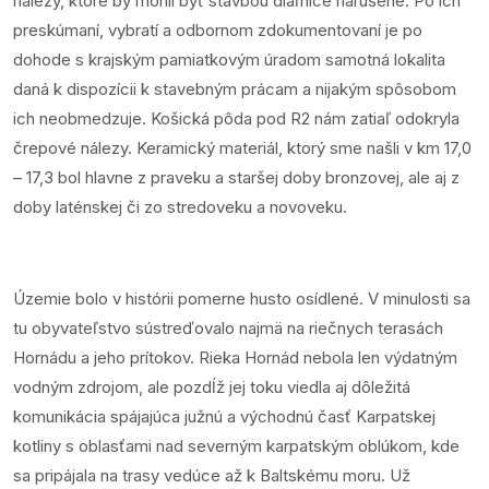
nálezy, ktoré by mohli byť stavbou diaľnice narušené. Po ich
preskúmaní, vybratí a odbornom zdokumentovaní je po
dohode s krajským pamiatkovým úradom samotná lokalita
daná k dispozícii k stavebným prácam a nijakým spôsobom
ich neobmedzuje. Košická pôda pod R2 nám zatiaľ odokryla
črepové nálezy. Keramický materiál, ktorý sme našli v km 17,0
– 17,3 bol hlavne z praveku a staršej doby bronzovej, ale aj z
doby laténskej či zo stredoveku a novoveku.
Územie bolo v histórii pomerne husto osídlené. V minulosti sa
tu obyvateľstvo sústreďovalo najmä na riečnych terasách
Hornádu a jeho prítokov. Rieka Hornád nebola len výdatným
vodným zdrojom, ale pozdĺž jej toku viedla aj dôležitá
komunikácia spájajúca južnú a východnú časť Karpatskej
kotliny s oblasťami nad severným karpatským oblúkom, kde
sa pripájala na trasy vedúce až k Baltskému moru. Už