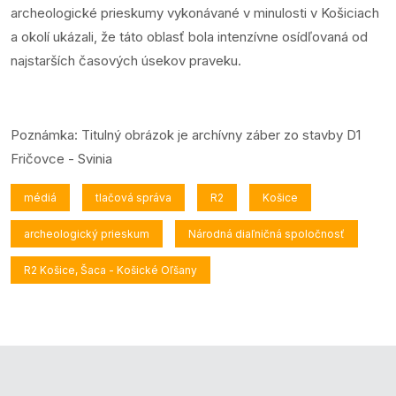
archeologické prieskumy vykonávané v minulosti v Košiciach
a okolí ukázali, že táto oblasť bola intenzívne osídľovaná od
najstarších časových úsekov praveku.
Poznámka: Titulný obrázok je archívny záber zo stavby D1
Fričovce - Svinia
médiá
tlačová správa
R2
Košice
archeologický prieskum
Národná diaľničná spoločnosť
R2 Košice, Šaca - Košické Oľšany