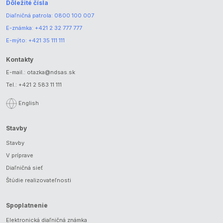
Dôležité čísla
Diaľničná patrola:
0800 100 007
E-známka:
+421 2 32 777 777
E-mýto:
+421 35 111 111
Kontakty
E-mail.:
otazka@ndsas.sk
Tel.:
+421 2 583 11 111
English
Stavby
Stavby
V príprave
Diaľničná sieť
Štúdie realizovateľnosti
Spoplatnenie
Elektronická diaľničná známka