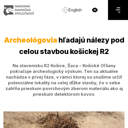
English
Archeológovia
hľadajú nálezy pod
celou stavbou košickej R2
Na stavenisku R2 Košice, Šaca – Košické Oľšany
pokračuje archeologický výskum. Ten sa aktuálne
nachádza v prvej fáze, v rámci ktorej sa snažíme určiť
potenciálne lokality na celej dĺžke stavby, čo v sebe
zahŕňa prieskum povrchovým zberom materiálu ako aj
prieskum detektorom kovov.