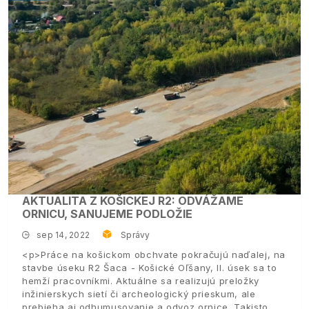
AKTUALITA Z KOŠICKEJ R2: ODVÁŽAME
ORNICU, SANUJEME PODLOŽIE
sep 14, 2022
Správy
<p>Práce na košickom obchvate pokračujú naďalej, na
stavbe úseku R2 Šaca - Košické Oľšany, II. úsek sa to
hemží pracovníkmi. Aktuálne sa realizujú preložky
inžinierskych sietí či archeologický prieskum, ale
prebieha aj odhumusovanie a odvoz ornice. Takisto