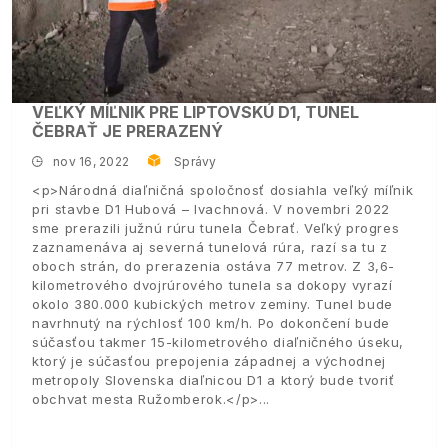
VEĽKÝ MÍĽNIK PRE LIPTOVSKÚ D1, TUNEL
ČEBRAŤ JE PRERAZENÝ
nov 16, 2022
Správy
<p>Národná diaľničná spoločnosť dosiahla veľký míľnik
pri stavbe D1 Hubová – Ivachnová. V novembri 2022
sme prerazili južnú rúru tunela Čebrať. Veľký progres
zaznamenáva aj severná tunelová rúra, razí sa tu z
oboch strán, do prerazenia ostáva 77 metrov. Z 3,6-
kilometrového dvojrúrového tunela sa dokopy vyrazí
okolo 380.000 kubických metrov zeminy. Tunel bude
navrhnutý na rýchlosť 100 km/h. Po dokončení bude
súčasťou takmer 15-kilometrového diaľničného úseku,
ktorý je súčasťou prepojenia západnej a východnej
metropoly Slovenska diaľnicou D1 a ktorý bude tvoriť
obchvat mesta Ružomberok.</p>