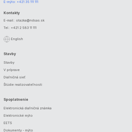
E-mýto:
+421 35 111 111
Kontakty
E-mail.:
otazka@ndsas.sk
Tel.:
+421 2 583 11 111
English
Stavby
Stavby
V príprave
Diaľničná sieť
Štúdie realizovateľnosti
Spoplatnenie
Elektronická diaľničná známka
Elektronické mýto
EETS
Dokumenty - mýto