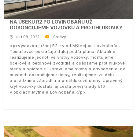
NA ÚSEKU R2 PO LOVINOBAŇU UŽ
DOKONČUJEME VOZOVKU A PROTIHLUKOVKY
okt 08, 2022
Správy
<p>Výstavba južnej R2-ky od Mýtnej po Lovinobaňu,
Tomášovce pokračuje ďalej podľa plánu. Aktuálne
realizujeme jednotlivé vrstvy vozovky, montujeme
oceľové a betónové zvodidlá a osádzame protihlukové
steny a oplotenie. Upravujeme svahy a odvodnenie, no
mostoch dokončujeme rímsy, realizujeme izoláciu
a osádzame zábradlia a protihlukové steny. Upravený
kryt vozovky dostala aj cesta prvej triedy I/16
v obciach Mýtna a Lovinobaňa.</p>