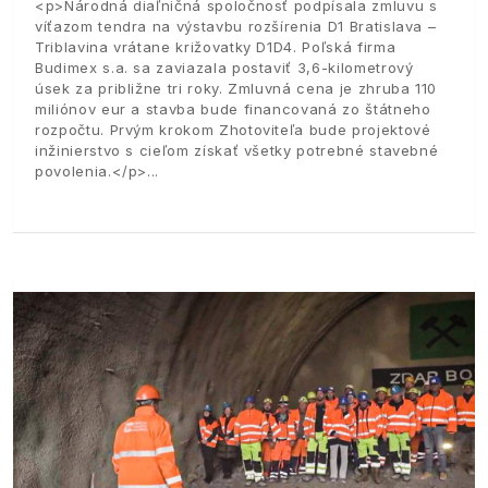
<p>Národná diaľničná spoločnosť podpísala zmluvu s
víťazom tendra na výstavbu rozšírenia D1 Bratislava –
Triblavina vrátane križovatky D1D4. Poľská firma
Budimex s.a. sa zaviazala postaviť 3,6-kilometrový
úsek za približne tri roky. Zmluvná cena je zhruba 110
miliónov eur a stavba bude financovaná zo štátneho
rozpočtu. Prvým krokom Zhotoviteľa bude projektové
inžinierstvo s cieľom získať všetky potrebné stavebné
povolenia.</p>