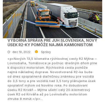
VÝBORNÁ SPRÁVA PRE JUH SLOVENSKA, NOVÝ
ÚSEK R2-KY POMÔŽE NAJMÄ KAMIONISTOM
dec 19, 2022
Správy
<p>Nových 13,5 kilometra rýchlostnej cesty R2 Mýtna –
Lovinobaňa, Tomášovce je počnúc dnešným dňom plne
k dispozícii motoristom. Rýchlostná cesta pomôže
najmä nákladnej doprave. Novootvorená R2-ka bude
od dnes spoplatnená diaľničnou známkou pre vozidlá
do 3,5 tony a pre vozidlá nad 3,5 tony plánujeme úsek
spoplatniť mýtom od Nového roka. Po dobudovaní
úseku R2 Kriváň – Mýtna ušetrí celý 20-kilometrový
úsek R2 od Kriváňa až po Lovinobaňu motoristom
zhruba 8 minút.</p>