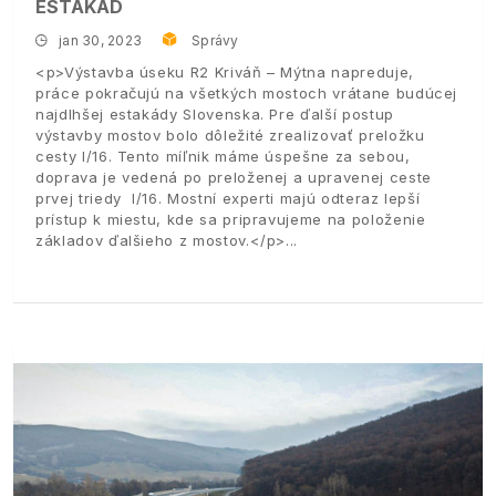
ESTAKÁD
jan 30, 2023
Správy
<p>Výstavba úseku R2 Kriváň – Mýtna napreduje,
práce pokračujú na všetkých mostoch vrátane budúcej
najdlhšej estakády Slovenska. Pre ďalší postup
výstavby mostov bolo dôležité zrealizovať preložku
cesty I/16. Tento míľnik máme úspešne za sebou,
doprava je vedená po preloženej a upravenej ceste
prvej triedy I/16. Mostní experti majú odteraz lepší
prístup k miestu, kde sa pripravujeme na položenie
základov ďalšieho z mostov.</p>