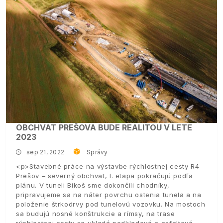
OBCHVAT PREŠOVA BUDE REALITOU V LETE
2023
sep 21, 2022
Správy
<p>Stavebné práce na výstavbe rýchlostnej cesty R4
Prešov – severný obchvat, I. etapa pokračujú podľa
plánu. V tuneli Bikoš sme dokončili chodníky,
pripravujeme sa na náter povrchu ostenia tunela a na
položenie štrkodrvy pod tunelovú vozovku. Na mostoch
sa budujú nosné konštrukcie a rímsy, na trase
rýchlostnej cesty sa ukladá podkladová a asfaltová