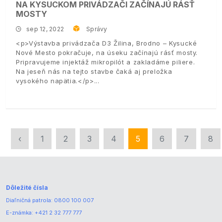
NA KYSUCKOM PRIVÁDZAČI ZAČÍNAJÚ RÁSŤ
MOSTY
sep 12, 2022
Správy
<p>Výstavba privádzača D3 Žilina, Brodno – Kysucké
Nové Mesto pokračuje, na úseku začínajú rásť mosty.
Pripravujeme injektáž mikropilót a zakladáme piliere.
Na jeseň nás na tejto stavbe čaká aj preložka
vysokého napätia.</p>
‹
1
2
3
4
5
6
7
8
Dôležité čísla
Diaľničná patrola:
0800 100 007
E-známka:
+421 2 32 777 777