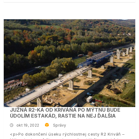
JUŽNÁ R2-KA OD KRIVÁŇA PO MÝTNU BUDE
ÚDOLÍM ESTAKÁD, RASTIE NA NEJ ĎALŠIA
okt 19, 2022
Správy
<p>Po dokončení úseku rýchlostnej cesty R2 Kriváň –