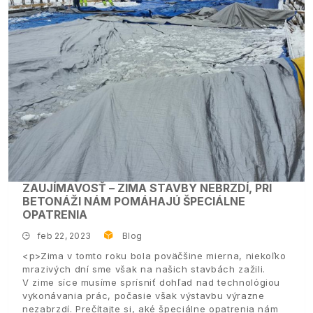
ZAUJÍMAVOSŤ – ZIMA STAVBY NEBRZDÍ, PRI
BETONÁŽI NÁM POMÁHAJÚ ŠPECIÁLNE
OPATRENIA
feb 22, 2023
Blog
<p>Zima v tomto roku bola poväčšine mierna, niekoľko
mrazivých dní sme však na našich stavbách zažili.
V zime síce musíme sprísniť dohľad nad technológiou
vykonávania prác, počasie však výstavbu výrazne
nezabrzdí. Prečítajte si, aké špeciálne opatrenia nám