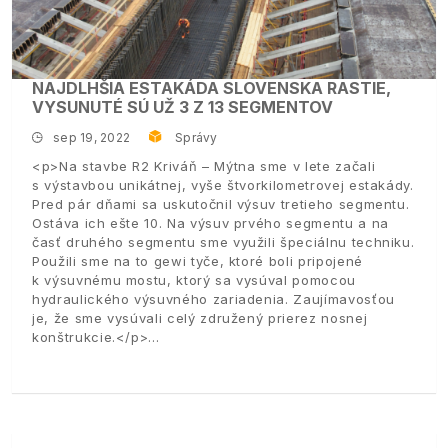
NAJDLHŠIA ESTAKÁDA SLOVENSKA RASTIE,
VYSUNUTÉ SÚ UŽ 3 Z 13 SEGMENTOV
sep 19, 2022
Správy
<p>Na stavbe R2 Kriváň – Mýtna sme v lete začali
s výstavbou unikátnej, vyše štvorkilometrovej estakády.
Pred pár dňami sa uskutočnil výsuv tretieho segmentu.
Ostáva ich ešte 10. Na výsuv prvého segmentu a na
časť druhého segmentu sme využili špeciálnu techniku.
Použili sme na to gewi tyče, ktoré boli pripojené
k výsuvnému mostu, ktorý sa vysúval pomocou
hydraulického výsuvného zariadenia. Zaujímavosťou
je, že sme vysúvali celý združený prierez nosnej
konštrukcie.</p>