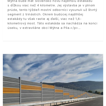
Mýtna bude mať Slovensko novú najdlhšiu estakádu
s dĺžkou viac než 4 kilometre. Jej výstavba je v plnom
prúde, tento týždeň mostní odborníci vysunuli už štvrtý
segment z trinástich. Okrem budúcej najdlhšej
estakády tu však rastie aj ďalší, viac než 1,6-
kilometrový most. Táto estakáda sa nachádza na konci
úseku, v extraviláne obcí Mýtna a Píla.</p>