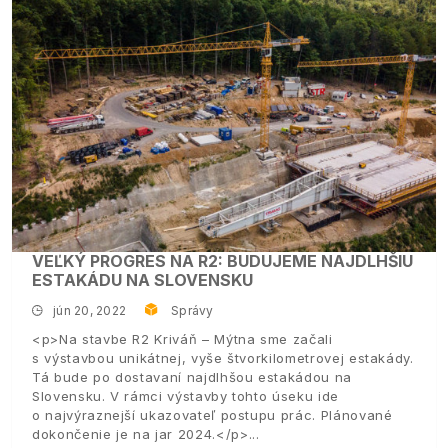
VEĽKÝ PROGRES NA R2: BUDUJEME NAJDLHŠIU
ESTAKÁDU NA SLOVENSKU
jún 20, 2022
Správy
<p>Na stavbe R2 Kriváň – Mýtna sme začali
s výstavbou unikátnej, vyše štvorkilometrovej estakády.
Tá bude po dostavaní najdlhšou estakádou na
Slovensku. V rámci výstavby tohto úseku ide
o najvýraznejší ukazovateľ postupu prác. Plánované
dokončenie je na jar 2024.</p>