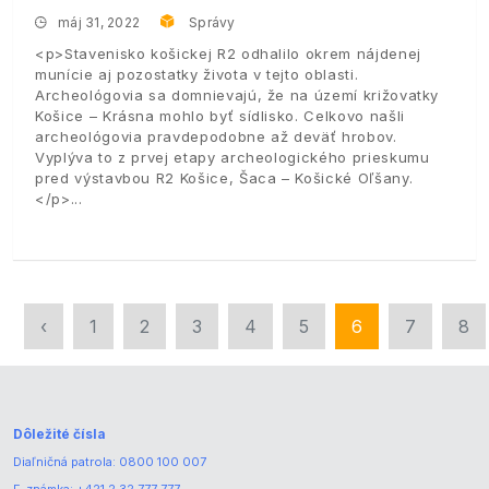
máj 31, 2022
Správy
<p>Stavenisko košickej R2 odhalilo okrem nájdenej
munície aj pozostatky života v tejto oblasti.
Archeológovia sa domnievajú, že na území križovatky
Košice – Krásna mohlo byť sídlisko. Celkovo našli
archeológovia pravdepodobne až deväť hrobov.
Vyplýva to z prvej etapy archeologického prieskumu
pred výstavbou R2 Košice, Šaca – Košické Oľšany.
</p>
‹
1
2
3
4
5
6
7
8
Dôležité čísla
Diaľničná patrola:
0800 100 007
E-známka:
+421 2 32 777 777