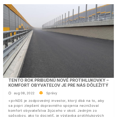
TENTO ROK PRIBUDNÚ NOVÉ PROTIHLUKOVKY –
KOMFORT OBYVATEĽOV JE PRE NÁS DÔLEŽITÝ
aug 08, 2022
Správy
<p>NDS je zodpovedný investor, ktorý dbá na to, aby
sa popri zlepšení dopravného spojenia neznižoval
komfort obyvateľstva žijúceho v okolí. Jedným zo
spôsobov, ako to docieliť, je výstavba protihlukových