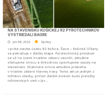
NA STAVENISKU KOŠICKEJ R2 PYROTECHNIKOV
VYSTRIEDALI BAGRE
jún 08, 2022
Správy
<p>Na stavbe úseku R2 Košice, Šaca – Košické Oľšany
sa pokračuje v ďalšej etape. Pyrotechnický prieskum
sa už na území trvalého záberu ukončil, aktuálne
sťahujeme ornicu a štrkodrvou spevňujeme vjazdy na
stavenisko. Stiahnutie ornice aktuálne prebieha
v trvalom zábere hlavnej trasy. Tento akt je jedným z
míľnikov stavby, pričom ďalším krokom budú preložky
inžinierskych sietí.</p>