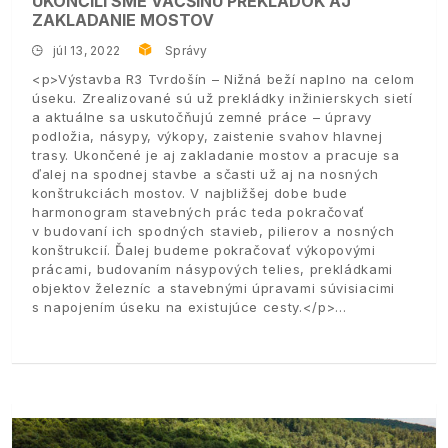
UKONČILI SME VÄČŠINU PREKLÁDOK AJ
ZAKLADANIE MOSTOV
júl 13, 2022
Správy
<p>Výstavba R3 Tvrdošín – Nižná beží naplno na celom
úseku. Zrealizované sú už prekládky inžinierskych sietí
a aktuálne sa uskutočňujú zemné práce – úpravy
podložia, násypy, výkopy, zaistenie svahov hlavnej
trasy. Ukončené je aj zakladanie mostov a pracuje sa
ďalej na spodnej stavbe a sčasti už aj na nosných
konštrukciách mostov. V najbližšej dobe bude
harmonogram stavebných prác teda pokračovať
v budovaní ich spodných stavieb, pilierov a nosných
konštrukcií. Ďalej budeme pokračovať výkopovými
prácami, budovaním násypových telies, prekládkami
objektov železníc a stavebnými úpravami súvisiacimi
s napojením úseku na existujúce cesty.</p>