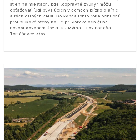
stien na miestach, kde „dopravné zvuky“ môžu
obťažovať ľudí bývajúcich v domoch blízko diaľnic
a rýchlostných ciest. Do konca tohto roka pribudnú
protihlukové steny na D2 pri Jarovciach či na
novobudovanom úseku R2 Mýtna – Lovinobaňa,
Tomášovce.</p>