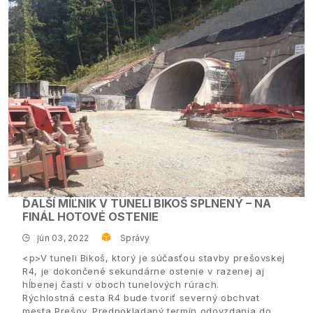
ĎALŠÍ MÍĽNIK V TUNELI BIKOŠ SPLNENÝ – NA
FINÁL HOTOVÉ OSTENIE
jún 03, 2022
Správy
<p>V tuneli Bikoš, ktorý je súčasťou stavby prešovskej
R4, je dokončené sekundárne ostenie v razenej aj
hĺbenej časti v oboch tunelových rúrach.
Rýchlostná cesta R4 bude tvoriť severný obchvat
mesta Prešov. Predpokladaný termín odovzdania do