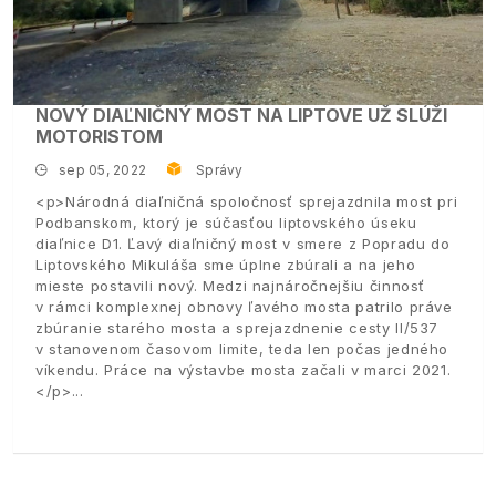
NOVÝ DIAĽNIČNÝ MOST NA LIPTOVE UŽ SLÚŽI
MOTORISTOM
sep 05, 2022
Správy
<p>Národná diaľničná spoločnosť sprejazdnila most pri
Podbanskom, ktorý je súčasťou liptovského úseku
diaľnice D1. Ľavý diaľničný most v smere z Popradu do
Liptovského Mikuláša sme úplne zbúrali a na jeho
mieste postavili nový. Medzi najnáročnejšiu činnosť
v rámci komplexnej obnovy ľavého mosta patrilo práve
zbúranie starého mosta a sprejazdnenie cesty II/537
v stanovenom časovom limite, teda len počas jedného
víkendu. Práce na výstavbe mosta začali v marci 2021.
</p>