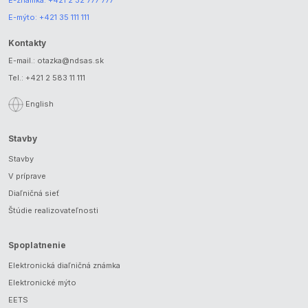
E-mýto:
+421 35 111 111
Kontakty
E-mail.:
otazka@ndsas.sk
Tel.:
+421 2 583 11 111
English
Stavby
Stavby
V príprave
Diaľničná sieť
Štúdie realizovateľnosti
Spoplatnenie
Elektronická diaľničná známka
Elektronické mýto
EETS