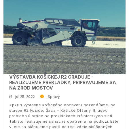
VÝSTAVBA KOŠICKEJ R2 GRADUJE -
REALIZUJEME PREKLÁDKY, PRIPRAVUJEME SA
NA ZROD MOSTOV
júl 25, 2022
Správy
<p>Pri výstavbe košického obchvatu nezaháľame. Na
stavbe R2 Košice, Šaca – Košické Oľšany, II. úsek
prebiehajú práce na prekládkach inžinierskych sietí.
Takisto realizujeme sanačné opatrenia na podloží. Ešte
v lete sa plánujeme pustiť do realizácie skúšobných