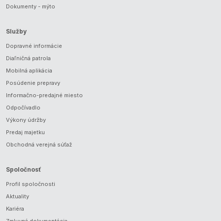
Dokumenty - mýto
Služby
Dopravné informácie
Diaľničná patrola
Mobilná aplikácia
Posúdenie prepravy
Informačno-predajné miesto
Odpočívadlo
Výkony údržby
Predaj majetku
Obchodná verejná súťaž
Spoločnosť
Profil spoločnosti
Aktuality
Kariéra
Zmluvná dokumentácia