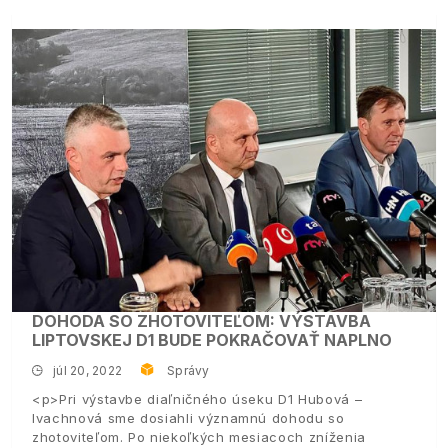
DOHODA SO ZHOTOVITEĽOM: VÝSTAVBA
LIPTOVSKEJ D1 BUDE POKRAČOVAŤ NAPLNO
júl 20, 2022
Správy
<p>Pri výstavbe diaľničného úseku D1 Hubová –
Ivachnová sme dosiahli významnú dohodu so
zhotoviteľom. Po niekoľkých mesiacoch zníženia