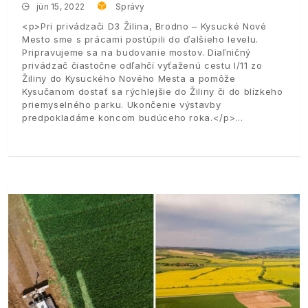
jún 15, 2022
Správy
<p>Pri privádzači D3 Žilina, Brodno – Kysucké Nové
Mesto sme s prácami postúpili do ďalšieho levelu.
Pripravujeme sa na budovanie mostov. Diaľničný
privádzač čiastočne odľahčí vyťaženú cestu I/11 zo
Žiliny do Kysuckého Nového Mesta a pomôže
Kysučanom dostať sa rýchlejšie do Žiliny či do blízkeho
priemyselného parku. Ukončenie výstavby
predpokladáme koncom budúceho roka.</p>