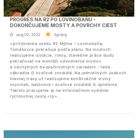
PROGRES NA R2 PO LOVINOBAŇU -
DOKONČUJEME MOSTY A POVRCHY CIEST
aug 02, 2022
Správy
<p>Výstavba úseku R2 Mýtna – Lovinobaňa,
Tomášovce pokračuje podľa plánu. Na mostoch
realizujeme izolácie, rímsy, stavebné práce budú
pokračovať na montáži odvodnenia mostov
a záchytných bezpečnostných zariadení - teda
zábradlia či oceľové zvodidlá. Na jednotlivých úsekoch
hlavnej trasy už realizujeme konštrukčné vrstvy
vozoviek, betónové i oceľové zvodidlá či oplotenie.
Takisto pracujeme aj na informačnom systéme
rýchlostnej cesty.</p>