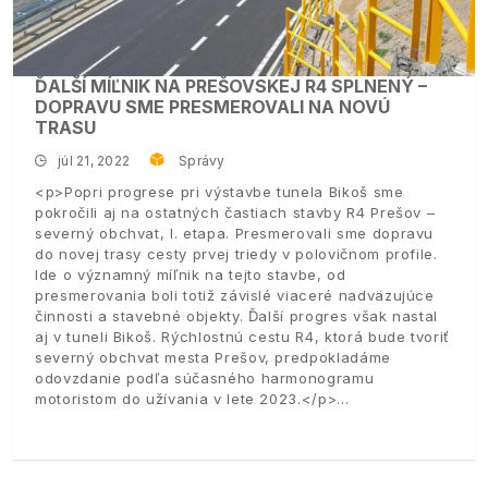
ĎALŠÍ MÍĽNIK NA PREŠOVSKEJ R4 SPLNENÝ –
DOPRAVU SME PRESMEROVALI NA NOVÚ
TRASU
júl 21, 2022
Správy
<p>Popri progrese pri výstavbe tunela Bikoš sme
pokročili aj na ostatných častiach stavby R4 Prešov –
severný obchvat, I. etapa. Presmerovali sme dopravu
do novej trasy cesty prvej triedy v polovičnom profile.
Ide o významný míľnik na tejto stavbe, od
presmerovania boli totiž závislé viaceré nadväzujúce
činnosti a stavebné objekty. Ďalší progres však nastal
aj v tuneli Bikoš. Rýchlostnú cestu R4, ktorá bude tvoriť
severný obchvat mesta Prešov, predpokladáme
odovzdanie podľa súčasného harmonogramu
motoristom do užívania v lete 2023.</p>