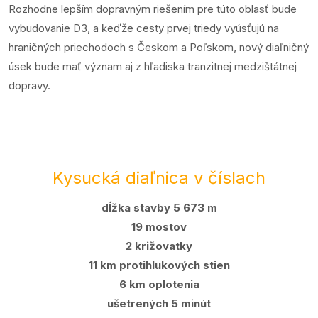
Rozhodne lepším dopravným riešením pre túto oblasť bude
vybudovanie D3, a keďže cesty prvej triedy vyúsťujú na
hraničných priechodoch s Českom a Poľskom, nový diaľničný
úsek bude mať význam aj z hľadiska tranzitnej medzištátnej
dopravy.
Kysucká diaľnica v číslach
dĺžka stavby 5 673 m
19 mostov
2 križovatky
11 km protihlukových stien
6 km oplotenia
ušetrených 5 minút