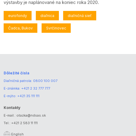
výstavby je naplánované na koniec roka 2020.
eurofondy
diaľnica
diaľničná sieť
Čadca, Bukov
Svrčinovec
Dôležité čísla
Diaľničná patrola:
0800 100 007
E-známka:
+421 2 32 777 777
E-mýto:
+421 35 111 111
Kontakty
E-mail.:
otazka@ndsas.sk
Tel.:
+421 2 583 11 111
English