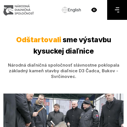
English
Odštartovali
sme výstavbu
kysuckej diaľnice
Národná diaľničná spoločnosť slávnostne poklopala
základný kameň stavby diaľnice D3 Čadca, Bukov -
Svrčinovec.