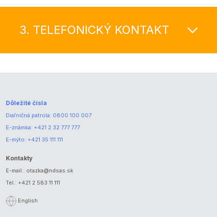
3. TELEFONICKÝ KONTAKT
Dôležité čísla
Diaľničná patrola:
0800 100 007
E-známka:
+421 2 32 777 777
E-mýto:
+421 35 111 111
Kontakty
E-mail.:
otazka@ndsas.sk
Tel.:
+421 2 583 11 111
English