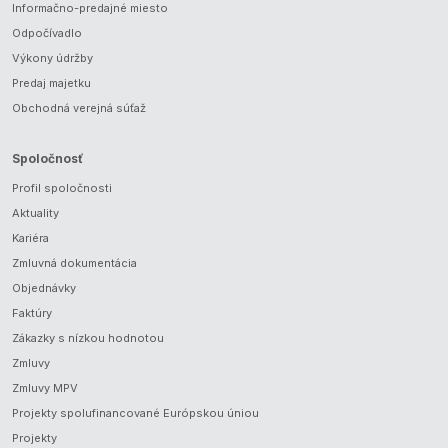
Informačno-predajné miesto
Odpočívadlo
Výkony údržby
Predaj majetku
Obchodná verejná súťaž
Spoločnosť
Profil spoločnosti
Aktuality
Kariéra
Zmluvná dokumentácia
Objednávky
Faktúry
Zákazky s nízkou hodnotou
Zmluvy
Zmluvy MPV
Projekty spolufinancované Európskou úniou
Projekty