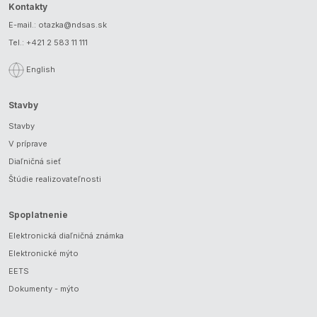
Kontakty
E-mail.:
otazka@ndsas.sk
Tel.:
+421 2 583 11 111
English
Stavby
Stavby
V príprave
Diaľničná sieť
Štúdie realizovateľnosti
Spoplatnenie
Elektronická diaľničná známka
Elektronické mýto
EETS
Dokumenty - mýto