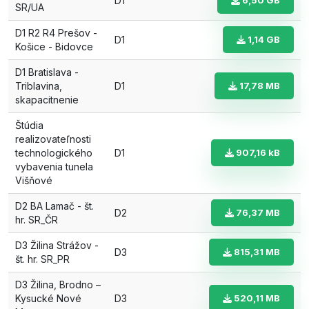
D1
6,50 GB
SR/UA
D1 R2 R4 Prešov -
D1
1,14 GB
Košice - Bidovce
D1 Bratislava -
Triblavina,
D1
17,78 MB
skapacitnenie
Štúdia
realizovateľnosti
technologického
D1
907,16 kB
vybavenia tunela
Višňové
D2 BA Lamač - št.
D2
76,37 MB
hr. SR_ČR
D3 Žilina Strážov -
D3
815,31 MB
št. hr. SR_PR
D3 Žilina, Brodno –
Kysucké Nové
D3
520,11 MB