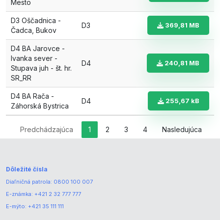
Mesto
D3 Oščadnica -
D3
369,81 MB
Čadca, Bukov
D4 BA Jarovce -
Ivanka sever -
D4
240,81 MB
Stupava juh - št. hr.
SR_RR
D4 BA Rača -
D4
255,67 kB
Záhorská Bystrica
Predchádzajúca
1
2
3
4
Nasledujúca
Dôležité čísla
Diaľničná patrola:
0800 100 007
E-známka:
+421 2 32 777 777
E-mýto:
+421 35 111 111