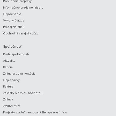
Posúdenie prepravy
Informačno-predajné miesto
Odpočívadlo
Výkony údržby
Predaj majetku
Obchodná verejná súťaž
Spoločnosť
Profil spoločnosti
Aktuality
Kariéra
Zmluvná dokumentácia
Objednávky
Faktúry
Zákazky s nízkou hodnotou
Zmluvy
Zmluvy MPV
Projekty spolufinancované Európskou úniou