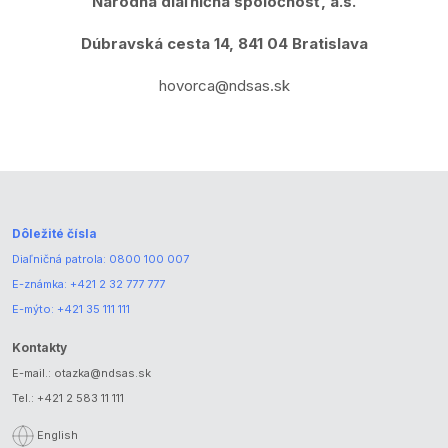
Národná diaľničná spoločnosť, a.s.
Dúbravská cesta 14, 841 04 Bratislava
hovorca@ndsas.sk
Dôležité čísla
Diaľničná patrola:
0800 100 007
E-známka:
+421 2 32 777 777
E-mýto:
+421 35 111 111
Kontakty
E-mail.:
otazka@ndsas.sk
Tel.:
+421 2 583 11 111
English