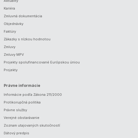
Aktuality
Kariéra
Zmluvná dokumentácia
Objednávky
Faktúry
Zákazky s nízkou hodnotou
Zmluvy
Zmluvy MPV
Projekty spolufinancované Európskou úniou
Projekty
Právne informácie
Informácie podľa Zákona 211/2000
Protikorupčná politika
Právne služby
Verejné obstarávanie
Zoznam utajovaných skutočností
Dátový predpis