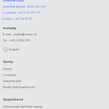
Dôležité čísla
Diaľničná patrola:
0800 100 007
E-známka:
+421 2 32 777 777
E-mýto:
+421 35 111 111
Kontakty
E-mail.:
otazka@ndsas.sk
Tel.:
+421 2 583 11 111
English
Stavby
Stavby
V príprave
Diaľničná sieť
Štúdie realizovateľnosti
Spoplatnenie
Elektronická diaľničná známka