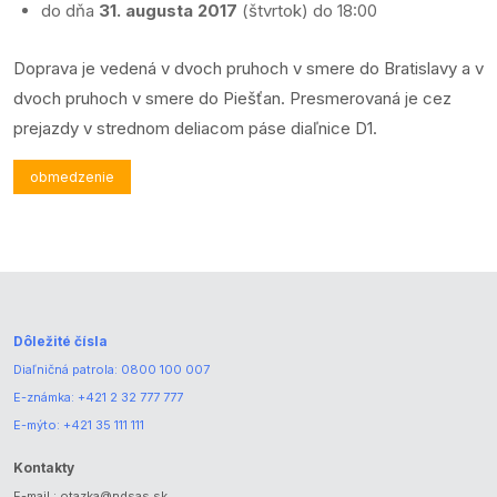
do dňa
31. augusta 2017
(štvrtok) do 18:00
Doprava je vedená v dvoch pruhoch v smere do Bratislavy a v
dvoch pruhoch v smere do Piešťan. Presmerovaná je cez
prejazdy v strednom deliacom páse diaľnice D1.
obmedzenie
Dôležité čísla
Diaľničná patrola:
0800 100 007
E-známka:
+421 2 32 777 777
E-mýto:
+421 35 111 111
Kontakty
E-mail.:
otazka@ndsas.sk