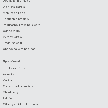
Dopravné informácie
Diaľničná patrola
Mobilná aplikácia
Posúdenie prepravy
Informačno-predajné miesto
Odpočívadlo
Výkony údržby
Predaj majetku
Obchodná verejná súťaž
Spoločnosť
Profil spoločnosti
Aktuality
Kariéra
Zmluvná dokumentácia
Objednávky
Faktúry
Zákazky s nízkou hodnotou