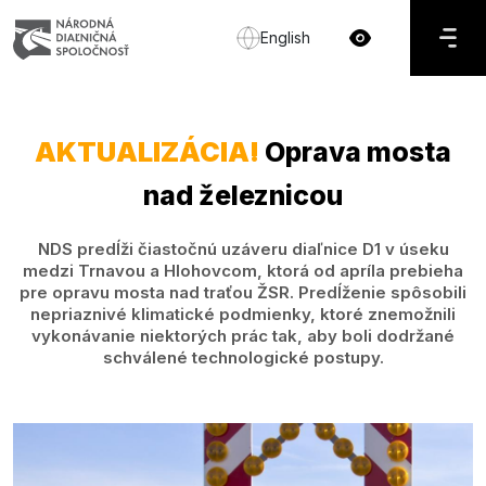
English
AKTUALIZÁCIA!
Oprava mosta
nad železnicou
NDS predĺži čiastočnú uzáveru diaľnice D1 v úseku
medzi Trnavou a Hlohovcom, ktorá od apríla prebieha
pre opravu mosta nad traťou ŽSR. Predĺženie spôsobili
nepriaznivé klimatické podmienky, ktoré znemožnili
vykonávanie niektorých prác tak, aby boli dodržané
schválené technologické postupy.