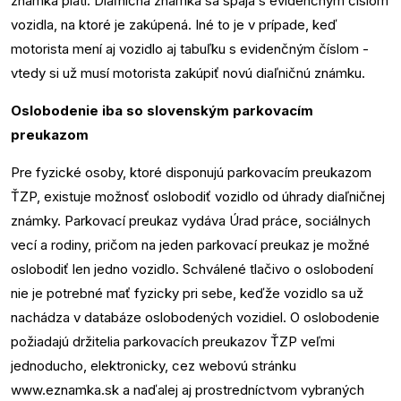
známka platí. Diaľničná známka sa spája s evidenčným číslom
vozidla, na ktoré je zakúpená. Iné to je v prípade, keď
motorista mení aj vozidlo aj tabuľku s evidenčným číslom -
vtedy si už musí motorista zakúpiť novú diaľničnú známku.
Oslobodenie iba so slovenským parkovacím
preukazom
Pre fyzické osoby, ktoré disponujú parkovacím preukazom
ŤZP, existuje možnosť oslobodiť vozidlo od úhrady diaľničnej
známky. Parkovací preukaz vydáva Úrad práce, sociálnych
vecí a rodiny, pričom na jeden parkovací preukaz je možné
oslobodiť len jedno vozidlo. Schválené tlačivo o oslobodení
nie je potrebné mať fyzicky pri sebe, keďže vozidlo sa už
nachádza v databáze oslobodených vozidiel. O oslobodenie
požiadajú držitelia parkovacích preukazov ŤZP veľmi
jednoducho, elektronicky, cez webovú stránku
www.eznamka.sk
a naďalej aj prostredníctvom vybraných