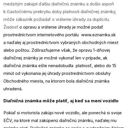
medzitým zakúpil ďalšiu diaľničnú známku a došlo aspoň
k čiastočnému prekrytiu doby platnosti diaľničnej známky,
môže zákazník požiadať o vrátenie úhrady za duplicitu.
Žiadosť
o opravu a vrátenie úhrady je možné podať
prostredníctvom internetového portálu
www.eznamka.sk
a naďalej aj prostredníctvom vybraných obchodných miest
alebo poštou. Zdôrazňujeme však, že opravu 1-dňovej
diaľničnej známky je možné vykonať len v prípade, ak
diaľničná známka ešte nenadobudla platnosť, alebo do 15
minút od vykonania jej úhrady prostredníctvom obsluhy
Obchodného miesta, na ktorom bola diaľničná známka
uhradená.
Diaľničná známka môže platiť, aj keď sa mení vozidlo
Pokiaľ si motorista zakúpi nové vozidlo, ale ponechá si svoje
EČV, na ktoré mal zakúpenú diaľničnú známku, naďalej mu