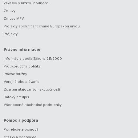
Zákazky s nízkou hodnotou
Zmluvy
Zmluvy MPV
Projekty spolufinancované Európskou úniou
Projekty
Právne informácie
Informácie podľa Zákona 211/2000
Protikorupčná politika
Právne služby
Verejné obstarávanie
Zoznam utajovaných skutočností
Dátový predpis
Všeobecné obchodné podmienky
Pomoc a podpora
Potrebujete pomoc?
Otázky a odpovede